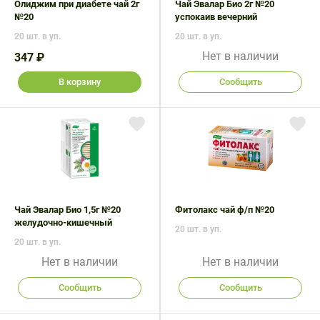
Олиджим при диабете чай 2г
Чай Эвалар Био 2г №20
№20
успокаив вечерний
20 шт. в уп.
20 шт. в уп.
Нет в наличии
347 ₽
В корзину
Сообщить
Чай Эвалар Био 1,5г №20
Фитолакс чай ф/п №20
желудочно-кишечный
20 шт. в уп.
20 шт. в уп.
Нет в наличии
Нет в наличии
Сообщить
Сообщить