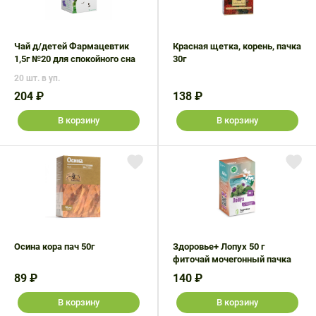
Поливитаминные
При
и гриппе
комплексы
простуде
Противоаллергические
Противовоспалительные
Пробиотики
Сахарный
препараты
препараты
Чай д/детей Фармацевтик
Красная щетка, корень, пачка
диабет
1,5г №20 для спокойного сна
30г
Противогрибковые
Противоопухолевые
20 шт. в уп.
Тонизирующие
Фиточай/
препараты
препараты
204 ₽
138 ₽
чай
Противопаразитарные
Растительные
В корзину
В корзину
препараты
препараты
Сердечно-
Система
сосудистые
обмена
препараты
веществ
Средства
Стоматологические
от
препараты
алкоголизма
Осина кора пач 50г
Здоровье+ Лопух 50 г
и курения
фиточай мочегонный пачка
89 ₽
140 ₽
В корзину
В корзину