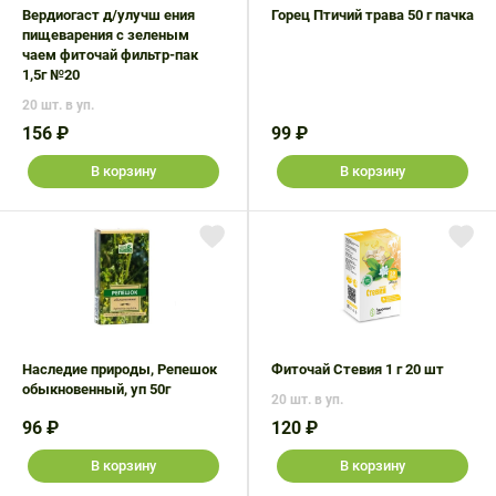
Вердиогаст д/улучш ения
Горец Птичий трава 50 г пачка
пищеварения с зеленым
чаем фиточай фильтр-пак
1,5г №20
20 шт. в уп.
156 ₽
99 ₽
В корзину
В корзину
Наследие природы, Репешок
Фиточай Стевия 1 г 20 шт
обыкновенный, уп 50г
20 шт. в уп.
96 ₽
120 ₽
В корзину
В корзину