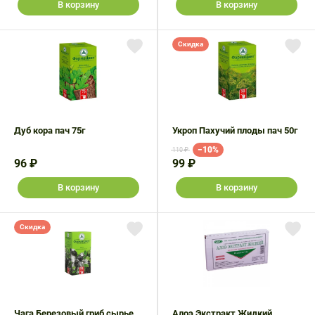
В корзину
В корзину
Скидка
Дуб кора пач 75г
Укроп Пахучий плоды пач 50г
−10%
110 ₽
96 ₽
99 ₽
В корзину
В корзину
Скидка
Чага Березовый гриб сырье
Алоэ Экстракт Жидкий