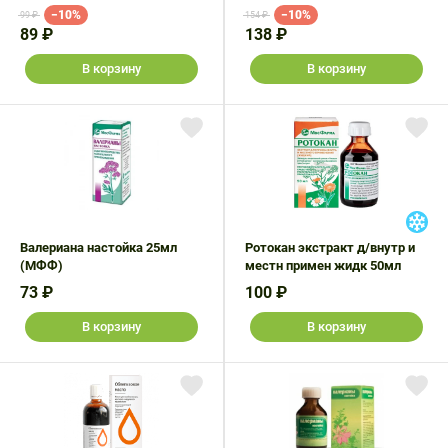
−10%
−10%
99 ₽
154 ₽
89 ₽
138 ₽
В корзину
В корзину
Валериана настойка 25мл
Ротокан экстракт д/внутр и
(МФФ)
местн примен жидк 50мл
73 ₽
100 ₽
В корзину
В корзину