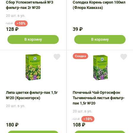
Сбор Успокоительный №3
Солодка Корень сироп 100мл
фильтр-пак 2г №20
(Флора Кавказа)
20 шт. в уп.
−10%
143 ₽
128 ₽
39 ₽
В корзину
В корзину
Скидка
Липа цветки фильтр-пак 1,5г
Почечный Чай Ортосифон
№20 (Красногорск)
Тычиночный листья фильтр-
пак 1,5г №20
20 шт. в уп.
20 шт. в уп.
−10%
121 ₽
180 ₽
108 ₽