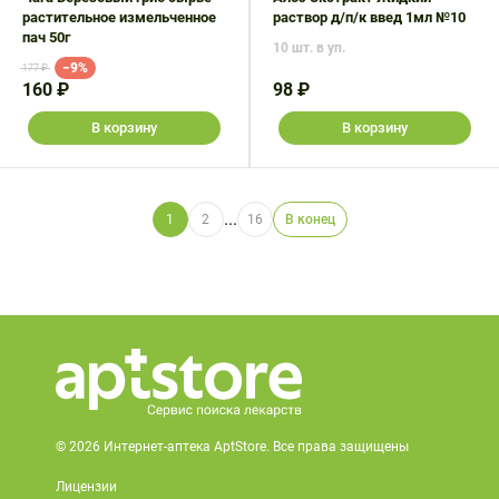
растительное измельченное
раствор д/п/к введ 1мл №10
пач 50г
10 шт. в уп.
−9%
177 ₽
160 ₽
98 ₽
В корзину
В корзину
...
1
2
16
В конец
© 2026 Интернет-аптека AptStore. Все права защищены
Лицензии