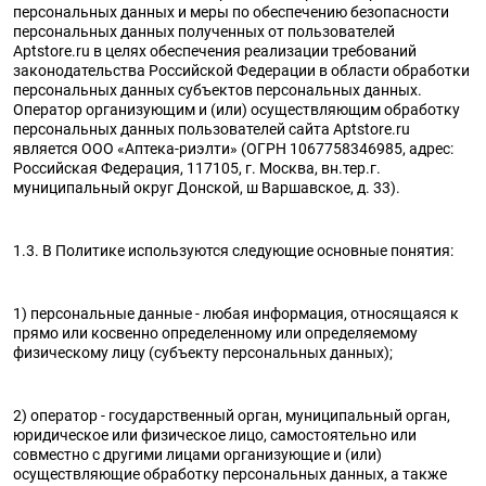
волос,
мочеполовой
для ванны
с магнием
Массаж и
с селеном
Опорно-
персональных данных и меры по обеспечению безопасности
Дыхательная
Средства
Костно-
Стельки и
ногтей
системы
и душа
персональных данных полученных от пользователей
релаксация
двигательная
система
реабилитации
мышечная
корректоры
Витамины
Для
Aptstore.ru в целях обеспечения реализации требований
Для
Для
система
Средства
система
Средства
стопы
законодательства Российской Федерации в области обработки
с цинком
беременных
мужчин
нервной
персональных данных субъектов персональных данных.
для
для
Перевязочные
и
Пластыри
Кровь и
Лечение
Оператор организующим и (или) осуществляющим обработку
системы
ежедневной
защиты от
материалы
кормящих
кровообращение
диабета
персональных данных пользователей сайта Aptstore.ru
гигиены
солнца и
Для
Для печени
является ООО «Аптека-риэлти» (ОГРН 1067758346985, адрес:
Для детей
Презервативы,
Поливитаминные
Растворы
Мочеполовая
Нервная
для загара
Российская Федерация, 117105, г. Москва, вн.тер.г.
памяти
гель-
препараты
для линз и
муниципальный округ Донской, ш Варшавское, д. 33).
система
система
Уход за
Уход за
Для
смазки
Для
глаз
Рыбий жир
Обезболивающие
Пищеварительная
волосами
губами
пищеварения
сердца и
и Омега – 3
Расходные
Таблетницы
препараты
система
1.3. В Политике используются следующие основные понятия:
и
сосудов
Уход за
Уход за
изделия
очищения
Препараты
Препараты
лицом
ногами
Тесты
Уход за
организма
для
для
1) персональные данные - любая информация, относящаяся к
Уход за
Уход за
диагностические
больными
прямо или косвенно определенному или определяемому
иммунитета
лечения
Для
Для
полостью
руками и
физическому лицу (субъекту персональных данных);
геморроя
Шприцы и
суставов и
щитовидной
рта
ногтями
иглы
костей
железы
Препараты
Препараты
Уход за
2) оператор - государственный орган, муниципальный орган,
для слуха и
при
Коррекция
Пивные
телом
юридическое или физическое лицо, самостоятельно или
зрения
простудных
веса
дрожжи
совместно с другими лицами организующие и (или)
заболеваниях
осуществляющие обработку персональных данных, а также