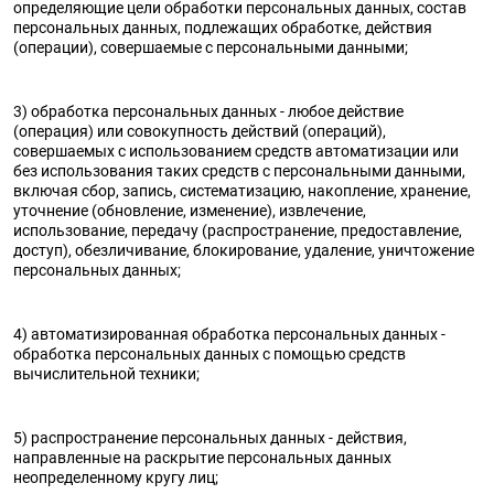
Поливитаминные
При
определяющие цели обработки персональных данных, состав
и гриппе
персональных данных, подлежащих обработке, действия
комплексы
простуде
Противоаллергические
Противовоспалительные
(операции), совершаемые с персональными данными;
Пробиотики
Сахарный
препараты
препараты
диабет
Противогрибковые
Противоопухолевые
3) обработка персональных данных - любое действие
Тонизирующие
Фиточай/
(операция) или совокупность действий (операций),
препараты
препараты
совершаемых с использованием средств автоматизации или
чай
Противопаразитарные
Растительные
без использования таких средств с персональными данными,
включая сбор, запись, систематизацию, накопление, хранение,
препараты
препараты
уточнение (обновление, изменение), извлечение,
использование, передачу (распространение, предоставление,
Сердечно-
Система
доступ), обезличивание, блокирование, удаление, уничтожение
сосудистые
обмена
персональных данных;
препараты
веществ
Средства
Стоматологические
4) автоматизированная обработка персональных данных -
от
препараты
обработка персональных данных с помощью средств
алкоголизма
вычислительной техники;
и курения
5) распространение персональных данных - действия,
направленные на раскрытие персональных данных
неопределенному кругу лиц;