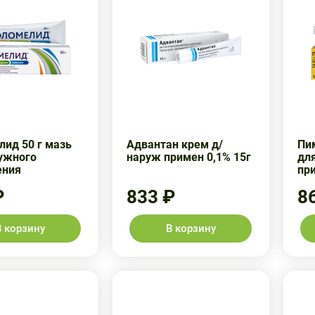
ид 50 г мазь
Адвантан крем д/
Пи
ужного
наруж примен 0,1% 15г
дл
ения
пр
₽
833 ₽
8
В корзину
В корзину