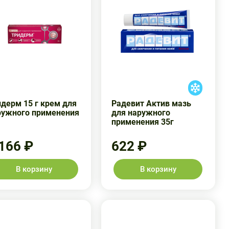
дерм 15 г крем для
Радевит Актив мазь
ружного применения
для наружного
применения 35г
 166 ₽
622 ₽
В корзину
В корзину