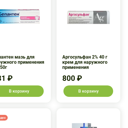
пантен мазь для
Аргосульфан 2% 40 г
ружного применения
крем для наружного
50г
применения
81 ₽
800 ₽
В корзину
В корзину
идка