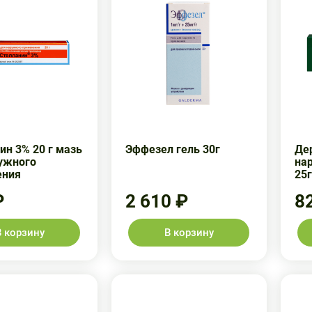
ин 3% 20 г мазь
Эффезел гель 30г
Де
ужного
на
ения
25г
₽
2 610 ₽
8
В корзину
В корзину