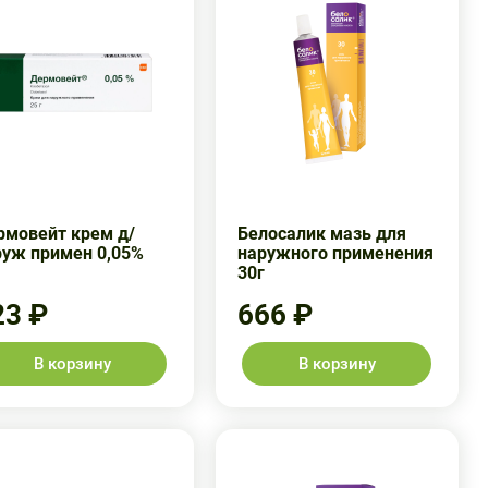
рмовейт крем д/
Белосалик мазь для
руж примен 0,05%
наружного применения
30г
23 ₽
666 ₽
В корзину
В корзину