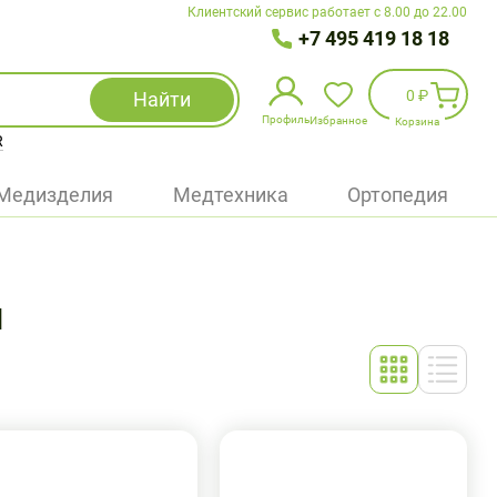
Клиентский сервис работает с 8.00 до 22.00
+7 495 419 18 18
0 ₽
Найти
Профиль
Избранное
Корзина
R
Избранное
(
0
)
Медизделия
Медтехника
Ортопедия
Войти
БАД
ы
Медицинская техника (приборы)
Наборы
Упаковка