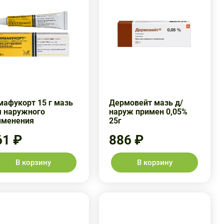
мафукорт 15 г мазь
Дермовейт мазь д/
я наружного
наруж примен 0,05%
именения
25г
61 ₽
886 ₽
В корзину
В корзину