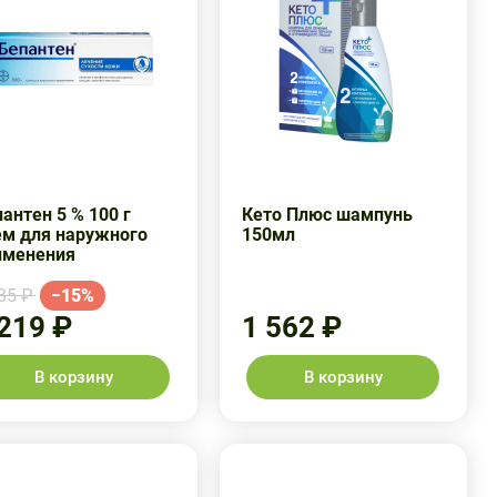
антен 5 % 100 г
Кето Плюс шампунь
ем для наружного
150мл
именения
35 ₽
−15%
 219 ₽
1 562 ₽
В корзину
В корзину