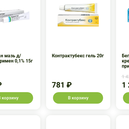
н мазь д/
Контрактубекс гель 20г
Беп
римен 0,1% 15г
кр
пр
1 4
₽
781 ₽
1
В корзину
В корзину