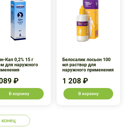
н-Кап 0,2% 15 г
Белосалик лосьон 100
ем для наружного
мл раствор для
именения
наружного применения
 089 ₽
1 208 ₽
В корзину
В корзину
 конец