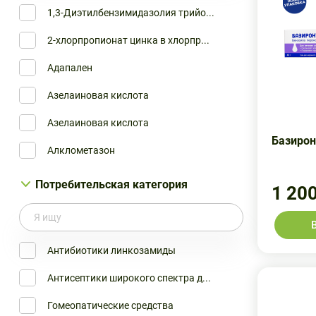
1,3-Диэтилбензимидазолия трийо...
Gelinqchem Gmch & Co
АКРИДЕРМ
2-хлорпропионат цинка в хлорпр...
GlaxoSmithKline Pharmaceutical...
АРГОСУЛЬФАН
Адапален
GlaxoSmithKline Трейдинг ЗАО
АРНИКА
Азелаиновая кислота
Glenmark Pharmaceuticals Ltd
АФЛОДЕРМ
Азелаиновая кислота
Hemofarm A.D.
БАЗИРОН АС
Базирон
Алклометазон
Jadran Galenski Lab.
БАКТРОБАН
Аллантоин
Потребительская категория
Janssen-Cilag
БАНЕОЦИН
1 20
Альфа-Глутамил-триптофан
Jelfa Pharmaceutical Company S...
БАЦИДЕРМ
Амми большая
Laboratoires Galderma
БЕЛОГЕНТ
Антибиотики линкозамиды
Ацикловир
Leo Lab. Ltd
БЕЛОДЕРМ
Антисептики широкого спектра д...
Бацитрацин
Leo Pharma Manufacturing
БЕЛОСАЛИК
Гомеопатические средства
Беклометазон