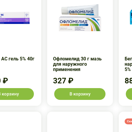
 АС гель 5% 40г
Офломелид 30 г мазь
Бе
для наружного
на
применения
5% 
0 ₽
327 ₽
8
В корзину
В корзину
Ск