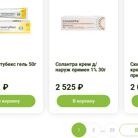
тубекс гель 50г
Солантра крем д/
Ски
наруж примен 1% 30г
кр
пр
1 ₽
2 525 ₽
2
В корзину
В корзину
В
...
1
2
23