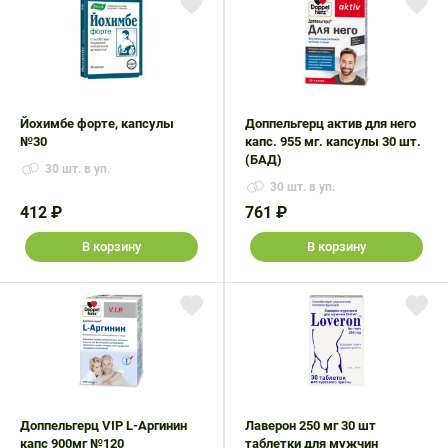
Йохимбе форте, капсулы
Доппельгерц актив для него
№30
капс. 955 мг. капсулы 30 шт.
(БАД)
30 шт. в уп.
30 шт. в уп.
412 ₽
761 ₽
В корзину
В корзину
Доппельгерц VIP L-Аргинин
Лаверон 250 мг 30 шт
капс 900мг №120
таблетки для мужчин