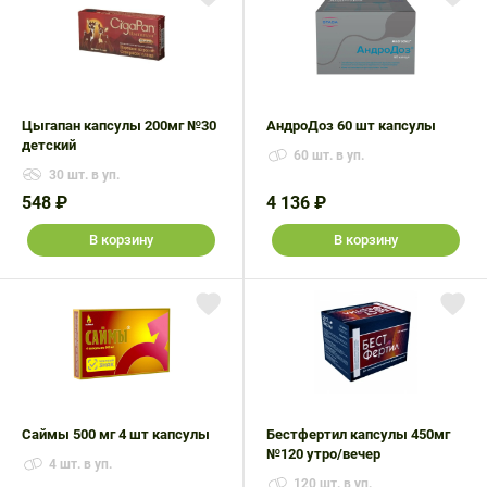
Цыгапан капсулы 200мг №30
АндроДоз 60 шт капсулы
детский
60 шт. в уп.
30 шт. в уп.
548 ₽
4 136 ₽
В корзину
В корзину
Саймы 500 мг 4 шт капсулы
Бестфертил капсулы 450мг
№120 утро/вечер
4 шт. в уп.
120 шт. в уп.