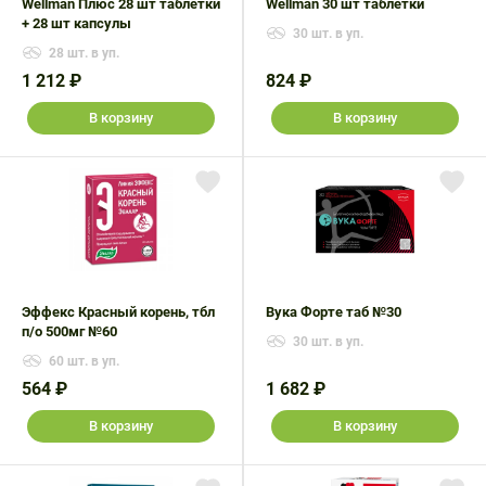
Wellman Плюс 28 шт таблетки
Wellman 30 шт таблетки
+ 28 шт капсулы
30 шт. в уп.
28 шт. в уп.
1 212 ₽
824 ₽
В корзину
В корзину
Эффекс Красный корень, тбл
Вука Форте таб №30
п/о 500мг №60
30 шт. в уп.
60 шт. в уп.
564 ₽
1 682 ₽
В корзину
В корзину