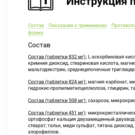
Инструкция 
Состав
Показания к применению
Противоп
форма
Состав
Состав (таблетки 832 мг):
L-аскорбиновая кис
кремния диоксид, стеариновая кислота, магни
мальтодекстрин, среднецепочечные триглице
Состав (таблетки 824 мг):
магния карбонат, м
гидрокис-пропилметилцеллюлоза, глицерин, та
Состав (таблетки 508 мг):
сахароза, микрокрис
Состав (таблетки 451 мг)
: микрокристалличес
ортофосфат кальция двузамещенный двухводны
стеарат; тальк, меди сульфат, титана диокси
хлорофиллов .