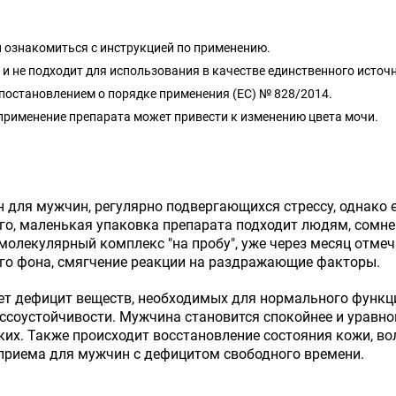
 ознакомиться с инструкцией по применению.
и не подходит для использования в качестве единственного источ
с постановлением о порядке применения (ЕС) № 828/2014.
применение препарата может привести к изменению цвета мочи.
ен для мужчин, регулярно подвергающихся стрессу, однак
го, маленькая упаковка препарата подходит людям, сомн
омолекулярный комплекс "на пробу", уже через месяц отм
го фона, смягчение реакции на раздражающие факторы.
яет дефицит веществ, необходимых для нормального функ
ссоустойчивости. Мужчина становится спокойнее и уравно
зких. Также происходит восстановление состояния кожи, во
приема для мужчин с дефицитом свободного времени.