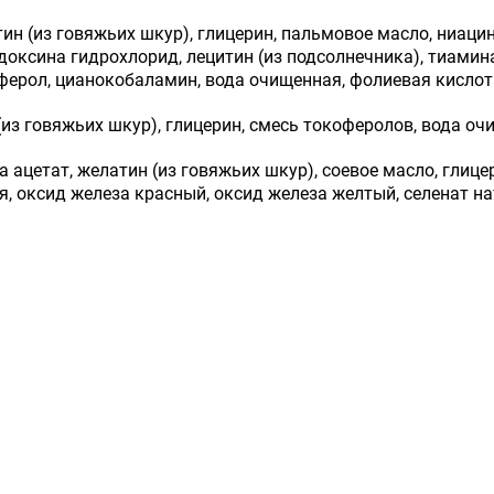
ин (из говяжьих шкур), глицерин, пальмовое масло, ниаци
оксина гидрохлорид, лецитин (из подсолнечника), тиамин
ферол, цианокобаламин, вода очищенная, фолиевая кислот
из говяжьих шкур), глицерин, смесь токоферолов, вода о
 ацетат, желатин (из говяжьих шкур), соевое масло, глице
я, оксид железа красный, оксид железа желтый, селенат на