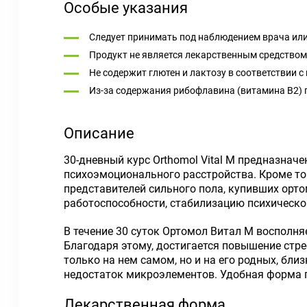
Особые указания
Следует принимать под наблюдением врача или
Продукт не является лекарственным средством 
Не содержит глютен и лактозу в соответствии 
Из-за содержания рибофлавина (витамина В2) 
Описание
30-дневный курс Orthomol Vital M предназнач
психоэмоционального расстройства. Кроме то
представителей сильного пола, купивших орт
работоспособности, стабилизацию психическо
В течение 30 суток Ортомол Витал М восполн
Благодаря этому, достигается повышение стре
только на нем самом, но и на его родных, бли
недостаток микроэлементов. Удобная форма 
Лекарственная форма