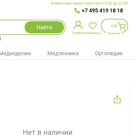
Клиентский сервис работает с 8.00 до 22.00
+7 495 419 18 18
0 ₽
Найти
Профиль
Избранное
Корзина
R
Избранное
(
0
)
Медизделия
Медтехника
Ортопедия
Войти
БАД
Медицинская техника (приборы)
Наборы
Упаковка
Нет в наличии