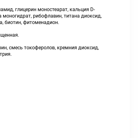
намид, глицерин моностеарат, кальция D-
а моногидрат, рибофлавин, титана диоксид,
а, биотин, фитоменадион.
чищенная.
рин, смесь токоферолов, кремния диоксид,
трия.