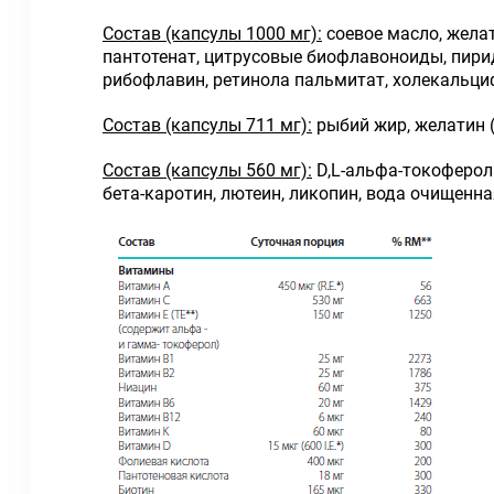
Состав (капсулы 1000 мг):
соевое масло, желат
пантотенат, цитрусовые биофлавоноиды, пирид
рибофлавин, ретинола пальмитат, холекальци
Состав (капсулы 711 мг):
рыбий жир, желатин (
Состав (капсулы 560 мг):
D,L-альфа-токоферола
бета-каротин, лютеин, ликопин, вода очищенна