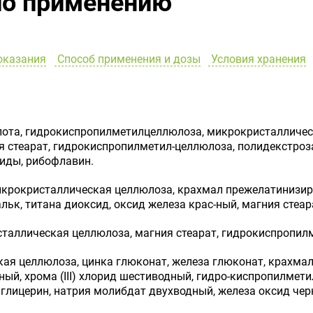
по применению
оказания
Способ применения и дозы
Условия хранения
лота, гидрокиспропилметилцеллюлоза, микрокристалличес
я стеарат, гидрокиспропилметил-целлюлоза, полидекстроза
риды, рибофлавин.
икрокристаллическая целлюлоза, крахмал прежелатинизир
льк, титана диоксид, оксид железа крас-ный, магния стеа
таллическая целлюлоза, магния стеарат, гидрокиспропилм
кая целлюлоза, цинка глюконат, железа глюконат, крахма
й, хрома (III) хлорид шестиводный, гидро-киспропилмети
д, глицерин, натрия молибдат двухводный, железа оксид ч