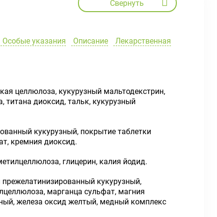
Свернуть
Особые указания
Описание
Лекарственная
кая целлюлоза, кукурузный мальтодекстрин,
, титана диоксид, тальк, кукурузный
ованный кукурузный, покрытие таблетки
рат, кремния диоксид.
етилцеллюлоза, глицерин, калия йодид.
л прежелатинизированный кукурузный,
лцеллюлоза, марганца сульфат, магния
ерный, железа оксид желтый, медный комплекс