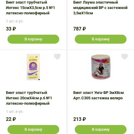
Бинт эласт трубчатый
Бинт Лаума эластичный
Интекс 15смX3,5см р.5 №1
медицинский ВР с застежкой
латексно-полиэфирный
3,5мX10см
1 шт. в уп.
33 ₽
787 ₽
В корзину
В корзину
Бинт эласт трубчатый
Бинт эласт Унга-ВР 3мX8см
Интекс 20смX4см р.6 №1
Арт.С305 застежка велкро
латексно-полиэфирный
1 шт. в уп.
22 ₽
213 ₽
В корзину
В корзину