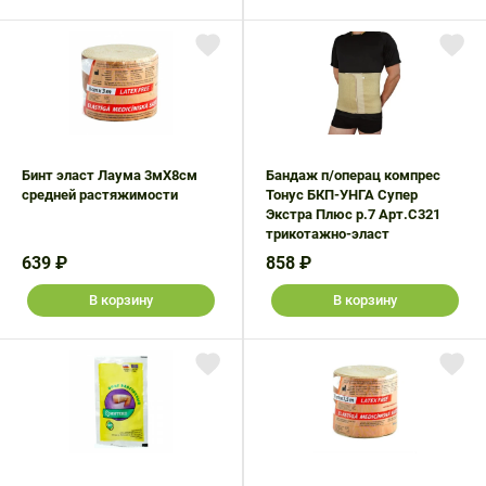
Бинт эласт Лаума 3мX8см
Бандаж п/операц компрес
средней растяжимости
Тонус БКП-УНГА Супер
Экстра Плюс р.7 Арт.С321
трикотажно-эласт
639 ₽
858 ₽
В корзину
В корзину