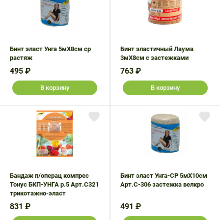
Бинт эласт Унга 5мX8см ср
Бинт эластичный Лаума
растяж
3мX8см с застежками
495 ₽
763 ₽
В корзину
В корзину
Бандаж п/операц компрес
Бинт эласт Унга-СР 5мX10см
Тонус БКП-УНГА р.5 Арт.С321
Арт.С-306 застежка велкро
трикотажно-эласт
831 ₽
491 ₽