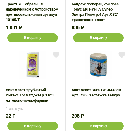
Трость с Т-образным
Бандаж п/операц компрес
наконечником с устройством
Тонус БКП-УНГА Супер
противоскольжения артикул
Экстра Плюс р.4 Арт.С321
10105/Т
трикотажно-эласт
1 081 ₽
836 ₽
В корзину
В корзину
Бинт эласт трубчатый
Бинт эласт Унга-СР 3мX8см
Интекс 15смX2,5см р.3 №1
Арт.С306 застежка велкро
латексно-полиэфирный
1 шт. в уп.
22 ₽
208 ₽
В корзину
В корзину