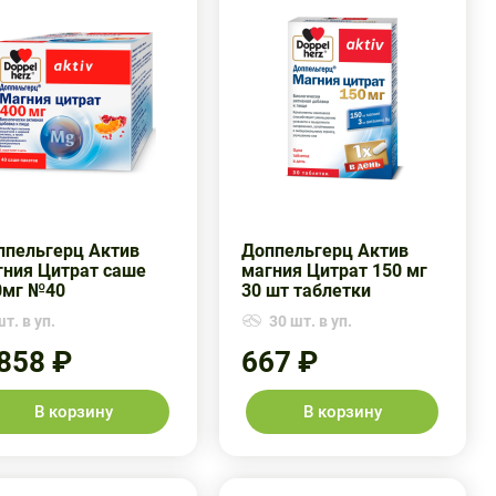
ппельгерц Актив
Доппельгерц Актив
гния Цитрат саше
магния Цитрат 150 мг
0мг №40
30 шт таблетки
т. в уп.
30 шт. в уп.
 858 ₽
667 ₽
В корзину
В корзину