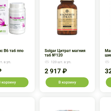
с В6 таб ппо
Solgar Цитрат магния
Ма
таб №120
ши
. в уп.
120 шт. в уп.
₽
2 917 ₽
3
В корзину
В корзину