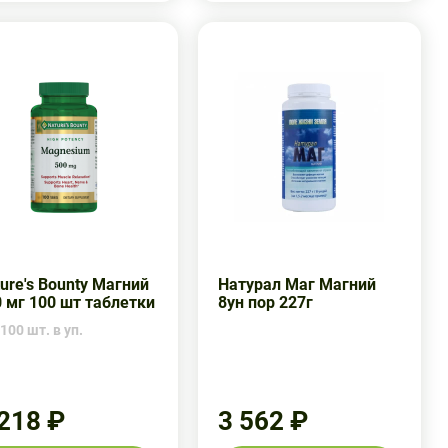
ure's Bounty Магний
Натурал Маг Магний
 мг 100 шт таблетки
8ун пор 227г
100 шт. в уп.
 218 ₽
3 562 ₽