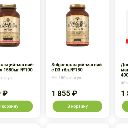
Кальций-магний-
Solgar кальций-магний
До
бл 1580мг №100
с D3 тбл.№150
ма
40
. в уп.
150 шт. в уп.
40 ш
9 ₽
1 855 ₽
1
В корзину
В корзину