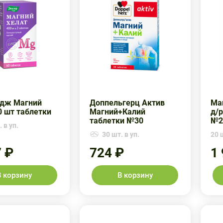
йдж Магний
Доппельгерц Актив
Ма
0 шт таблетки
Магний+Калий
д/р
таблетки №30
№2
 в уп.
30 шт. в уп.
20 ш
7 ₽
724 ₽
1
В корзину
В корзину