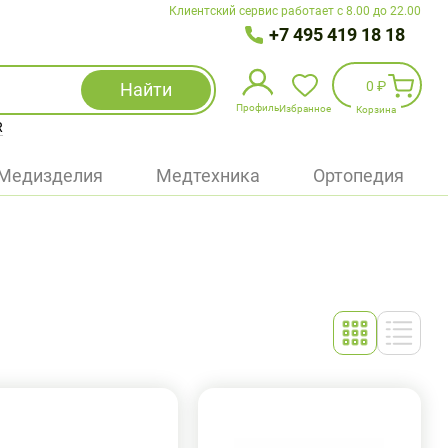
Клиентский сервис работает с 8.00 до 22.00
+7 495 419 18 18
0 ₽
Найти
Профиль
Избранное
Корзина
R
Избранное
(
0
)
Медизделия
Медтехника
Ортопедия
Войти
БАД
Медицинская техника (приборы)
Наборы
Упаковка