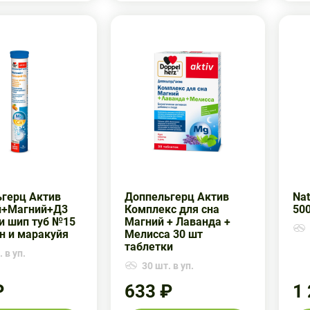
герц Актив
Доппельгерц Актив
Nat
й+Магний+Д3
Комплекс для сна
500
и шип туб №15
Магний + Лаванда +
н и маракуйя
Мелисса 30 шт
таблетки
 в уп.
30 шт. в уп.
₽
633 ₽
1