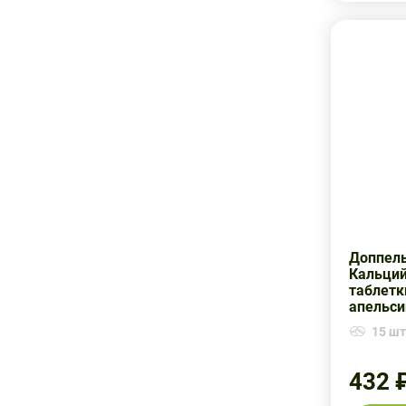
Санофи ОТС
Силмуннсил
Славянская аптека
Солгар
Солгар Баунти
Уралбиофарм
Урбан Формула
Доппель
ФК ОМ
Кальци
таблетк
Фармоушн
апельси
Штада
15 шт.
Эвалар
432 