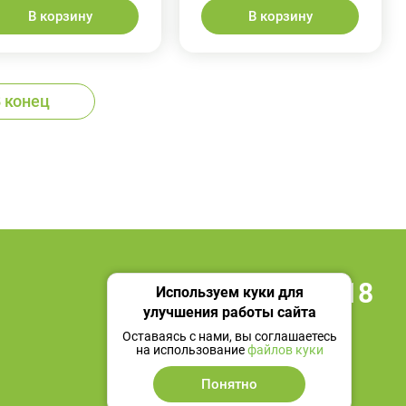
В корзину
В корзину
 конец
+7 495 419 18 18
Используем куки для
улучшения работы сайта
Мы в социальных сетях
Оставаясь с нами, вы соглашаетесь
на использование
файлов куки
Понятно