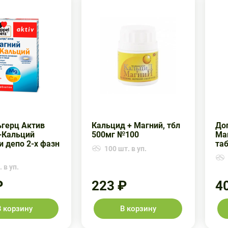
герц Актив
Кальцид + Магний, тбл
До
+Кальций
500мг №100
Ма
и депо 2-х фазн
та
100 шт. в уп.
 в уп.
₽
223 ₽
4
В корзину
В корзину