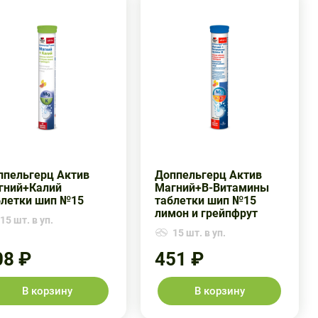
ппельгерц Актив
Доппельгерц Актив
гний+Калий
Магний+В-Витамины
блетки шип №15
таблетки шип №15
лимон и грейпфрут
15 шт. в уп.
15 шт. в уп.
08 ₽
451 ₽
В корзину
В корзину