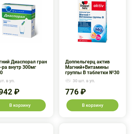
гний Диаспорал гран
Доппельгерц актив
-ра внутр 300мг
Магний+Витамины
0
группы В таблетки №30
т. в уп.
30 шт. в уп.
 942 ₽
776 ₽
В корзину
В корзину