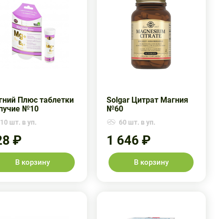
гний Плюс таблетки
Solgar Цитрат Магния
пучие №10
№60
10 шт. в уп.
60 шт. в уп.
28 ₽
1 646 ₽
В корзину
В корзину