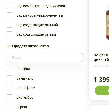
Комфорт Комплекс ООО
ЭВАЛАР
Бад комплексные для мужчин
Космофарм
Бад макро и микроэлементы
Мирролла
Бад содержащие кальций
Мирролла ООО
Бад содержащие магний
Опелла Хелскеа
Бад успокаивающие
Представительство
Отисифарм
Препараты магния
Solgar 
Отисифарм ПАО
цинк, т
100 шт
Пик-Фарма ООО
Арнебия
РеалКапс
1 39
Бауш Хелс
Санофи ОТС
Биннофарм
Славянская Аптека ООО
БиоГлобус
Уралбиофарм ОАО
Верваг