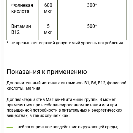
Фолиевая
600
300*
кислота
мкг
Витамин
5
500*
В
12
мкг
*- не превышает верхний допустимый уровень потребления
Показания к применению
Дополнительный источник витаминов В
1
, В
6
, В
12,
фолиевой
кислоты, магния.
Доппельгерц актив Магний+Витамины группы В может
применяться при несбалансированном питании или при
повышенной потребности в питательных и энергетических
веществах, в таких случаях как:
неблагоприятное воздействие окружающей среды;