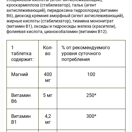
кроскармеллоза (стабилизатор), тальк (агент
антислеживающий), пиридоксина гидрохлорид (витамин
В6), диоксид кремния аморфный (агент антислеживающий),
жирные кислоты (стабилизатор), тиамина мононитрат
(витамин В1), оксиды и гидроксиды железа (красители),
фолиевая кислота, цианокобаламин (витамин В12).
1
Кол-
% от рекомендуемого
таблетка
во
уровня суточного
содержит:
потребления
Магний
400
100
мг
Витамин
5 мг
250*
В
6
Витамин
4,2
300*
В
1
мг