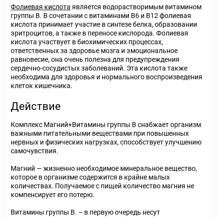
Фолиевая кислота
является водорастворимым витамином
группы В. В сочетании с витаминами В
6
и В
12
фолиевая
кислота принимает участие в синтезе белка, образовании
эритроцитов, а также в переносе кислорода. Фолиевая
кислота участвует в биохимических процессах,
ответственных за здоровье мозга и эмоциональное
равновесие, она очень полезна для предупреждения
сердечно-сосудистых заболеваний. Эта кислота также
необходима для здоровья и нормального воспроизведения
клеток кишечника.
Действие
Комплекс Магний+Витамины группы В снабжает организм
важными питательными веществами при повышенных
нервных и физических нагрузках, способствует улучшению
самочувствия.
Магний — жизненно необходимое минеральное вещество,
которое в организме содержится в крайне малых
количествах. Получаемое с пищей количество магния не
компенсирует его потерю.
Витамины группы В. – в первую очередь несут