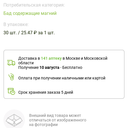
Поливитаминные
При
и гриппе
Потребительская категория:
комплексы
простуде
Противоаллергические
Противовоспалительные
Бад содержащие магний
Пробиотики
Сахарный
препараты
препараты
диабет
В упаковке:
Противогрибковые
Противоопухолевые
30 шт. / 25.47 ₽ за 1 шт.
Тонизирующие
Фиточай/
препараты
препараты
чай
Противопаразитарные
Растительные
препараты
препараты
Доставка в
141 аптеку
в Москве и Московской
Сердечно-
Система
области
сосудистые
обмена
Получение
10 августа
- Бесплатно
препараты
веществ
Оплата при получении наличными или картой
Средства
Стоматологические
от
препараты
Срок хранения заказа 5 дней
алкоголизма
и курения
Внешний вид товара может
отличаться от изображенного
на фотографии