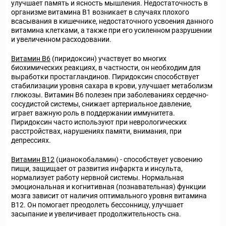
улучшает память и ясность мышления. Недостаточность в
организме витамина В
1
возникает в случаях плохого
всасывания в кишечнике, недостаточного усвоения данного
витамина клетками, а также при его усиленном разрушении
и увеличенном расходовании.
Витамин В
6
(пиридоксин) участвует во многих
биохимических реакциях, в частности, он необходим для
выработки простагландинов. Пиридоксин способствует
стабилизации уровня сахара в крови, улучшает метаболизм
глюкозы. Витамин В
6
полезен при заболеваниях сердечно-
сосудистой системы, снижает артериальное давление,
играет важную роль в поддержании иммунитета.
Пиридоксин часто используют при неврологических
расстройствах, нарушениях памяти, внимания, при
депрессиях.
Витамин В
12
(цианокобаламин) - способствует усвоению
пищи, защищает от развития инфаркта и инсульта,
нормализует работу нервной системы. Нормальная
эмоциональная и когнитивная (познавательная) функции
мозга зависит от наличия оптимального уровня витамина
В
12
. Он помогает преодолеть бессонницу, улучшает
засыпание и увеличивает продолжительность сна.