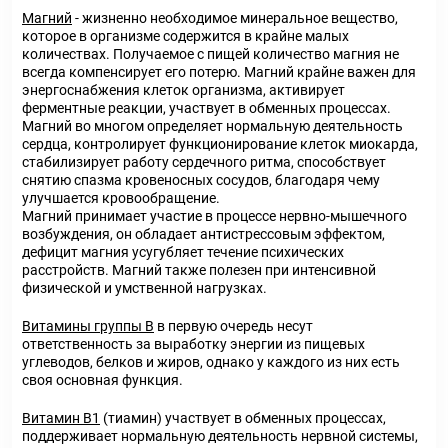
Магний
- жизненно необходимое минеральное вещество,
которое в организме содержится в крайне малых
количествах. Получаемое с пищей количество магния не
всегда компенсирует его потерю. Магний крайне важен для
энергоснабжения клеток организма, активирует
ферментные реакции, участвует в обменных процессах.
Магний во многом определяет нормальную деятельность
сердца, контролирует функционирование клеток миокарда,
стабилизирует работу сердечного ритма, способствует
снятию спазма кровеносных сосудов, благодаря чему
улучшается кровообращение.
Магний принимает участие в процессе нервно-мышечного
возбуждения, он обладает антистрессовым эффектом,
дефицит магния усугубляет течение психических
расстройств. Магний также полезен при интенсивной
физической и умственной нагрузках.
Витамины группы В
в первую очередь несут
ответственность за выработку энергии из пищевых
углеводов, белков и жиров, однако у каждого из них есть
своя основная функция.
Витамин В
1
(тиамин) участвует в обменных процессах,
поддерживает нормальную деятельность нервной системы,