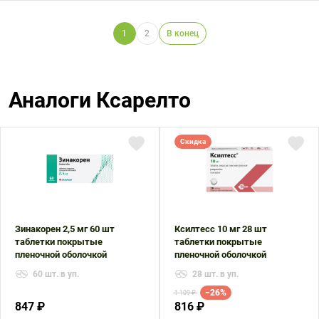
1
2
В конец
Аналоги Ксарелто
Скидка
Зинакорен 2,5 мг 60 шт
Ксилтесс 10 мг 28 шт
таблетки покрытые
таблетки покрытые
пленочной оболочкой
пленочной оболочкой
60 шт. в уп.
28 шт. в уп.
−26%
1 109 ₽
847 ₽
816 ₽