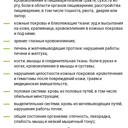
кровоизлияния в пищеварительном тракте, сухость во
рту, боли в области органов пищеварения, расстройства
пищеварения, в том числе тошнота, рвота,
диарея
или
запор;
кожные покровы и близлежащие ткани: зуд и высыпания
на коже, крапивница, кровоизлияния в кожных покровах
и под ними;
зрение: глазные кровоизлияния;
печень и желчевыводящие протоки: нарушения работы
печени и желтуха;
кости, мышцы и соединительная ткань: боли в руках и
ногах, кровоизлияния в мышцы и суставы;
нарушения целостности кожных покровов: кровотечения
и гематомы после повреждений кожи, травм и
медицинских вмешательств;
половая система: кровь из половых путей, в том числе
обильные менструации;
выделительная система: кровь из мочевыводящих путей,
нарушения работы почек;
общее состояние организма: отечность, лихорадка,
слабость мышц и низкий мышечный тонус;