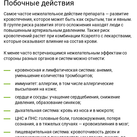
Побочные действия
Самое частое нежелательное
действие
препарата
— развитие
кровотечения, которое может быть как скрытым, так и явным.
В группе риска развития этого осложнения находят люди с
повышенным артериальным давлением. Также риск
кровотечений растет при комбинации
Ксарелто
с
лекарствами
,
которые оказывают влияние на состав крови.
К менее часто встречающимся нежелательным эффектам со
стороны разных органов и систем можно отнести:
кровеносная и лимфатическая система: анемия,
уменьшение количества тромбоцитов;
иммунитет: аллергии, в том числе аллергические
высыпания на коже;
сердце и сосуды: учащение сердцебиения, снижение
давления, образование синяков;
дыхательная система: кровь из носа и в мокроте;
ЦНС и ПНС:
головные боли
, головокружения, потеря
сознания, а в тяжелых случаях — кровоизлияния в мозг;
пищеварительная система:
кровоточивость десен
и