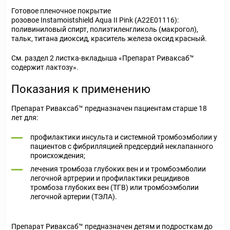
Готовое пленочное покрытие
розовое Instamoistshield Aqua II Pink (А22Е01116):
поливиниловый спирт, полиэтиленгликоль (макрогол),
тальк, титана диоксид, краситель железа оксид красный.
См. раздел 2 листка-вкладыша «Препарат Риваксаб™
содержит лактозу».
Показания к применению
Препарат Риваксаб™ предназначен пациентам старше 18
лет для:
профилактики инсульта и системной тромбоэмболии у
пациентов с фибрилляцией предсердий неклапанного
происхождения;
лечения тромбоза глубоких вен и и тромбоэмболии
легочной артрерии и профилактики рецидивов
тромбоза глубоких вен (ТГВ) или тромбоэмболии
легочной артерии (ТЭЛА).
Препарат Риваксаб™ предназначен детям и подросткам до