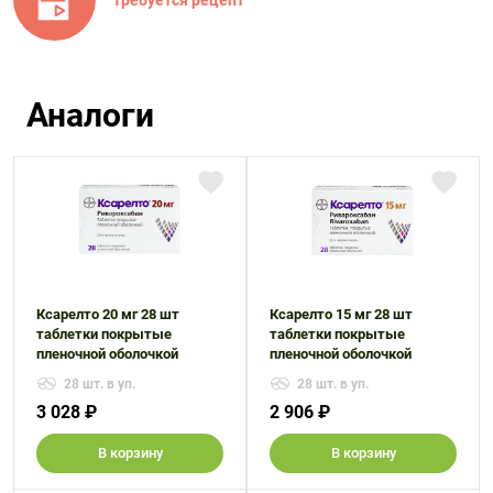
Аналоги
Ксарелто 20 мг 28 шт
Ксарелто 15 мг 28 шт
таблетки покрытые
таблетки покрытые
пленочной оболочкой
пленочной оболочкой
28 шт. в уп.
28 шт. в уп.
3 028 ₽
2 906 ₽
В корзину
В корзину