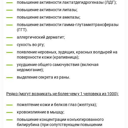
повышение активности лактатдегидрогеназы (ЛДГ);
повышение активности липазы;
повышение активности амилазы;
повышение активности гамма-глутамилтрансферазы
(ГГТ).
аллергический дерматит;
сухость во рту;
появление неровных, зудящих, красных волдырей на
поверхности кожи (крапивница);
ухудшение общего самочувствия (включая
недомогание);
выделение секрета из раны.
Редко (могут возникать не более чем у 1 человека из 1000):
пожелтение кожи и белков глаз (желтуха);
кровоизлияние в мышцу;
повышение концентрации конъюгированного
билирубина (при сопутствующем повышении