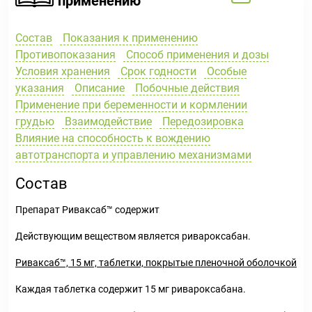
применению
Состав
Показания к применению
Противопоказания
Способ применения и дозы
Условия хранения
Срок годности
Особые
указания
Описание
Побочные действия
Применение при беременности и кормлении
грудью
Взаимодействие
Передозировка
Влияние на способность к вождению
автотранспорта и управлению механизмами
Состав
Препарат Риваксаб™ содержит
Действующим веществом является ривароксабан.
Риваксаб™, 15 мг, таблетки, покрытые пленочной оболочкой
Каждая таблетка содержит 15 мг ривароксабана.