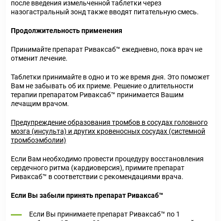
после введения измельченной таблетки через
назогастральный зонд также вводят питательную смесь.
Продолжительность применения
Принимайте препарат Риваксаб™ ежедневно, пока врач не
отменит лечение.
Таблетки принимайте в одно и то же время дня. Это поможет
Вам не забывать об их приеме. Решение о длительности
терапии препаратом Риваксаб™ принимается Вашим
лечащим врачом.
Предупреждение образования тромбов в сосудах головного
мозга (инсульта) и других кровеносных сосудах (системной
тромбоэмболии)
Если Вам необходимо провести процедуру восстановления
сердечного ритма (кардиоверсия), примите препарат
Риваксаб™ в соответствии с рекомендациями врача.
Если Вы забыли принять препарат Риваксаб™
Если Вы принимаете препарат Риваксаб™ по 1