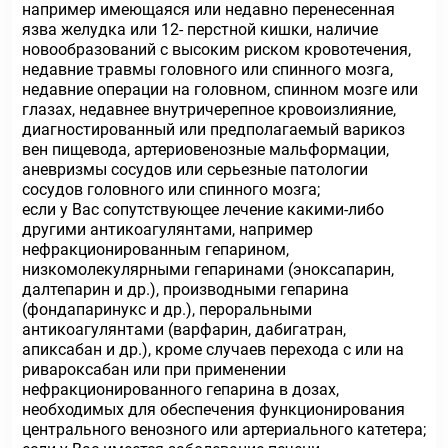
например имеющаяся или недавно перенесенная
язва желудка или 12- перстной кишки, наличие
новообразований с высоким риском кровотечения,
недавние травмы головного или спинного мозга,
недавние операции на головном, спинном мозге или
глазах, недавнее внутричерепное кровоизлияние,
диагностированный или предполагаемый варикоз
вен пищевода, артериовенозные мальформации,
аневризмы сосудов или серьезные патологии
сосудов головного или спинного мозга;
если у Вас сопутствующее лечение какими-либо
другими антикоагулянтами, например
нефракционированным гепарином,
низкомолекулярными гепаринами (эноксапарин,
далтепарин и др.), производными гепарина
(фондапаринукс и др.), пероральными
антикоагулянтами (варфарин, дабигатран,
апиксабан и др.), кроме случаев перехода с или на
ривароксабан или при применении
нефракционированного гепарина в дозах,
необходимых для обеспечения функционирования
центрального венозного или артериального катетера;