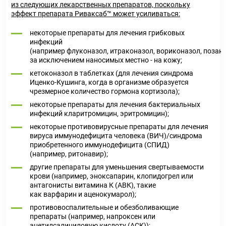
из следующих лекарственных препаратов, поскольку
эффект препарата Риваксаб™ может усиливаться:
некоторые препараты для лечения грибковых
инфекций
(например флуконазол, итраконазол, вориконазол, позако
за исключением наносимых местно - на кожу;
кетоконазол в таблетках (для лечения синдрома
Иценко-Кушинга, когда в организме образуется
чрезмерное количество гормона кортизола);
некоторые препараты для лечения бактериальных
инфекций кларитромицин, эритромицин);
некоторые противовирусные препараты для лечения
вируса иммунодефицита человека (ВИЧ)/синдрома
приобретенного иммунодефицита (СПИД)
(например, ритонавир);
другие препараты для уменьшения свертываемости
крови (например, эноксапарин, клопидогрел или
антагонисты витамина К (АВК), такие
как варфарин и аценокумарол);
противовоспалительные и обезболивающие
препараты (например, напроксен или
ацетилсалициловую кислоту (АСК));