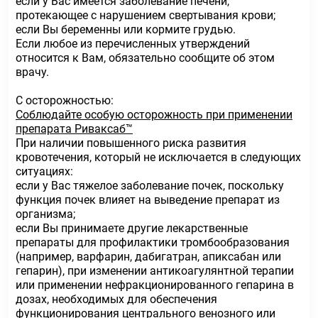
если у Вас имеется заболевание печени,
протекающее с нарушением свертывания крови;
если Вы беременны или кормите грудью.
Если любое из перечисленных утверждений
относится к Вам, обязательно сообщите об этом
врачу.
С осторожностью:
Соблюдайте особую осторожность при применении
препарата Риваксаб™
При наличии повышенного риска развития
кровотечения, который не исключается в следующих
ситуациях:
если у Вас тяжелое заболевание почек, поскольку
функция почек влияет на выведение препарат из
организма;
если Вы принимаете другие лекарственные
препараты для профилактики тромбообразования
(например, варфарин, дабигатран, апиксабан или
гепарин), при изменении антикоагулянтной терапии
или применении нефракционированного гепарина в
дозах, необходимых для обеспечения
функционирования центрального венозного или