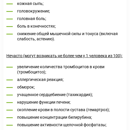
кожная сыпь;
головокружение;
головная боль;
боль в конечностях;
снижение общей мышечной силы и тонуса (включая
слабость, астению).
Нечасто (могут возникать не более чем у 1 человека из 100):
увеличение количества тромбоцитов в крови
(тромбоцитоз);
аллергическая реакция;
обморок;
учащенное сердцебиение (тахикардия);
нарушение функции печени;
скопление крови в полости сустава (гемартроз);
повышение концентрации билирубина;
повышение активности щелочной фосфатазы;