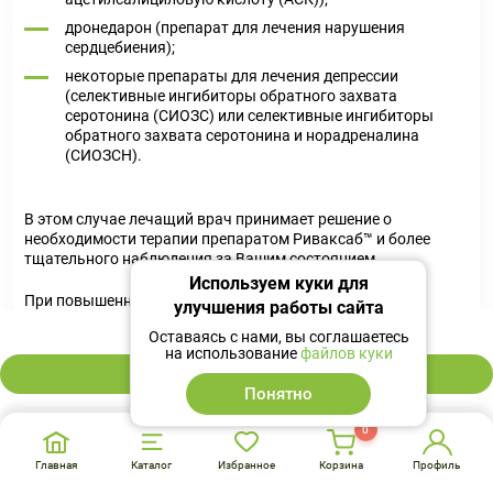
дронедарон (препарат для лечения нарушения
сердцебиения);
некоторые препараты для лечения депрессии
(селективные ингибиторы обратного захвата
серотонина (СИОЗС) или селективные ингибиторы
обратного захвата серотонина и норадреналина
(СИОЗСН).
В этом случае лечащий врач принимает решение о
необходимости терапии препаратом Риваксаб™ и более
тщательного наблюдения за Вашим состоянием.
Используем куки для
При повышенном риске развития язв желудка или
улучшения работы сайта
кишечника лечащий врач может назначить
2 934 ₽
Оставаясь с нами, вы соглашаетесь
профилактическое противоязвенное лечение.
на использование
файлов куки
В корзину
До начала применения препарата Риваксаб™ обязательно
Понятно
сообщите лечащему врачу, если Вы принимаете какие-либо
из следующих лекарственных препаратов, поскольку
0
эффект препарата Риваксаб™ может снизиться:
Главная
Каталог
Избранное
Корзина
Профиль
некоторые препараты для лечения эпилепсии