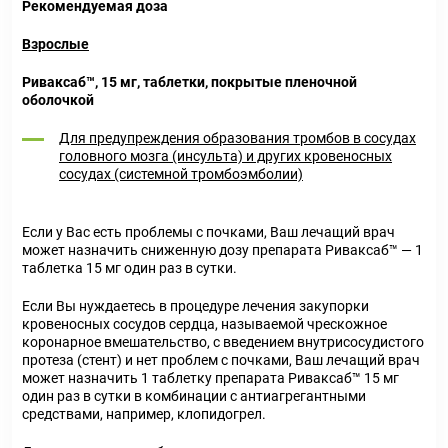
Рекомендуемая доза
Взрослые
Риваксаб™, 15 мг, таблетки, покрытые пленочной
оболочкой
Для предупреждения образования тромбов в сосудах
головного мозга (инсульта) и других кровеносных
сосудах (системной тромбоэмболии)
Если у Вас есть проблемы с почками, Ваш лечащий врач
может назначить сниженную дозу препарата Риваксаб™ — 1
таблетка 15 мг один раз в сутки.
Если Вы нуждаетесь в процедуре лечения закупорки
кровеносных сосудов сердца, называемой чрескожное
коронарное вмешательство, с введением внутрисосудистого
протеза (стент) и нет проблем с почками, Ваш лечащий врач
может назначить 1 таблетку препарата Риваксаб™ 15 мг
один раз в сутки в комбинации с антиагрегантными
средствами, например, клопидогрел.