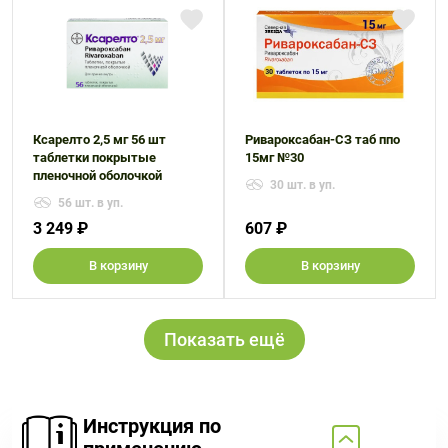
Ксарелто 2,5 мг 56 шт
Ривароксабан-СЗ таб ппо
таблетки покрытые
15мг №30
пленочной оболочкой
30 шт. в уп.
56 шт. в уп.
3 249 ₽
607 ₽
В корзину
В корзину
Показать ещё
Инструкция по