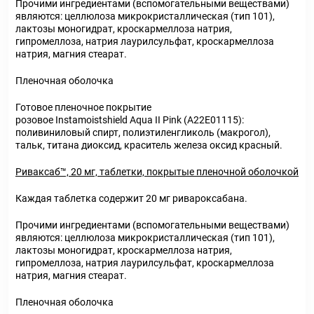
Прочими ингредиентами (вспомогательными веществами)
являются: целлюлоза микрокристаллическая (тип 101),
лактозы моногидрат, кроскармеллоза натрия,
гипромеллоза, натрия лаурилсульфат, кроскармеллоза
натрия, магния стеарат.
Пленочная оболочка
Готовое пленочное покрытие
розовое Instamoistshield Aqua II Pink (А22Е01115):
поливиниловый спирт, полиэтиленгликоль (макрогол),
тальк, титана диоксид, краситель железа оксид красный.
Риваксаб™, 20 мг, таблетки, покрытые пленочной оболочкой
Каждая таблетка содержит 20 мг ривароксабана.
Прочими ингредиентами (вспомогательными веществами)
являются: целлюлоза микрокристаллическая (тип 101),
лактозы моногидрат, кроскармеллоза натрия,
гипромеллоза, натрия лаурилсульфат, кроскармеллоза
натрия, магния стеарат.
Пленочная оболочка