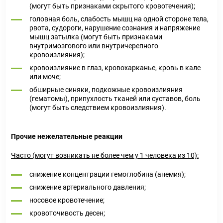
(могут быть признаками скрытого кровотечения);
головная боль, слабость мышц на одной стороне тела,
рвота, судороги, нарушение сознания и напряжение
мышц затылка (могут быть признаками
внутримозгового или внутричерепного
кровоизлияния);
кровоизлияние в глаз, кровохарканье, кровь в кале
или моче;
обширные синяки, подкожные кровоизлияния
(гематомы), припухлость тканей или суставов, боль
(могут быть следствием кровоизлияния).
Прочие нежелательные реакции
Часто (могут возникать не более чем у 1 человека из 10):
снижение концентрации гемоглобина (анемия);
снижение артериального давления;
носовое кровотечение;
кровоточивость десен;