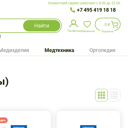
Клиентский сервис работает с 8.00 до 22.00
+7 495 419 18 18
0 ₽
Найти
Профиль
Избранное
Корзина
R
Избранное
(
0
)
Медизделия
Медтехника
Ортопедия
Войти
БАД
ы)
Медицинская техника (приборы)
Наборы
Упаковка
идка