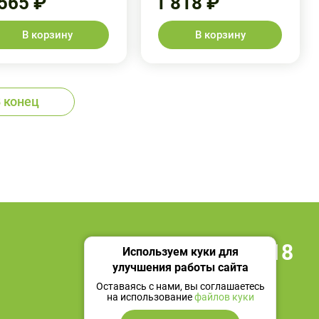
 565 ₽
1 818 ₽
В корзину
В корзину
 конец
+7 495 419 18 18
Используем куки для
улучшения работы сайта
Мы в социальных сетях
Оставаясь с нами, вы соглашаетесь
на использование
файлов куки