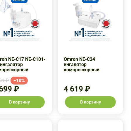
ron NE-C17 NE-C101-
Omron NE-C24
 ингалятор
ингалятор
мпрессорный
компрессорный
99 ₽
−10%
 699 ₽
4 619 ₽
В корзину
В корзину