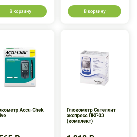
В корзину
В корзину
юкометр Accu-Chek
Глюкометр Сателлит
ive
экспресс ПКГ-03
(комплект)