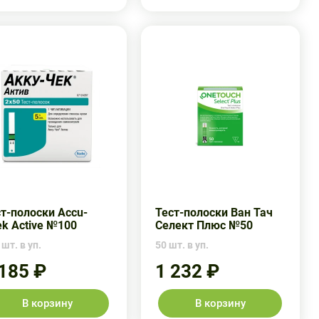
т-полоски Accu-
Тест-полоски Ван Тач
k Active №100
Селект Плюс №50
 шт. в уп.
50 шт. в уп.
 185 ₽
1 232 ₽
В корзину
В корзину