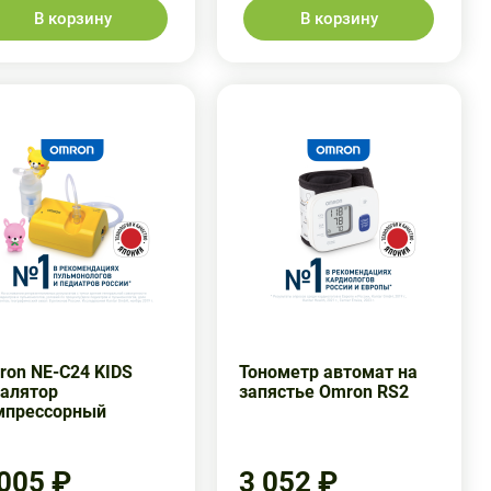
В корзину
В корзину
ron NE-C24 KIDS
Тонометр автомат на
галятор
запястье Omron RS2
мпрессорный
 005 ₽
3 052 ₽