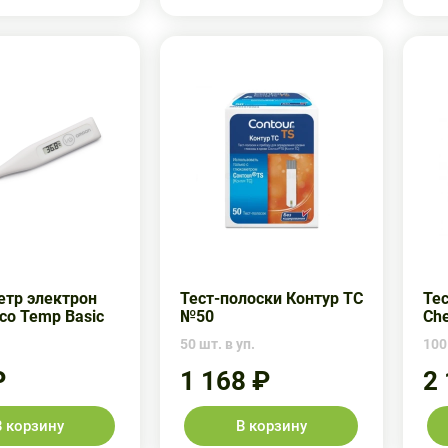
тр электрон
Тест-полоски Контур ТС
Тес
co Temp Basic
№50
Che
50 шт. в уп.
100
₽
1 168 ₽
2
В корзину
В корзину