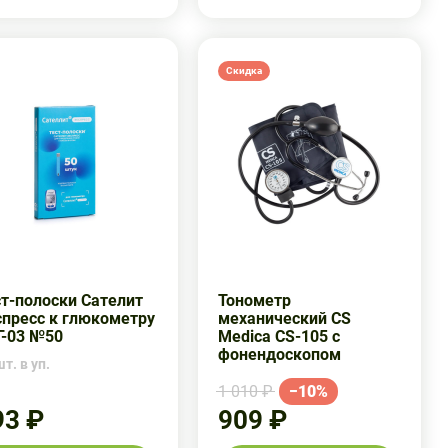
Скидка
т-полоски Сателит
Тонометр
спресс к глюкометру
механический CS
Г-03 №50
Medica CS-105 с
фонендоскопом
т. в уп.
1 010 ₽
−10%
93 ₽
909 ₽