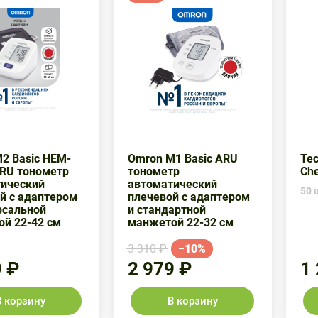
2 Basic HEM-
Omron M1 Basic ARU
Тес
RU тонометр
тонометр
Che
ический
автоматический
50 ш
й с адаптером
плечевой с адаптером
рсальной
и стандартной
й 22-42 см
манжетой 22-32 см
3 310 ₽
−10%
9 ₽
2 979 ₽
1
В корзину
В корзину