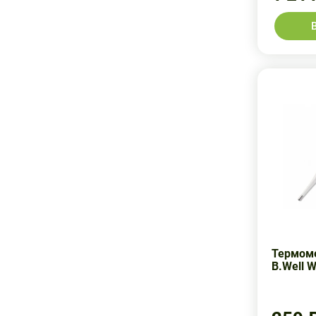
Термоприбор
Тимсон
Элта ЗАО
Термоме
B.Well 