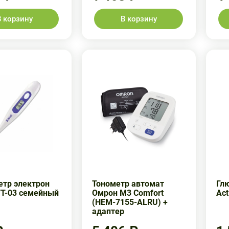
В корзину
В корзину
тр электрон
Тонометр автомат
Гл
WT-03 семейный
Омрон M3 Comfort
Act
(HEM-7155-ALRU) +
адаптер