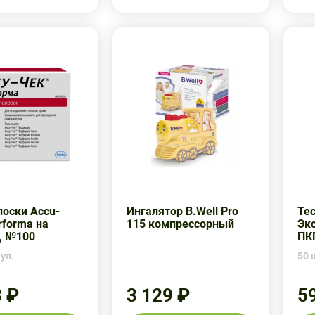
лоски Accu-
Ингалятор B.Well Pro
Тес
rforma на
115 компрессорный
Эк
, №100
ПК
 уп.
50 ш
3 ₽
3 129 ₽
5