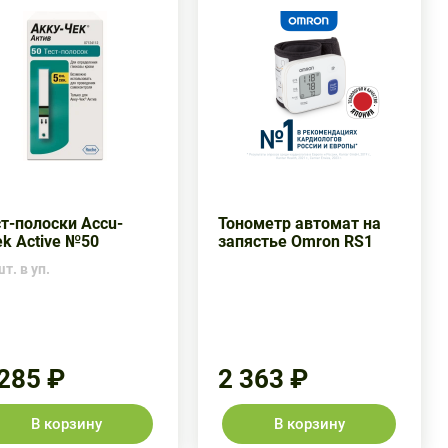
т-полоски Accu-
Тонометр автомат на
k Active №50
запястье Omron RS1
т. в уп.
 285 ₽
2 363 ₽
В корзину
В корзину