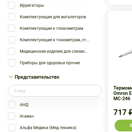
Ирригаторы
Nihon Seimitsu Sokki Cо. Ltd
OMRON
Комплектующие для ингаляторов
Nissei
ONE TOUCH
Комплектующие к глюкометрам
OK Biotech Co. Ltd
VISIT
Комплектующие к тонометрам, ст...
Omron
АЛМАГ
Медицинские изделия для слизис...
Omron Healthcare
АМРОС
Приборы для здоровья прочие
Roche Diagnostics GmbH
ДИОД
Приборы для ингаляций компресс...
Представительство
Shenzhen CS
ЕЛАМЕД
Приборы для ингаляций компресс...
Термоме
Vega Technologies Inc
САТЕЛЛИТ
Omron E
Приборы для ингаляций ультразв...
MC-246
АНД
ТЕРМОМЕТР РТУТНЫЙ
АНД
Приборы для косметологии
717 
Авита Витианг Ко Лтд
Агама+
Пульсоксиметры
Агама+
Альфа Медика (Мед.техника)
Соски, пустышки