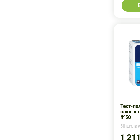
Лейко
Лайфскан/Фармстандарт
Микротек Медикал
Меридиан Медикал
Рош-диабет
Микробейс Текнолоджи корп
Солнышко
Микротек Медикал
Термоприбор
НИХОН СЕЙМИЦУ СОКИ КО., ЛТД
Тимсон
ПАНАСОНИК ХЕЛСКЕА КО
Элта
Рош-диабет
Сиролайт Лимитед
Тест-по
Солнышко
плюс к 
№50
Солнышко ООО
50 шт. в у
Сучжоу Чжэнь Медикал
1 21