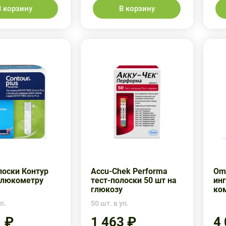
В корзину
В корзину
лоски Контур
Accu-Chek Performa
Om
глюкометру
тест-полоски 50 шт на
ин
глюкозу
ко
п.
50 шт. в уп.
1 ₽
1 463 ₽
4