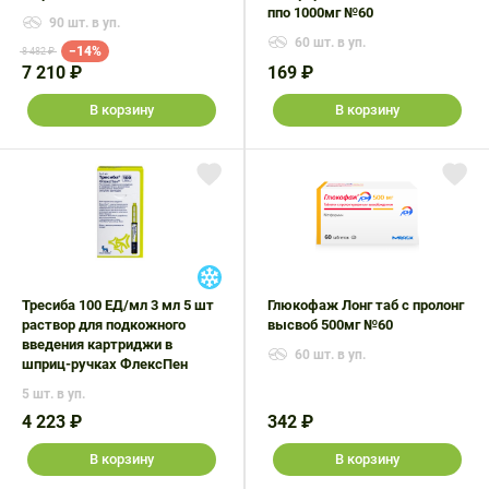
ппо 1000мг №60
90 шт. в уп.
60 шт. в уп.
−14%
8 482 ₽
7 210 ₽
169 ₽
В корзину
В корзину
Тресиба 100 ЕД/мл 3 мл 5 шт
Глюкофаж Лонг таб с пролонг
раствор для подкожного
высвоб 500мг №60
введения картриджи в
60 шт. в уп.
шприц-ручках ФлексПен
5 шт. в уп.
4 223 ₽
342 ₽
В корзину
В корзину