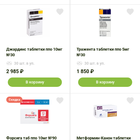
Джардинс таблетки ппо 10мг
Тражента таблетки ппо 5мг
№30
№30
30 шт. в уп.
30 шт. в уп.
2 985 ₽
1 850 ₽
В корзину
В корзину
Скидка
Форсига таб ппо 10мг №90
Метформин-Канон таблетки