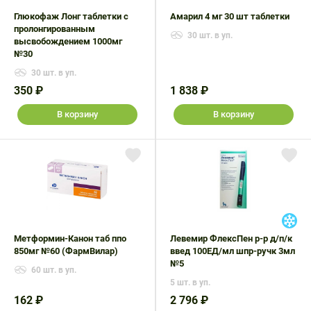
Глюкофаж Лонг таблетки с
Амарил 4 мг 30 шт таблетки
пролонгированным
30 шт. в уп.
высвобождением 1000мг
№30
30 шт. в уп.
350 ₽
1 838 ₽
В корзину
В корзину
Метформин-Канон таб ппо
Левемир ФлексПен р-р д/п/к
850мг №60 (ФармВилар)
введ 100ЕД/мл шпр-ручк 3мл
№5
60 шт. в уп.
5 шт. в уп.
162 ₽
2 796 ₽