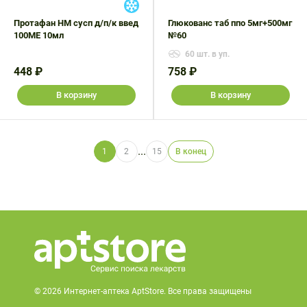
Протафан НМ сусп д/п/к введ
Глюкованс таб ппо 5мг+500мг
100МЕ 10мл
№60
60 шт. в уп.
448 ₽
758 ₽
В корзину
В корзину
...
1
2
15
В конец
© 2026 Интернет-аптека AptStore. Все права защищены