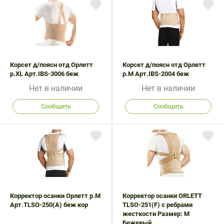
Корсет д/поясн отд Орлетт
Корсет д/поясн отд Орлетт
р.XL Арт.IBS-3006 беж
р.M Арт.IBS-2004 беж
Нет в наличии
Нет в наличии
Сообщить
Сообщить
Корректор осанки Орлетт р.M
Корректор осанки ORLETT
Арт.TLSO-250(A) беж кор
TLSO-251(F) с ребрами
жесткости Размер: M
Бежевый