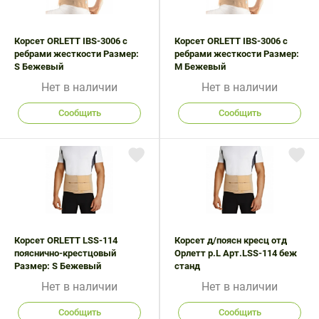
Поливитаминные
При
и гриппе
комплексы
простуде
Противоаллергические
Противовоспалительные
Корсет ORLETT IBS-3006 с
Корсет ORLETT IBS-3006 с
Пробиотики
Сахарный
препараты
препараты
ребрами жесткости Размер:
ребрами жесткости Размер:
диабет
S Бежевый
M Бежевый
Противогрибковые
Противоопухолевые
Тонизирующие
Фиточай/
препараты
препараты
Нет в наличии
Нет в наличии
чай
Противопаразитарные
Растительные
Сообщить
Сообщить
препараты
препараты
Сердечно-
Система
сосудистые
обмена
препараты
веществ
Средства
Стоматологические
от
препараты
алкоголизма
Корсет ORLETT LSS-114
Корсет д/поясн кресц отд
пояснично-крестцовый
Орлетт р.L Арт.LSS-114 беж
и курения
Размер: S Бежевый
станд
Нет в наличии
Нет в наличии
Сообщить
Сообщить