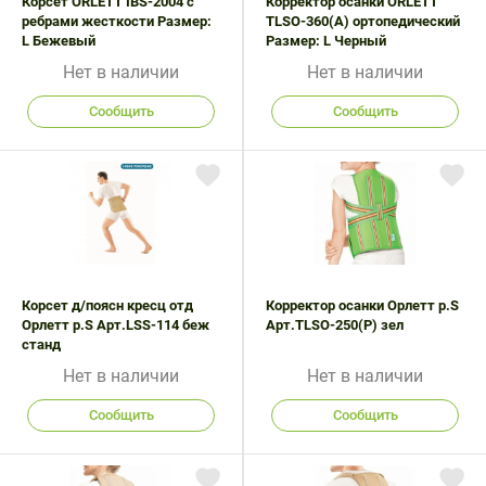
Корсет ORLETT IBS-2004 с
Корректор осанки ORLETT
ребрами жесткости Размер:
TLSO-360(A) ортопедический
L Бежевый
Размер: L Черный
Нет в наличии
Нет в наличии
Сообщить
Сообщить
Корсет д/поясн кресц отд
Корректор осанки Орлетт р.S
Орлетт р.S Арт.LSS-114 беж
Арт.TLSO-250(P) зел
станд
Нет в наличии
Нет в наличии
Сообщить
Сообщить