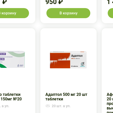
1 ₽
950 ₽
1
В корзину
В корзину
о таблетки
Адаптол 500 мг 20 шт
Аф
 150мг №20
таблетки
20 
пр
 в уп.
20 шт. в уп.
вы
по