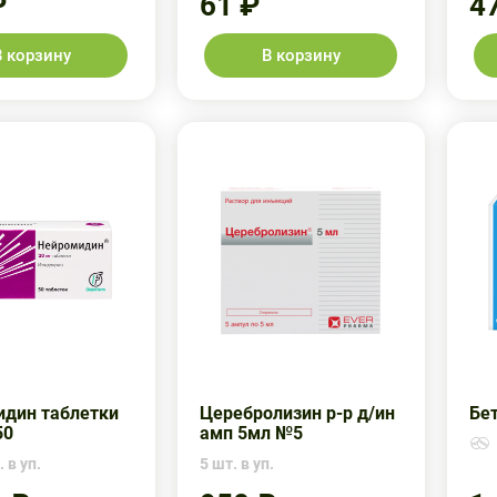
₽
61 ₽
4
В корзину
В корзину
дин таблетки
Церебролизин р-р д/ин
Бе
50
амп 5мл №5
 в уп.
5 шт. в уп.