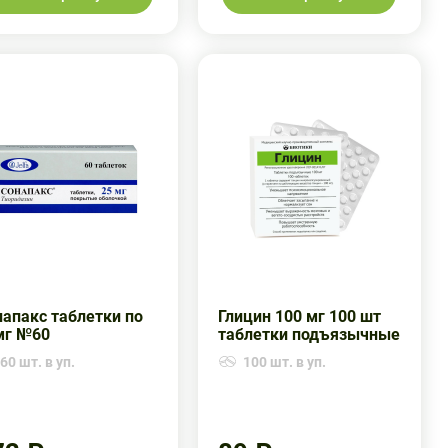
апакс таблетки по
Глицин 100 мг 100 шт
мг №60
таблетки подъязычные
60 шт. в уп.
100 шт. в уп.