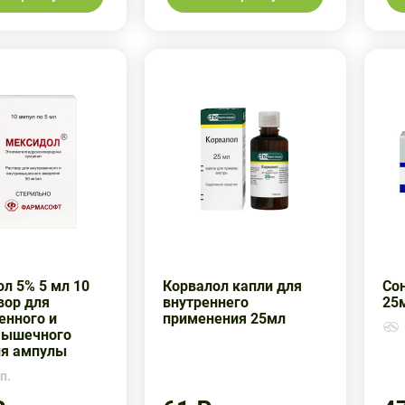
л 5% 5 мл 10
Корвалол капли для
Сон
вор для
внутреннего
25
енного и
применения 25мл
мышечного
ия ампулы
п.