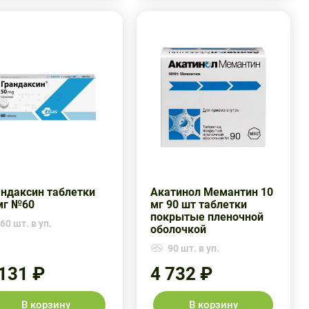
андаксин таблетки
Акатинол Мемантин 10
мг №60
мг 90 шт таблетки
покрытые пленочной
60 шт. в уп.
оболочкой
90 шт. в уп.
 131 ₽
4 732 ₽
В корзину
В корзину