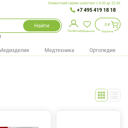
Клиентский сервис работает с 8.00 до 22.00
+7 495 419 18 18
0 ₽
Найти
Профиль
Избранное
Корзина
R
Избранное
(
0
)
Медизделия
Медтехника
Ортопедия
Войти
БАД
Медицинская техника (приборы)
Наборы
Упаковка