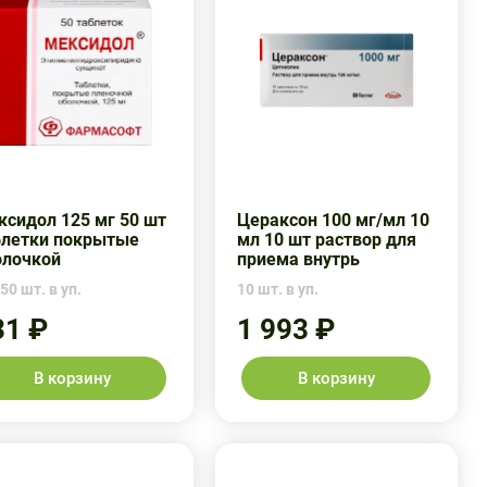
ксидол 125 мг 50 шт
Цераксон 100 мг/мл 10
блетки покрытые
мл 10 шт раствор для
олочкой
приема внутрь
50 шт. в уп.
10 шт. в уп.
31 ₽
1 993 ₽
В корзину
В корзину