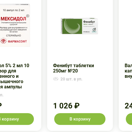
л 5% 2 мл 10
Фенибут таблетки
Ва
вор для
250мг №20
ка
енного и
вн
20 шт. в уп.
мышечного
ия ампулы
п.
₽
1 026 ₽
2
В корзину
В корзину