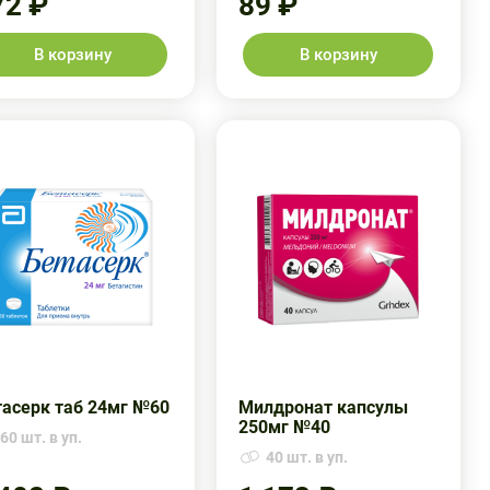
72 ₽
89 ₽
В корзину
В корзину
тасерк таб 24мг №60
Милдронат капсулы
250мг №40
60 шт. в уп.
40 шт. в уп.