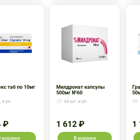
кс таб по 10мг
Милдронат капсулы
Гр
500мг №60
50
 в уп.
60 шт. в уп.
4 ₽
1 612 ₽
1
В корзину
В корзину