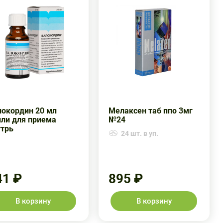
локордин 20 мл
Мелаксен таб ппо 3мг
пли для приема
№24
утрь
24 шт. в уп.
41 ₽
895 ₽
В корзину
В корзину