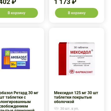
 402 ₽
1 173 ₽
В корзину
В корзину
обазол Ретард 30 мг
Мексидол 125 мг 30 шт
шт таблетки с
таблетки покрытые
олонгированным
оболочкой
свобождением
30 шт. в уп.
крытые пленочной