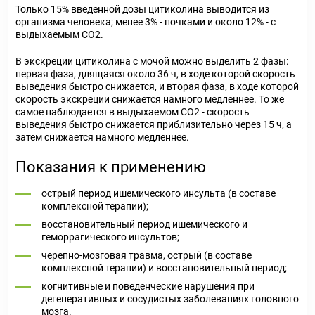
Только 15% введенной дозы цитиколина выводится из
организма человека; менее 3% - почками и около 12% - с
выдыхаемым СО
2
.
В экскреции цитиколина с мочой можно выделить 2 фазы:
первая фаза, длящаяся около 36 ч, в ходе которой скорость
выведения быстро снижается, и вторая фаза, в ходе которой
скорость экскреции снижается намного медленнее. То же
самое наблюдается в выдыхаемом СО
2
- скорость
выведения быстро снижается приблизительно через 15 ч, а
затем снижается намного медленнее.
Показания к применению
острый период ишемического инсульта (в составе
комплексной терапии);
восстановительный период ишемического и
геморрагического инсультов;
черепно-мозговая травма, острый (в составе
комплексной терапии) и восстановительный период;
когнитивные и поведенческие нарушения при
дегенеративных и сосудистых заболеваниях головного
мозга.