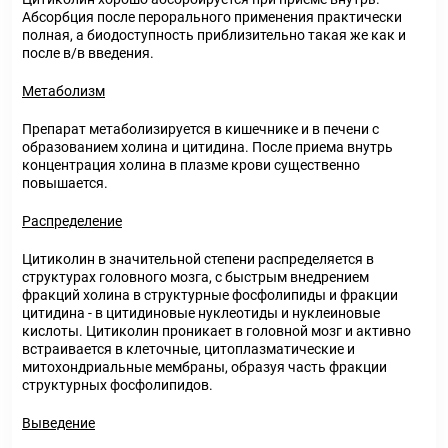
Абсорбция после перорального применения практически
полная, а биодоступность приблизительно такая же как и
после в/в введения.
Метаболизм
Препарат метаболизируется в кишечнике и в печени с
образованием холина и цитидина. После приема внутрь
концентрация холина в плазме крови существенно
повышается.
Распределение
Цитиколин в значительной степени распределяется в
структурах головного мозга, с быстрым внедрением
фракций холина в структурные фосфолипиды и фракции
цитидина - в цитидиновые нуклеотиды и нуклеиновые
кислоты. Цитиколин проникает в головной мозг и активно
встраивается в клеточные, цитоплазматические и
митохондриальные мембраны, образуя часть фракции
структурных фосфолипидов.
Выведение