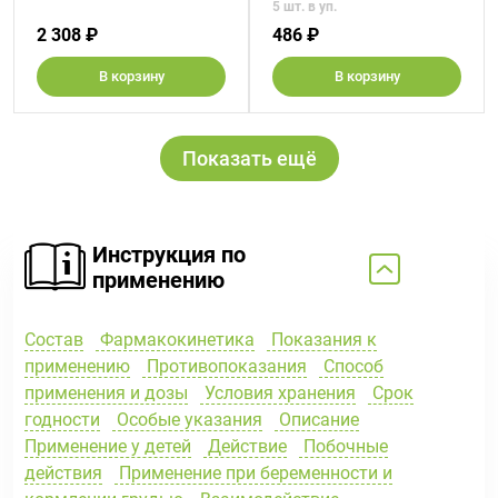
5 шт. в уп.
2 308 ₽
486 ₽
В корзину
В корзину
Показать ещё
Инструкция по
применению
Состав
Фармакокинетика
Показания к
применению
Противопоказания
Способ
применения и дозы
Условия хранения
Срок
годности
Особые указания
Описание
Применение у детей
Действие
Побочные
действия
Применение при беременности и