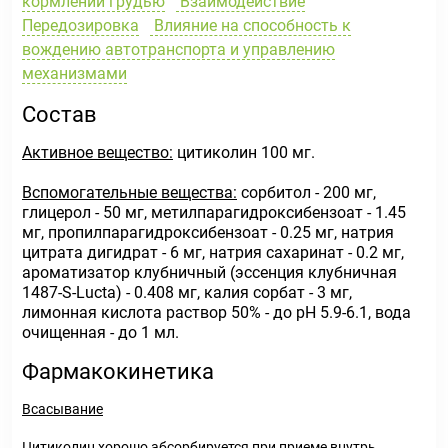
кормлении грудью
Взаимодействие
Передозировка
Влияние на способность к
вождению автотранспорта и управлению
механизмами
Состав
Активное вещество:
цитиколин 100 мг.
Вспомогательные вещества:
сорбитол - 200 мг,
глицерол - 50 мг, метилпарагидроксибензоат - 1.45
мг, пропилпарагидроксибензоат - 0.25 мг, натрия
цитрата дигидрат - 6 мг, натрия сахаринат - 0.2 мг,
ароматизатор клубничный (эссенция клубничная
1487-S-Lucta) - 0.408 мг, калия сорбат - 3 мг,
лимонная кислота раствор 50% - до pH 5.9-6.1, вода
очищенная - до 1 мл.
Фармакокинетика
Всасывание
Цитиколин хорошо абсорбируется при приеме внутрь.