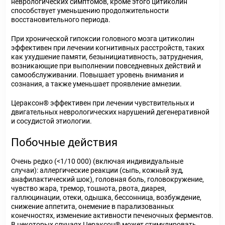
неврологических симптомов, кроме этого цитиколин
способствует уменьшению продолжительности
восстановительного периода.
При хронической гипоксии головного мозга цитиколин
эффективен при лечении когнитивных расстройств, таких
как ухудшение памяти, безынициативность, затруднения,
возникающие при выполнении повседневных действий и
самообслуживании. Повышает уровень внимания и
сознания, а также уменьшает проявление амнезии.
Цераксон
®
эффективен при лечении чувствительных и
двигательных неврологических нарушений дегенеративной
и сосудистой этиологии.
Побочные действия
Очень редко (<1/10 000) (включая индивидуальные
случаи): аллергические реакции (сыпь, кожный зуд,
анафилактический шок), головная боль, головокружение,
чувство жара, тремор, тошнота, рвота, диарея,
галлюцинации, отеки, одышка, бессонница, возбуждение,
снижение аппетита, онемение в парализованных
конечностях, изменение активности печеночных ферментов.
В некоторых случаях Цераксон
®
может стимулировать