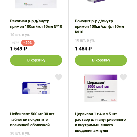
Рекогнан р-р д/внутр
Роноцит р-р д/внутр
примен 100мг/мл 10мл №10
примен 100мг/мл фл 10мл
№10
10 шт. в уп.
10 шт. в уп.
−20%
1 937 ₽
1 549 ₽
1 484 ₽
В корзину
В корзину
Нейпилепт 500 мг 30 шт
Цераксон 1 г 4 мл 5 шт
таблетки покрытые
раствор для внутривенного
пленочной оболочкой
и внутримышечного
введения ампулы
30 шт. в уп.