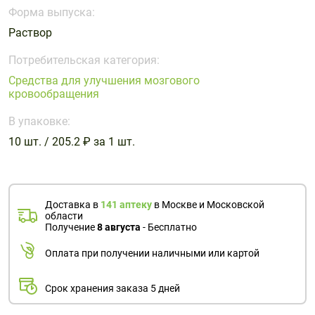
Поливитаминные
При
и гриппе
Форма выпуска:
комплексы
простуде
Противоаллергические
Противовоспалительные
Раствор
Пробиотики
Сахарный
препараты
препараты
диабет
Потребительская категория:
Противогрибковые
Противоопухолевые
Средства для улучшения мозгового
Тонизирующие
Фиточай/
препараты
препараты
кровообращения
чай
Противопаразитарные
Растительные
В упаковке:
препараты
препараты
10 шт. / 205.2 ₽ за 1 шт.
Сердечно-
Система
сосудистые
обмена
препараты
веществ
Средства
Стоматологические
Доставка в
141 аптеку
в Москве и Московской
области
от
препараты
Получение
8 августа
- Бесплатно
алкоголизма
и курения
Оплата при получении наличными или картой
Срок хранения заказа 5 дней