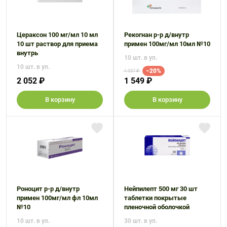
Цераксон 100 мг/мл 10 мл
Рекогнан р-р д/внутр
10 шт раствор для приема
примен 100мг/мл 10мл №10
внутрь
10 шт. в уп.
10 шт. в уп.
−20%
1 937 ₽
2 052 ₽
1 549 ₽
В корзину
В корзину
Роноцит р-р д/внутр
Нейпилепт 500 мг 30 шт
примен 100мг/мл фл 10мл
таблетки покрытые
№10
пленочной оболочкой
10 шт. в уп.
30 шт. в уп.