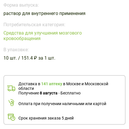
Поливитаминные
При
и гриппе
Форма выпуска:
комплексы
простуде
Противоаллергические
Противовоспалительные
раствор для внутреннего применения
Пробиотики
Сахарный
препараты
препараты
диабет
Потребительская категория:
Противогрибковые
Противоопухолевые
Средства для улучшения мозгового
Тонизирующие
Фиточай/
препараты
препараты
кровообращения
чай
Противопаразитарные
Растительные
В упаковке:
препараты
препараты
10 шт. / 151.4 ₽ за 1 шт.
Сердечно-
Система
сосудистые
обмена
препараты
веществ
Средства
Стоматологические
Доставка в
141 аптеку
в Москве и Московской
области
от
препараты
Получение
8 августа
- Бесплатно
алкоголизма
и курения
Оплата при получении наличными или картой
Срок хранения заказа 5 дней