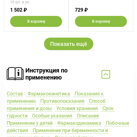
10 шт. в уп.
1 502 ₽
729 ₽
В корзину
В корзину
Показать ещё
Инструкция по
применению
Состав
Фармакокинетика
Показания к
применению
Противопоказания
Способ
применения и дозы
Условия хранения
Срок
годности
Особые указания
Описание
Применение у детей
Фармакодинамика
Побочные
действия
Применение при беременности и