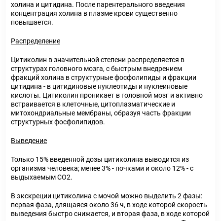
холина и цитидина. После парентерального введения
концентрация холина в плазме крови существенно
повышается.
Распределение
Цитиколин в значительной степени распределяется в
структурах головного мозга, с быстрым внедрением
фракций холина в структурные фосфолипиды и фракции
цитидина - в цитидиновые нуклеотиды и нуклеиновые
кислоты. Цитиколин проникает в головной мозг и активно
встраивается в клеточные, цитоплазматические и
митохондриальные мембраны, образуя часть фракции
структурных фосфолипидов.
Выведение
Только 15% введенной дозы цитиколина выводится из
организма человека; менее 3% - почками и около 12% - с
выдыхаемым СО2.
В экскреции цитиколина с мочой можно выделить 2 фазы:
первая фаза, длящаяся около 36 ч, в ходе которой скорость
выведения быстро снижается, и вторая фаза, в ходе которой