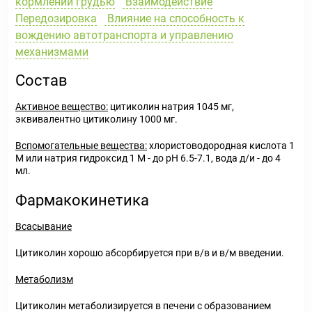
кормлении грудью
Взаимодействие
Передозировка
Влияние на способность к
вождению автотранспорта и управлению
механизмами
Состав
Активное вещество:
цитиколин натрия 1045 мг,
эквивалентно цитиколину 1000 мг.
Вспомогательные вещества:
хлористоводородная кислота 1
М или натрия гидроксид 1 М - до pH 6.5-7.1, вода д/и - до 4
мл.
Фармакокинетика
Всасывание
Цитиколин хорошо абсорбируется при в/в и в/м введении.
Метаболизм
Цитиколин метаболизируется в печени с образованием