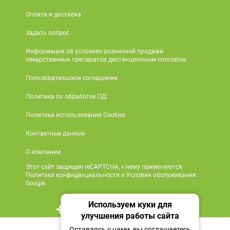
Оплата и доставка
Задать вопрос
Информация об условиях розничной продажи
лекарственных препаратов дистанционным способом
Пользовательское соглашение
Политика по обработке ПД
Политика использования Cookies
Контактные данные
О компании
Этот сайт защищен reCAPTCHA, к нему применяются
Политика конфиденциальности и Условия обслуживания
Google.
Используем куки для
+7 495 419 18 18
улучшения работы сайта
512 ₽
Мы в социальных сетях
Оставаясь с нами, вы соглашаетесь