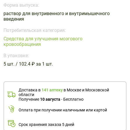
Поливитаминные
При
и гриппе
Форма выпуска:
комплексы
простуде
Противоаллергические
Противовоспалительные
раствор для внутривенного и внутримышечного
Пробиотики
Сахарный
введения
препараты
препараты
диабет
Противогрибковые
Противоопухолевые
Потребительская категория:
Тонизирующие
Фиточай/
препараты
препараты
Средства для улучшения мозгового
чай
кровообращения
Противопаразитарные
Растительные
препараты
препараты
В упаковке:
Сердечно-
Система
5 шт. / 102.4 ₽ за 1 шт.
сосудистые
обмена
препараты
веществ
Средства
Стоматологические
Доставка в
141 аптеку
в Москве и Московской
от
препараты
области
алкоголизма
Получение
10 августа
- Бесплатно
и курения
Оплата при получении наличными или картой
Срок хранения заказа 5 дней