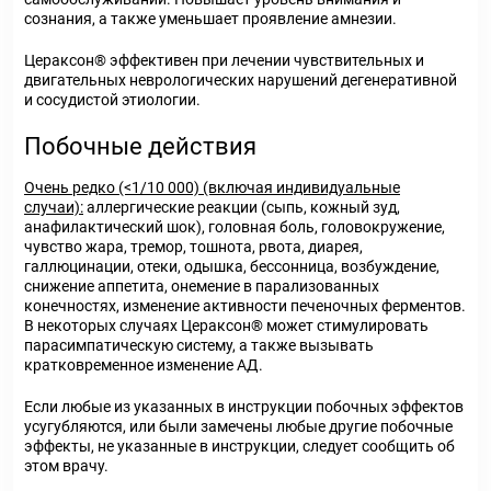
сознания, а также уменьшает проявление амнезии.
Цераксон® эффективен при лечении чувствительных и
двигательных неврологических нарушений дегенеративной
и сосудистой этиологии.
Побочные действия
Очень редко (<1/10 000) (включая индивидуальные
случаи):
аллергические реакции (сыпь, кожный зуд,
анафилактический шок), головная боль, головокружение,
чувство жара, тремор, тошнота, рвота, диарея,
галлюцинации, отеки, одышка, бессонница, возбуждение,
снижение аппетита, онемение в парализованных
конечностях, изменение активности печеночных ферментов.
В некоторых случаях Цераксон® может стимулировать
парасимпатическую систему, а также вызывать
кратковременное изменение АД.
Если любые из указанных в инструкции побочных эффектов
усугубляются, или были замечены любые другие побочные
эффекты, не указанные в инструкции, следует сообщить об
этом врачу.