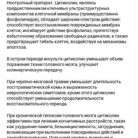
Ноотропный препарат. Цитиколин, являясь
предшественником ключевых ультраструктурных
компонентов клеточной мембраны (преимущественно
фосфолипидов), обладает широким спектром действия:
способствует восстановлению поврежденных мембран
клеток, ингибирует действие фосфолипаз, препятствуя
избыточному образованию свободных радикалов, а также
предотвращает гибель клеток, воздействуя на механизмы
апоптоза.
В остром периоде инсульта цитиколин уменьшает объем
поражения ткани головного мозга, улучшает
холинергическую передачу.
При черепно-мозговой травме уменьшает длительность
посттравматической комы и выраженность
неврологических симптомов, кроме этого цитиколин
способствует уменьшению продолжительности
восстановительного периода.
При хронической гипоксии головного мозга цитиколин
эффективен при лечении когнитивных расстройств, таких
как ухудшение памяти, безынициативность, затруднения,
возникающие при выполнении повседневных действий и
самообслуживании. Повышает уровень внимания и