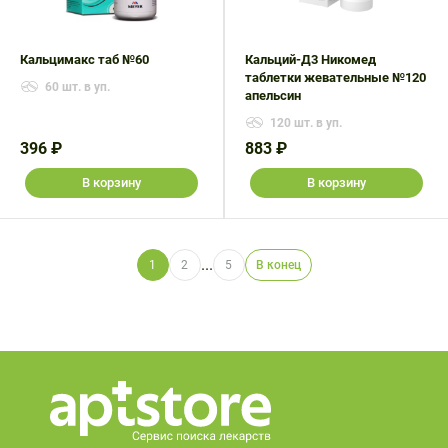
Кальцимакс таб №60
Кальций-Д3 Никомед
таблетки жевательные №120
60 шт. в уп.
апельсин
120 шт. в уп.
396 ₽
883 ₽
В корзину
В корзину
...
1
2
5
В конец