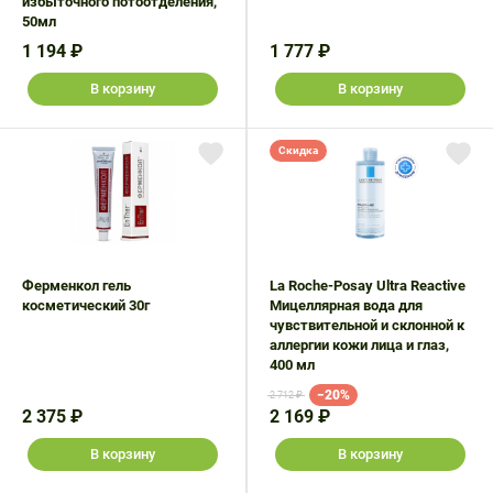
избыточного потоотделения,
50мл
1 194 ₽
1 777 ₽
В корзину
В корзину
Скидка
Ферменкол гель
La Roche-Posay Ultra Reactive
косметический 30г
Мицеллярная вода для
чувствительной и склонной к
аллергии кожи лица и глаз,
400 мл
−20%
2 712 ₽
2 375 ₽
2 169 ₽
В корзину
В корзину