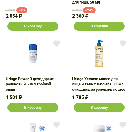
для лица, 50 мл
−8%
−24%
2 224 ₽
3 146 ₽
2 034 ₽
2 360 ₽
В корзину
В корзину
Uriage Power 3 дезодорант
Uriage Xemose масло для
роликовый 50мл тройной
лица и тела фл-помпа 500мл
силы
очищающее успокаивающее
1 501 ₽
1 785 ₽
В корзину
В корзину