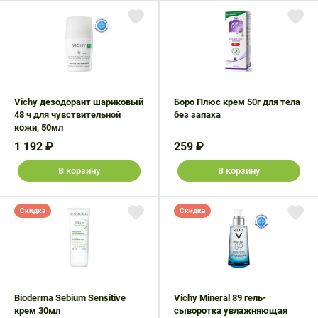
Vichy дезодорант шариковый
Боро Плюс крем 50г для тела
48 ч для чувствительной
без запаха
кожи, 50мл
1 192 ₽
259 ₽
В корзину
В корзину
Скидка
Скидка
Bioderma Sebium Sensitive
Vichy Mineral 89 гель-
крем 30мл
сыворотка увлажняющая