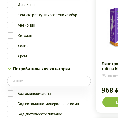
Инозитол
Глобал Хэлфкеар ООО
ТЕТРАЛАБ
Концентрат сушеного топинамбур...
Диод Московский Завод Экопитан...
ТУРБОСЛИМ
Метионин
Квадрат-С ООО
ФИТОМУЦИЛ
Хитозан
Квайссер
ЧАЙ ПОХУДЕЙ
Холин
КурортМедСервис
ЭВАЛАР
Хром
Натурфарм
Липотр
Хрома пиколинат
таб по 
Потребительская категория
Плантико ООО
60 шт.
Целлюлоза микрокристаллическая
РеалКапс
968 
Урбан Формула
Бад аминокислоты
Цэрера ТД ООО
Бад витаминно-минеральные комп...
Эвалар
Бад диетическое питание