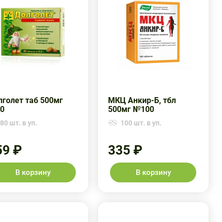
лголет таб 500мг
МКЦ Анкир-Б, тбл
0
500мг №100
80 шт. в уп.
100 шт. в уп.
59 ₽
335 ₽
В корзину
В корзину