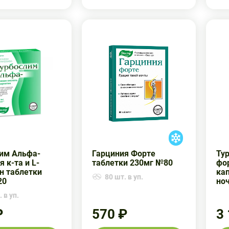
им Альфа-
Гарциния Форте
Ту
 к-та и L-
таблетки 230мг №80
фо
н таблетки
кап
80 шт. в уп.
20
ноч
 в уп.
₽
570 ₽
3