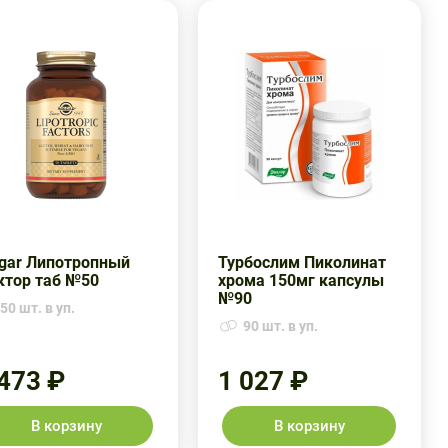
lgar Липотропный
Турбослим Пиколинат
ктор таб №50
хрома 150мг капсулы
№90
50 шт. в уп.
90 шт. в уп.
 473 ₽
1 027 ₽
В корзину
В корзину