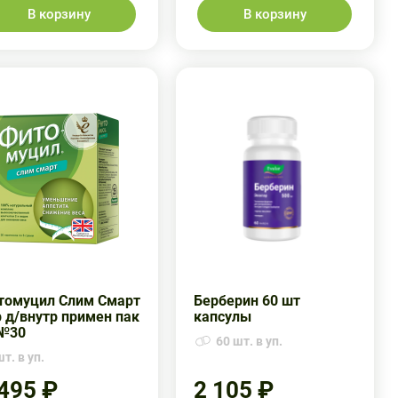
В корзину
В корзину
томуцил Слим Смарт
Берберин 60 шт
 д/внутр примен пак
капсулы
 №30
60 шт. в уп.
т. в уп.
 495 ₽
2 105 ₽