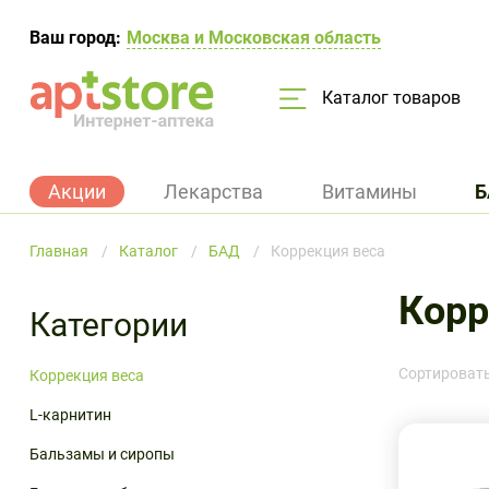
Москва и Московская область
Ваш город:
Каталог товаров
Акции
Лекарства
Витамины
Б
Искать везде
Главная
Каталог
БАД
Коррекция веса
Лекарственные препараты
Корр
Категории
Гигиена и косметика
Акушерство и гинекология
Витамины А и E
L-карнитин
Женская гигиена
Аптечки
Глюкометры
Беременным и кормящим мамам
Бандажи
Диетические продукты
Вспомогательные средства
Витамин С
Гематоген и батончики
Масла эфирные, косметические
Изделия из резины
Облучатели
Детская гигиена и уход
Компрессионный трикотаж
Мама и малыш
Сортировать
Коррекция веса
Гормональные заболевания
Витаминные комплексы
Для женщин
Мужская гигиена
Лечебная одежда
Пульсоксиметры
Подгузники и пеленки
Массажеры и коврики
Диета, спорт, питание
L-карнитин
Дыхательная система
Витамины с железом
Для кожи, волос, ногтей
Средства для ежедневной гигиены
Массаж и релаксация
Тонометры
Средства реабилитации
Бальзамы и сиропы
Кровь и кровообращение
Витамины с магнием
Для мужчин
Уход за волосами
Перевязочные материалы