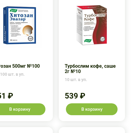
тозан 500мг №100
Турбослим кофе, саше
2г №10
100 шт. в уп.
10 шт. в уп.
51 ₽
539 ₽
В корзину
В корзину