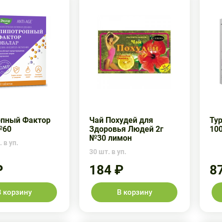
опный Фактор
Чай Похудей для
Ту
№60
Здоровья Людей 2г
10
№30 лимон
 в уп.
30 шт. в уп.
₽
184 ₽
8
В корзину
В корзину