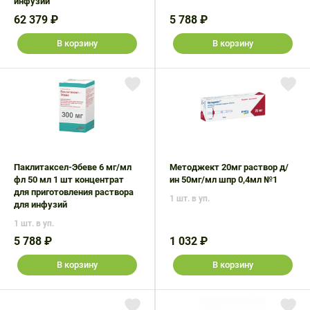
инфузий
62 379 ₽
5 788 ₽
В корзину
В корзину
Паклитаксел-Эбеве 6 мг/мл
Методжект 20мг раствор д/
фл 50 мл 1 шт концентрат
ин 50мг/мл шпр 0,4мл №1
для приготовления раствора
1 шт. в уп.
для инфузий
1 шт. в уп.
5 788 ₽
1 032 ₽
В корзину
В корзину