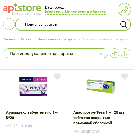
Ваш город:
Москва и Московская область
Главная
Каталог
Лекарственные препараты
Противоопухолевые препараты
Противоопухолевые препараты
Витамины
L-карнитин
Беременным
Витамин B
Бальзамы
Все для
А и E
и
и сиропы
кормления
Акушерство
Женская
Глюкометры
Бандажи
Диетические
Антибактериальные
Косметические
Ингаляторы
Бинты
Пищевые
кормящим
детей
Витамин С
Гематоген
Витамин D
Для глаз
и
гигиена
продукты
средства
средства
(небулайзеры)
эластичные
продукты
мамам
и
Аптечки
Беруши
гинекология
Витаминные
Витаминные
Масла
Облучатели
Компрессионный
Массаж и
Пикфлуометры
Корсеты и
батончики
Детская
Детское
комплексы
Изделия из
препараты
Кислородные
Вспомогательные
эфирные,
трикотаж
Гомеопатические
расслабление
корректоры
гигиена и
питание
Пульсоксиметры
Термометры
Для
резины
Для
баллоны
средства
косметические
препараты
осанки
Аримидекс таблетки ппо 1мг
Анастрозол-Тева 1 мг 28 шт
Витамины
Витамины
уход
женщин
иммунитета
№28
Тонометры
таблетки покрытые
с железом
Лечебная
с кальцием
Линзы
Гормональные
Мужская
Массажеры
Дерматологические
Мыло и
Ортезы
пленочной оболочкой
Подгузники
28 шт. в уп.
Для кожи,
одежда
Для
заболевания
гигиена
и коврики
препараты
средства
Витамины
Витамины
и пеленки
28 шт. в уп.