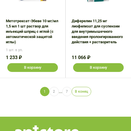
Метотрексат-Эбеве 10 мг/мл
Диферелин 11,25 мг
1,5 мл 1 шт раствор для
лиофилизат для суспензии
инъекций шприц с иглой (с
для внутримышечного
автоматической защитой
введения пролонгированного
иглы)
действия + растворитель
1 шт. в уп.
1 233 ₽
11 066 ₽
В корзину
В корзину
...
1
2
7
В конец