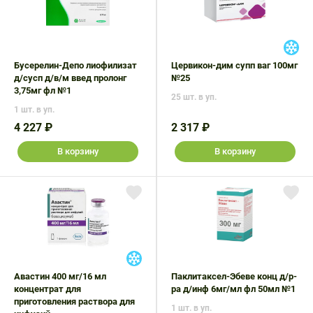
Поливитаминные
При
и гриппе
комплексы
простуде
Противоаллергические
Противовоспалительные
Пробиотики
Сахарный
препараты
препараты
диабет
Бусерелин-Депо лиофилизат
Цервикон-дим супп ваг 100мг
Противогрибковые
Противоопухолевые
д/сусп д/в/м введ пролонг
№25
Тонизирующие
Фиточай/
препараты
препараты
3,75мг фл №1
чай
25 шт. в уп.
Противопаразитарные
Растительные
1 шт. в уп.
препараты
препараты
4 227 ₽
2 317 ₽
Сердечно-
Система
В корзину
В корзину
сосудистые
обмена
препараты
веществ
Средства
Стоматологические
от
препараты
алкоголизма
и курения
Авастин 400 мг/16 мл
Паклитаксел-Эбеве конц д/р-
концентрат для
ра д/инф 6мг/мл фл 50мл №1
приготовления раствора для
1 шт. в уп.