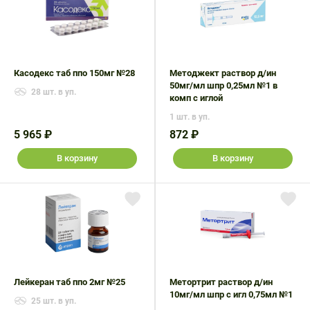
Касодекс таб ппо 150мг №28
Методжект раствор д/ин
50мг/мл шпр 0,25мл №1 в
28 шт. в уп.
комп с иглой
1 шт. в уп.
5 965 ₽
872 ₽
В корзину
В корзину
Лейкеран таб ппо 2мг №25
Метортрит раствор д/ин
10мг/мл шпр с игл 0,75мл №1
25 шт. в уп.