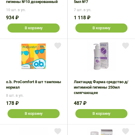
гигиены №10 дозированный
5мл №7
10 шт. в уп.
7 шт. в уп.
934 ₽
1 118 ₽
В корзину
В корзину
o.b. ProComfort 8 шт тампоны
Лактацид Фарма средство д/
нормал
интимной гигиены 250мл
смягчающее
8 шт. в уп.
178 ₽
487 ₽
В корзину
В корзину