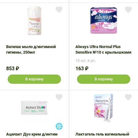
Вагилак мыло д/интимной
Always Ultra Normal Plus
гигиены, 250мл
Sensitive №10 с крылышками
10 шт. в уп.
853 ₽
163 ₽
В корзину
В корзину
Ацилакт Дуо крем д/интим
Лактагель гель вагинальный