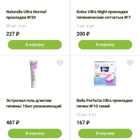
Naturella Ultra Normal
Kotex Ultra Night прокладки
прокладки №20
гигиенические сетчатые №7
20 шт. в уп.
7 шт. в уп.
227 ₽
200 ₽
В корзину
В корзину
Эстрогиал гель д/интим
Bella Perfecta Ultra прокладки
гигиены 15мл увлажняющий
гигиен №10 синий
10 шт. в уп.
487 ₽
167 ₽
В корзину
В корзину