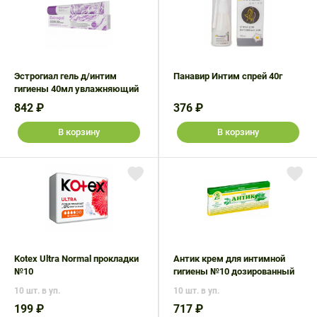
Эстрогиал гель д/интим
Панавир Интим спрей 40г
гигиены 40мл увлажняющий
842 ₽
376 ₽
В корзину
В корзину
Kotex Ultra Normal прокладки
Антик крем для интимной
№10
гигиены №10 дозированный
10 шт. в уп.
10 шт. в уп.
199 ₽
717 ₽