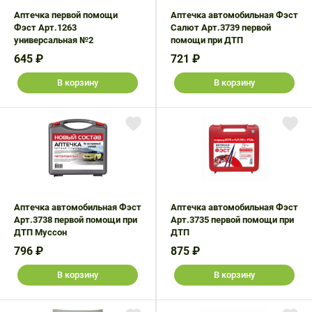
Поливитаминные
При
и гриппе
Аптечка первой помощи
Аптечка автомобильная Фэст
комплексы
простуде
Фэст Арт.1263
Салют Арт.3739 первой
Противоаллергические
Противовоспалительные
универсальная №2
помощи при ДТП
Пробиотики
Сахарный
препараты
препараты
диабет
645 ₽
721 ₽
Противогрибковые
Противоопухолевые
Тонизирующие
Фиточай/
В корзину
В корзину
препараты
препараты
чай
Противопаразитарные
Растительные
препараты
препараты
Сердечно-
Система
сосудистые
обмена
препараты
веществ
Средства
Стоматологические
Аптечка автомобильная Фэст
Аптечка автомобильная Фэст
от
препараты
Арт.3738 первой помощи при
Арт.3735 первой помощи при
ДТП Муссон
алкоголизма
ДТП
и курения
796 ₽
875 ₽
В корзину
В корзину