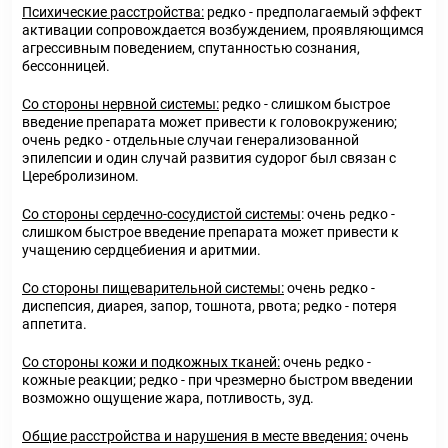
Психические расстройства:
редко - предполагаемый эффект
активации сопровождается возбуждением, проявляющимся
агрессивным поведением, спутанностью сознания,
бессонницей.
Со стороны нервной системы:
редко - слишком быстрое
введение препарата может привести к головокружению;
очень редко - отдельные случаи генерализованной
эпилепсии и один случай развития судорог был связан с
Церебролизином.
Со стороны сердечно-сосудистой системы
: очень редко -
слишком быстрое введение препарата может привести к
учащению сердцебиения и аритмии.
Со стороны пищеварительной системы:
очень редко -
диспепсия, диарея, запор, тошнота, рвота; редко - потеря
аппетита.
Со стороны кожи и подкожных тканей:
очень редко -
кожные реакции; редко - при чрезмерно быстром введении
возможно ощущение жара, потливость, зуд.
Общие расстройства и нарушения в месте введения:
очень