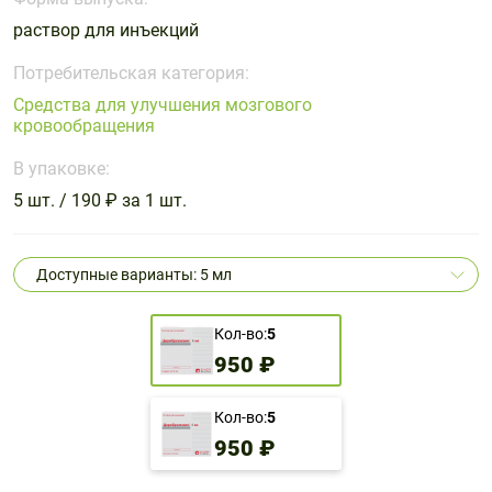
Поливитаминные
При
и гриппе
раствор для инъекций
комплексы
простуде
Противоаллергические
Противовоспалительные
Пробиотики
Сахарный
препараты
препараты
Потребительская категория:
диабет
Средства для улучшения мозгового
Противогрибковые
Противоопухолевые
кровообращения
Тонизирующие
Фиточай/
препараты
препараты
чай
В упаковке:
Противопаразитарные
Растительные
препараты
препараты
5 шт. / 190 ₽ за 1 шт.
Сердечно-
Система
сосудистые
обмена
Доступные варианты: 5 мл
препараты
веществ
Средства
Стоматологические
Кол-во:
5
от
препараты
950 ₽
алкоголизма
и курения
Кол-во:
5
950 ₽