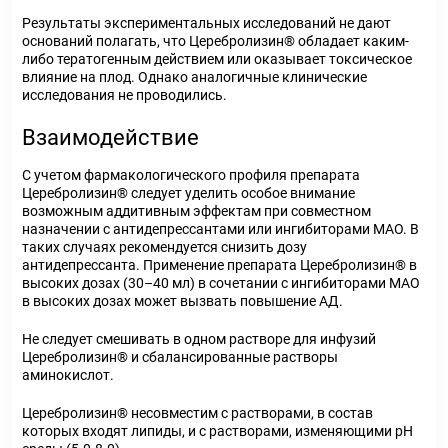
Результаты экспериментальных исследований не дают
оснований полагать, что Церебролизин® обладает каким-
либо тератогенным действием или оказывает токсическое
влияние на плод. Однако аналогичные клинические
исследования не проводились.
Взаимодействие
С учетом фармакологического профиля препарата
Церебролизин® следует уделить особое внимание
возможным аддитивным эффектам при совместном
назначении с антидепрессантами или ингибиторами МАО. В
таких случаях рекомендуется снизить дозу
антидепрессанта. Применение препарата Церебролизин® в
высоких дозах (30–40 мл) в сочетании с ингибиторами МАО
в высоких дозах может вызвать повышение АД.
Не следует смешивать в одном растворе для инфузий
Церебролизин® и сбалансированные растворы
аминокислот.
Церебролизин® несовместим с растворами, в состав
которых входят липиды, и с растворами, изменяющими рН