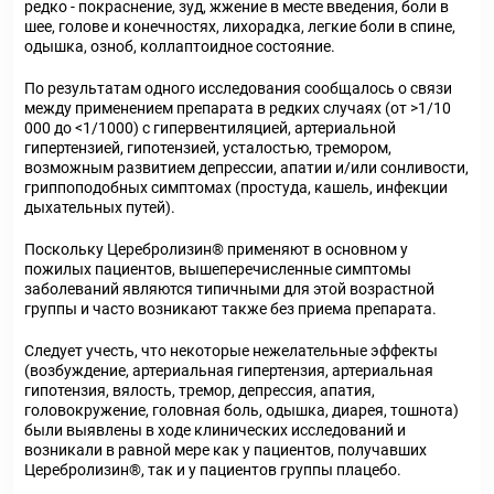
редко - покраснение, зуд, жжение в месте введения, боли в
шее, голове и конечностях, лихорадка, легкие боли в спине,
одышка, озноб, коллаптоидное состояние.
По результатам одного исследования сообщалось о связи
между применением препарата в редких случаях (от >1/10
000 до <1/1000) с гипервентиляцией, артериальной
гипертензией, гипотензией, усталостью, тремором,
возможным развитием депрессии, апатии и/или сонливости,
гриппоподобных симптомах (простуда, кашель, инфекции
дыхательных путей).
Поскольку Церебролизин® применяют в основном у
пожилых пациентов, вышеперечисленные симптомы
заболеваний являются типичными для этой возрастной
группы и часто возникают также без приема препарата.
Следует учесть, что некоторые нежелательные эффекты
(возбуждение, артериальная гипертензия, артериальная
гипотензия, вялость, тремор, депрессия, апатия,
головокружение, головная боль, одышка, диарея, тошнота)
были выявлены в ходе клинических исследований и
возникали в равной мере как у пациентов, получавших
Церебролизин®, так и у пациентов группы плацебо.