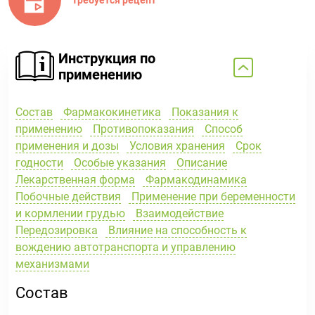
Инструкция по
применению
Состав
Фармакокинетика
Показания к
применению
Противопоказания
Способ
применения и дозы
Условия хранения
Срок
годности
Особые указания
Описание
Лекарственная форма
Фармакодинамика
Побочные действия
Применение при беременности
и кормлении грудью
Взаимодействие
Передозировка
Влияние на способность к
вождению автотранспорта и управлению
механизмами
Состав