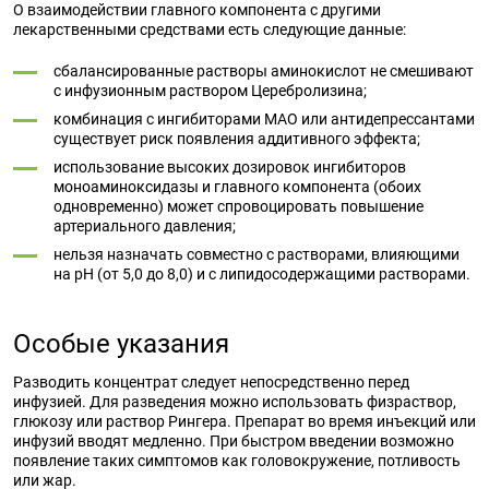
О взаимодействии главного компонента с другими
лекарственными средствами есть следующие данные:
сбалансированные растворы аминокислот не смешивают
с инфузионным раствором Церебролизина;
комбинация с ингибиторами МАО или антидепрессантами
существует риск появления аддитивного эффекта;
использование высоких дозировок ингибиторов
моноаминоксидазы и главного компонента (обоих
одновременно) может спровоцировать повышение
артериального давления;
нельзя назначать совместно с растворами, влияющими
на рН (от 5,0 до 8,0) и с липидосодержащими растворами.
Особые указания
Разводить концентрат следует непосредственно перед
инфузией. Для разведения можно использовать физраствор,
глюкозу или раствор Рингера. Препарат во время инъекций или
инфузий вводят медленно. При быстром введении возможно
появление таких симптомов как головокружение, потливость
или жар.