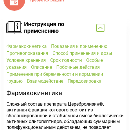
Инструкция по
применению
Фармакокинетика
Показания к применению
Противопоказания
Способ применения и дозы
Условия хранения
Срок годности
Особые
указания
Описание
Побочные действия
Применение при беременности и кормлении
грудью
Взаимодействие
Передозировка
Фармакокинетика
Сложный состав препарата Церебролизин
®
,
активная фракция которого состоит из
сбалансированной и стабильной смеси биологически
активных олигопептидов, обладающих суммарным
полифункциональным действием, не позволяет