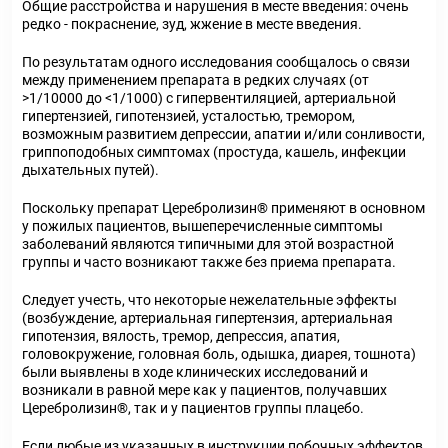
Общие расстройства и нарушения в месте введения: очень
редко - покраснение, зуд, жжение в месте введения.
По результатам одного исследования сообщалось о связи
между применением препарата в редких случаях (от
>1/10000 до <1/1000) с гипервентиляцией, артериальной
гипертензией, гипотензией, усталостью, тремором,
возможным развитием депрессии, апатии и/или сонливости,
гриппоподобных симптомах (простуда, кашель, инфекции
дыхательных путей).
Поскольку препарат Церебролизин
®
применяют в основном
у пожилых пациентов, вышеперечисленные симптомы
заболеваний являются типичными для этой возрастной
группы и часто возникают также без приема препарата.
Следует учесть, что некоторые нежелательные эффекты
(возбуждение, артериальная гипертензия, артериальная
гипотензия, вялость, тремор, депрессия, апатия,
головокружение, головная боль, одышка, диарея, тошнота)
были выявлены в ходе клинических исследований и
возникали в равной мере как у пациентов, получавших
Церебролизин
®
, так и у пациентов группы плацебо.
Если любые из указанных в инструкции побочных эффектов