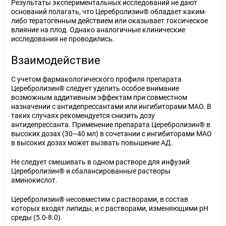
Результаты экспериментальных исследований не дают
оснований полагать, что Церебролизин
®
обладает каким-
либо тератогенным действием или оказывает токсическое
влияние на плод. Однако аналогичные клинические
исследования не проводились.
Взаимодействие
С учетом фармакологического профиля препарата
Церебролизин
®
следует уделить особое внимание
возможным аддитивным эффектам при совместном
назначении с антидепрессантами или ингибиторами МАО. В
таких случаях рекомендуется снизить дозу
антидепрессанта. Применение препарата Церебролизин
®
в
высоких дозах (30–40 мл) в сочетании с ингибиторами МАО
в высоких дозах может вызвать повышение АД.
Не следует смешивать в одном растворе для инфузий
Церебролизин
®
и сбалансированные растворы
аминокислот.
Церебролизин
®
несовместим с растворами, в состав
которых входят липиды, и с растворами, изменяющими рН
среды (5.0-8.0).