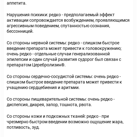
аппетита.
Нарушения психики: редко - предполагаемый эффект
активации сопровождается возбуждением, проявляющимся
агрессивным поведением, спутанностью сознания,
бессонницей.
Со стороны нервной системы: редко - слишком быстрое
введение препарата может привести к головокружению;
очень редко - отдельные случаи генерализованной
эпилепсии и один случай развития судорог был связан с
препаратом Церебролизин
®
.
Со стороны сердечно-сосудистой системы: очень редко -
слишком быстрое введение препарата может привести к
учащению сердцебиения и аритмии.
Со стороны пищеварительной системы: очень редко -
диспепсия, диарея, запор, тошнота, рвота.
Со стороны кожи и подкожных тканей: редко - при
чрезмерно быстром введении возможно ощущение жара,
потливость, зуд.