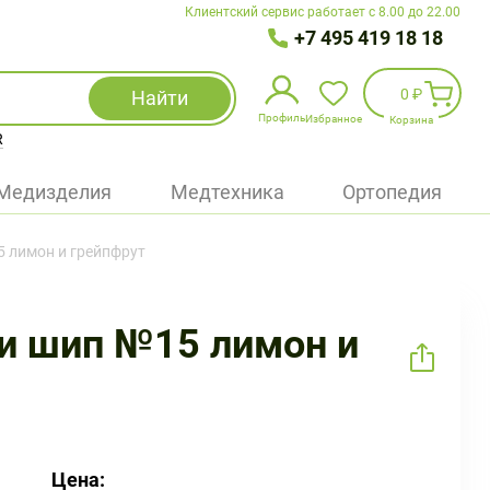
Клиентский сервис работает с 8.00 до 22.00
+7 495 419 18 18
0 ₽
Найти
Профиль
Избранное
Корзина
R
Избранное
(
0
)
Медизделия
Медтехника
Ортопедия
Войти
 лимон и грейпфрут
БАД
Медицинская техника (приборы)
и шип №15 лимон и
Наборы
Упаковка
Цена: