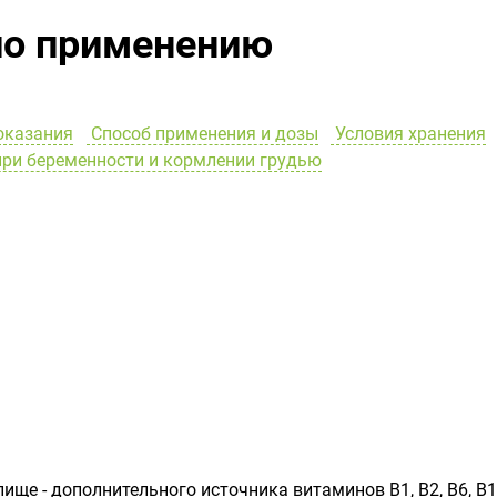
по применению
оказания
Способ применения и дозы
Условия хранения
ри беременности и кормлении грудью
ище - дополнительного источника витаминов В1, В2, В6, В1