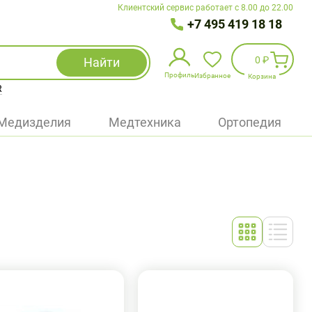
Клиентский сервис работает с 8.00 до 22.00
+7 495 419 18 18
0 ₽
Найти
Профиль
Избранное
Корзина
R
Избранное
(
0
)
Медизделия
Медтехника
Ортопедия
Войти
БАД
Медицинская техника (приборы)
Наборы
Упаковка