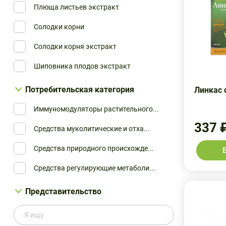
Плюща листьев экстракт
Ивановская Фармацевтическая Фа...
Солодки корни
Мелиген ЗАО
Солодки корня экстракт
Самарамедпром
Шиповника плодов экстракт
Самарамедпром ОАО
Флора Кавказа ОАО
Потребительская категория
Линкас 
Иммуномодуляторы растительного...
337 
Средства муколитические и отха...
Средства природного происхожде...
Средства регулирующие метаболи...
Представительство