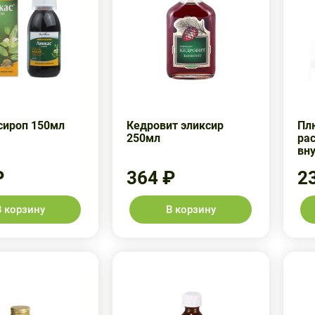
сироп 150мл
Кедровит эликсир
Пл
250мл
ра
вн
₽
364 ₽
2
В корзину
В корзину