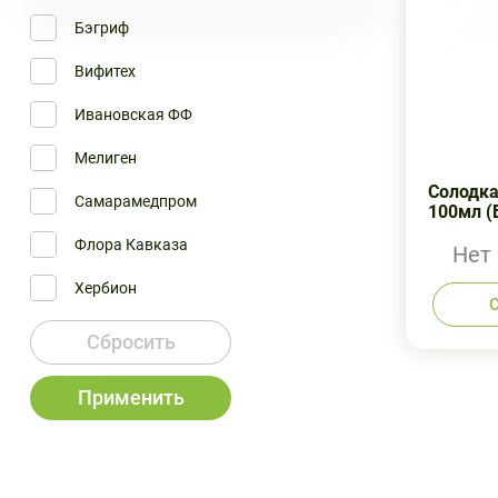
Бэгриф
Вифитех
Ивановская ФФ
Мелиген
Солодка
Самарамедпром
100мл (
Флора Кавказа
Нет
Хербион
Сбросить
Применить