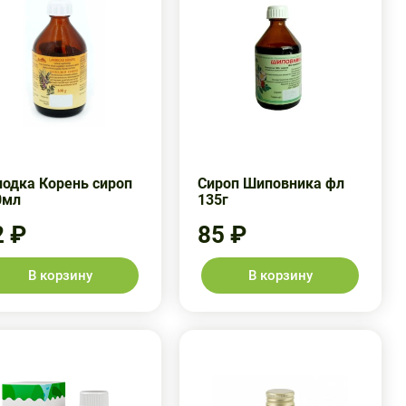
лодка Корень сироп
Сироп Шиповника фл
0мл
135г
2 ₽
85 ₽
В корзину
В корзину