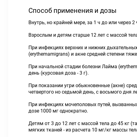
Способ применения и дозы
Внутрь, но крайней мере, за 1 ч до или через 2 
Взрослым и детям старше 12 лет с массой тела
При инфекциях верхних и нижних дыхательных 
(
erythema
migrans
)
и акне средней степени тяже
При начальной стадии болезни Лайма
(
erythe
день (курсовая доза - 3 г).
При показании угри обыкновенные (акне) сред
четвертого но седьмой день, с восьмого дня ле
При инфекциях мочеполовых путей, вызванны
дозе 1000 мг однократно.
Детям от 3 до 12 лет с массой тела до 45 кг (
мягких тканей - из расчета 10 мг/кг массы те