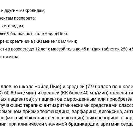
 и другим макролидам;
нентам препарата;
, кетолидам;
лее 9 баллов по шкале Чайлд-Пью;
ренс креатинина (КК) менее 40 мл/мин;
е­ти в возрасте до 12 лет с массой тела до 45 кг (для таблеток 250 и 
го­тамина.
аллов но шкале Чайлд-Пью) и средней (7-9 баллов по шкал
) 60-89 мл/мин) и средней (КК более 40 мл/мин) степени т
ых пациентов): у пациентов с врожденным или приобретён
учающих терапию антиаритмическими средствами классов I
ременном приеме терфенадина, варфари­на, дигоксина, ант
в (моксифлоксацин, левофлоксацин), циклоспорина: с нару
мии, при клинически значимой бради­кардии, аритмии сердц