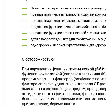
Повышенная чувствительность к азитромицину
повышенная чувствительность к другим компо
повышенная чувствительность к эритромицину
нарушение функции печени тяжелой степени: бо
нарушение функции почек тяжелой степени: кли
дети в возрасте до 3 лет (для таблеток 125 мг), д
одновре­менный прием эрготамина и дигидроэр
С осторожностью:
При нарушениях функции печени легкой (5-6 б
функции ночек легкой (клиренс креатинина (КК
проаритмогенных факторов (особенно у пожил
факторами риска удлинения интервала QT (пол
амиодарон и соталол), цизапридом, при одно­в
антидепрессантов (циталопрам), фторхинолоно
бенно в случае гипокалиемии или гипомаг­ние
при миастении; беременности.