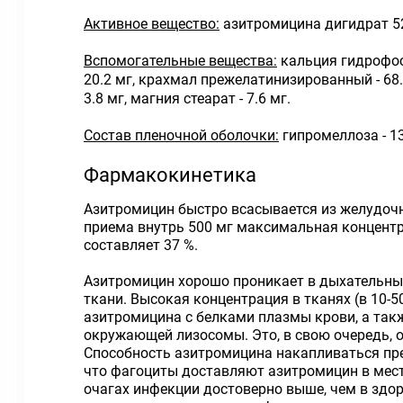
Активное вещество:
азитромицина дигидрат 52
Вспомогательные вещества:
кальция гидрофосф
20.2 мг, крахмал прежелатинизированный - 68.
3.8 мг, магния стеарат - 7.6 мг.
Состав пленочной оболочки:
гипромеллоза - 13.
Фармакокинетика
Азитромицин быстро всасывается из желудочн
приема внутрь 500 мг максимальная концентрац
составляет 37 %.
Азитромицин хорошо проникает в дыхательные 
ткани. Высокая концентрация в тканях (в 10-
азитромицина с белками плазмы крови, а такж
окружающей лизосомы. Это, в свою очередь, 
Способность азитромицина накапливаться пре
что фагоциты доставляют азитромицин в мест
очагах инфекции достоверно выше, чем в здор