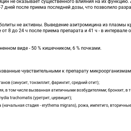
цин не оказывает существенного влияния на их функцию.
-7 дней после приема последней дозы, что позволило разр
болиты не активны. Выведение азитромицина из плазмы кро
от 8 до 24 ч после приема препарата и 41 ч - в интервале 
ненном виде - 50 % кишечником, 6 % почками.
званные чувствительными к препарату микроорганизмами,
нов (синусит, тонзиллит, фарингит, средний отит);
, в том числе вызванная атипичными возбудителями; бронхит, в т
ia trachomatis (уретрит, цервицит);
 (начальная стадия - erythema migrans), рожа, импетиго, вторичны