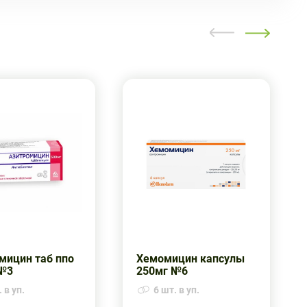
мицин таб ппо
Хемомицин капсулы
№3
250мг №6
 в уп.
6 шт. в уп.