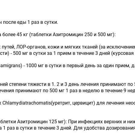
ч после еды 1 раз в сутки.
 более 45 кг (таблетки Азитромицин 250 и 500 мг):
путей, ЛОР-органов, кожи и мягких тканей (за исключени
сти) -
500 мг в сутки за 1 прием в течение 3 дней (курсовая д
ma
migrans
)
-
1000 мг в сутки в первый день за один прием, д
ней степени тяжести
в 1. 2 и 3 день лечения принимают по 
чения принимают по 500 мг 1 раз в неделю в течение 9 неде
х
Chlamydia
trachomatis
(уретрит, цервицит)
для лечения нео
таблетки Азитромицин 125 мг):
При инфекциях верхних и ниж
ла 1 раз в сутки в течение 3 дней. Для удобства дозирован