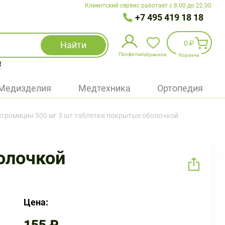
Клиентский сервис работает с 8.00 до 22.00
+7 495 419 18 18
0 ₽
Найти
Профиль
Избранное
Корзина
R
Избранное
(
0
)
Медизделия
Медтехника
Ортопедия
Войти
итромицин 500 мг 3 шт таблетки покрытые оболочкой
БАД
Медицинская техника (приборы)
олочкой
Наборы
Упаковка
Цена: