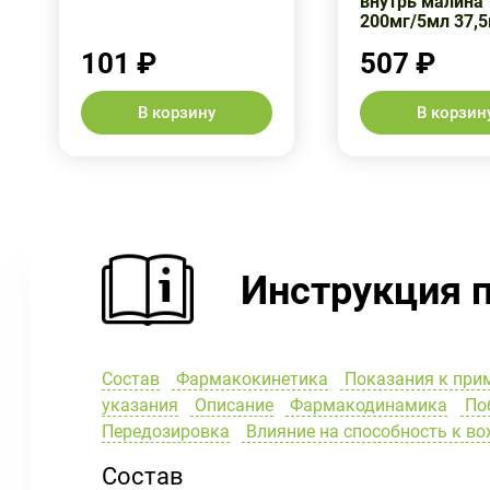
внутрь малина
200мг/5мл 37,
101 ₽
507 ₽
В корзину
В корзин
Инструкция 
Состав
Фармакокинетика
Показания к при
указания
Описание
Фармакодинамика
Поб
Передозировка
Влияние на способность к в
Состав