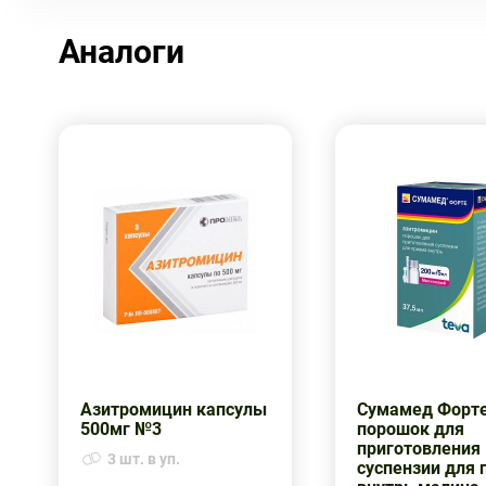
Аналоги
Азитромицин капсулы
Сумамед Форт
500мг №3
порошок для
приготовления
3 шт. в уп.
суспензии для