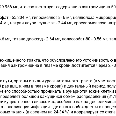
9.956 мг, что соответствует содержанию азитромицина 50
ат - 65.204 мг, гипромеллоза - 6 мг, целлюлоза микрокрис
4 мг, натрия лаурилсульфат - 2.44 мг, кроскармеллоза натр
6 мг, титана диоксид - 2.64 мг, полисорбат-80 - 0.56 мг, таль
о-кишечного тракта, что обусловлено его устойчивостью в
ия азитромицина в плазме крови достигается через 2 - 3 
пути, органы и ткани урогенитального тракта (в частност
50 раз выше, чем в плазме крови) и длительный период п
е его способностью проникать в эукариотические клетки и
определяет большой кажущийся объем распределения (31,1
имущественно в лизосомах, особенно важна для элиминац
а локализации инфекции, где он высвобождается в процес
овых тканях (в среднем на 24-34 %) и коррелирует со степ