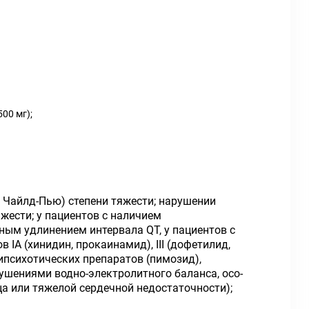
500 мг);
е Чайлд-Пью) степени тяжести; нарушении
яжести; у пациентов с наличием
ным удлинением интервала QT, у пациентов с
A (хинидин, прокаинамид), III (дофетилид,
ипсихотических препара­тов (пимозид),
ше­ниями водно-электролитного баланса, осо­
а или тяжелой сер­дечной недостаточности);