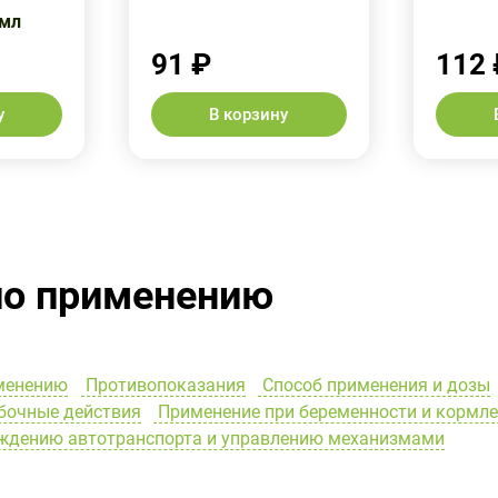
5мл
91 ₽
112 
у
В корзину
по применению
менению
Противопоказания
Способ применения и дозы
очные действия
Применение при беременности и кормл
ождению автотранспорта и управлению механизмами