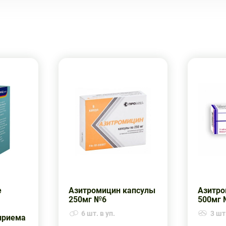
е
Азитромицин капсулы
Азитро
250мг №6
500мг 
6 шт. в уп.
3 шт.
 приема