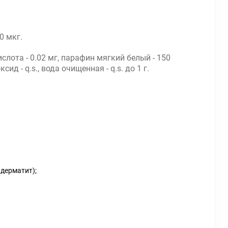
0 мкг.
слота - 0.02 мг, парафин мягкий белый - 150
ид - q.s., вода очищенная - q.s. до 1 г.
 дерматит);