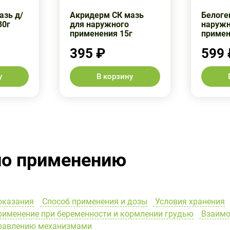
азь д/
Акридерм СК мазь
Белоге
30г
для наружного
наружн
применения 15г
примен
395 ₽
599 
у
В корзину
по применению
оказания
Способ применения и дозы
Условия хранения
именение при беременности и кормлении грудью
Взаимо
правлению механизмами