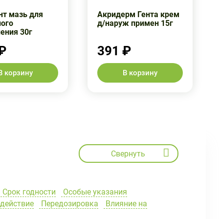
нт мазь для
Акридерм Гента крем
ого
д/наруж примен 15г
ения 30г
₽
391 ₽
В корзину
В корзину
Свернуть
Срок годности
Особые указания
действие
Передозировка
Влияние на