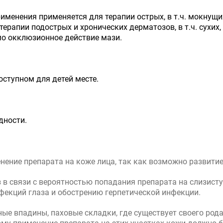
менения применяется для терапии острых, в т.ч. мокну
ерапии подострых и хронических дерматозов, в т.ч. сухи
имо окклюзионное действие мази.
оступном для детей месте.
дности.
ение препарата на коже лица, так как возможно развитие
з в связи с вероятностью попадания препарата на слизист
фекций глаза и обострению герпетической инфекции.
ые впадины, паховые складки, где существует своего рода