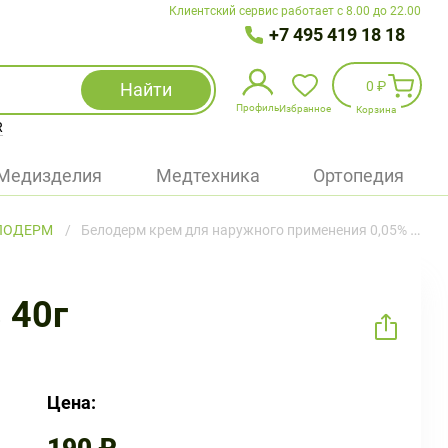
Клиентский сервис работает с 8.00 до 22.00
+7 495 419 18 18
0 ₽
Найти
Профиль
Избранное
Корзина
R
Избранное
(
0
)
Медизделия
Медтехника
Ортопедия
Войти
ЛОДЕРМ
Белодерм крем для наружного применения 0,05% 40г
БАД
Медицинская техника (приборы)
 40г
Наборы
Упаковка
Цена: