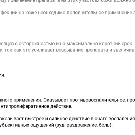
ому применение препарата на этих участках кожи должно
нфекции на коже необходимо дополнительное применение 
яцев с осторожностью и на максимально короткий срок. Н
, так как это усиливает всасывание препарата и увеличив
ия.
ого применения. Оказывает противовоспалительное, прот
антипролиферативное действие.
 оказывает быстрое и сильное действие в очаге воспален
субъективных ощущений (зуд, раздражение, боль).