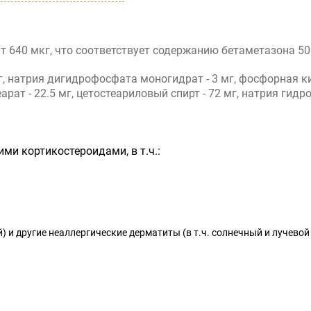
 640 мкг, что соответствует содержанию бетаметазона 50
г, натрия дигидрофосфата моногидрат - 3 мг, фосфорная ки
ат - 22.5 мг, цетостеариловый спирт - 72 мг, натрия гидрокс
ми кортикостероидами, в т.ч.:
 и другие неаллергические дерматиты (в т.ч. солнечный и лучевой