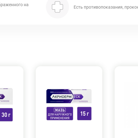
браженного на
Есть противопоказания, проко