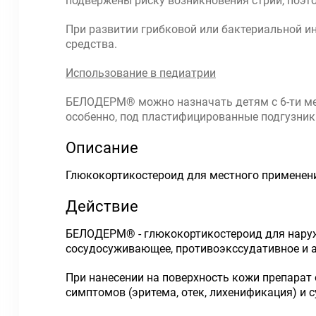
подвержены риску возникновения стрий, поэт
При развитии грибковой или бактериальной и
средства.
Использование в педиатрии
БЕЛОДЕРМ® можно назначать детям с 6-ти мес
особенно, под пластифицированные подгузники
Описание
Глюкокортикостероид для местного применен
Действие
БЕЛОДЕРМ® - глюкокортикостероид для наружн
сосудосуживающее, противоэкссудативное и 
При нанесении на поверхность кожи препарат
симптомов (эритема, отек, лихенификация) и 