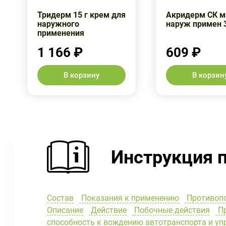
Тридерм 15 г крем для
Акридерм СК м
наружного
наруж примен 
применения
1 166 ₽
609 ₽
В корзину
В корзин
Инструкция 
Состав
Показания к применению
Противоп
Описание
Действие
Побочные действия
Пр
способность к вождению автотранспорта и у