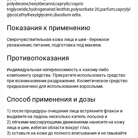
polydecene,hexyldecanol,caprylic/capric
triglyceride,hydrogenated lecithin,polysorbate 20,parfum,caprylyl
glycol,ethylhexylglycerin,disodium edta.
Показания к применению
Сверхчувствительная кожа лица и шеи - бережное
увлажнение, питание, подготовка под макияж.
Противопоказания
Индивидуальная непереносимость к какому-либо
компоненту средства. Прекратите использовать средство
при возникновении раздражения. Косметическое средство
предназначено для использования взрослыми.
Способ применения и дозы
1) после процедуры очищения лица встряхните флакон и
выдавите на ладонь несколько капель лосьона и
2) лёгкими массирующими движениями нанесите на кожу
лица и шеи, избегая области вокруг глаз,
3) оставьте на коже до полного впитывания и не смывайте