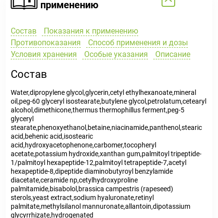
применению
Состав
Показания к применению
Противопоказания
Способ применения и дозы
Условия хранения
Особые указания
Описание
Состав
Water,dipropylene glycol,glycerin,cetyl ethylhexanoate,mineral
oil,peg-60 glyceryl isostearate,butylene glycol,petrolatum,cetearyl
alcohol,dimethicone,thermus thermophillus ferment,peg-5
glyceryl
stearate,phenoxyethanol,betaine,niacinamide,panthenol,stearic
acid,behenic acid,isostearic
acid,hydroxyacetophenone,carbomer,tocopheryl
acetate,potassium hydroxide,xanthan gum,palmitoyl tripeptide-
1/palmitoyl hexapeptide-12,palmitoyl tetrapeptide-7,acetyl
hexapeptide-8,dipeptide diaminobutyroyl benzylamide
diacetate,ceramide np,cetylhydroxyproline
palmitamide,bisabolol,brassica campestris (rapeseed)
sterols,yeast extract,sodium hyaluronate,retinyl
palmitate,methylsilanol mannuronate,allantoin,dipotassium
glycyrrhizate,hydrogenated