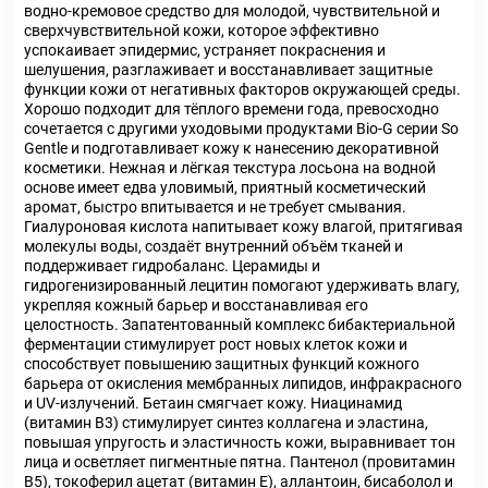
водно-кремовое средство для молодой, чувствительной и
сверхчувствительной кожи, которое эффективно
успокаивает эпидермис, устраняет покраснения и
шелушения, разглаживает и восстанавливает защитные
функции кожи от негативных факторов окружающей среды.
Хорошо подходит для тёплого времени года, превосходно
сочетается с другими уходовыми продуктами Bio-G серии So
Gentle и подготавливает кожу к нанесению декоративной
косметики. Нежная и лёгкая текстура лосьона на водной
основе имеет едва уловимый, приятный косметический
аромат, быстро впитывается и не требует смывания.
Гиалуроновая кислота напитывает кожу влагой, притягивая
молекулы воды, создаёт внутренний объём тканей и
поддерживает гидробаланс. Церамиды и
гидрогенизированный лецитин помогают удерживать влагу,
укрепляя кожный барьер и восстанавливая его
целостность. Запатентованный комплекс бибактериальной
ферментации стимулирует рост новых клеток кожи и
способствует повышению защитных функций кожного
барьера от окисления мембранных липидов, инфракрасного
и UV-излучений. Бетаин смягчает кожу. Ниацинамид
(витамин B3) стимулирует синтез коллагена и эластина,
повышая упругость и эластичность кожи, выравнивает тон
лица и осветляет пигментные пятна. Пантенол (провитамин
B5), токоферил ацетат (витамин E), аллантоин, бисаболол и