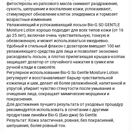
фитостеролы из рапсового масла снимают раздражение,
сухость, шелушение и воспаление кожи, успокаивают,
стимулируют обновление клеток эпидермиса и тормозят
возрастные изменения.
Увлажняющий и успокаивающий лосьон Bio-G SO GENTLE
Moisture Lotion хорошо подходит для всех типов кожи (от 16
до 25 лет), включая очень чувствительную, тонкую и
обезвоженную, и может использоваться ежедневно.
Удобный и стильный флакон с дозатором вмещает 100 мл
увлажняющего средства для лица и позволяет экономно
расходовать лосьон, а плотно прилегающая крышка-колпак
защищает дозатор от случайного нажатия в сумке или
ручной клади в самолёте.
Регулярное использование Bio-G So Gentle Moisture Lotion
регулирует и восстанавливает барьер чувствительной
кожилица и шеи, делает её более увлажнённой, напитанной и
упругой, убирает чувство стянутости после умывания и
очищения лица, сокращает мимические морщинки и
покраснения.
Для достижения лучшего результата от уходовых процедур
рекомендуется использовать в сочетании с другими
продуктами линейки Bio-G (Био-джи) So Gentle.
Результат: Кожа эластичная, ровная, без покраснений,
шелушения, более ровный тон.