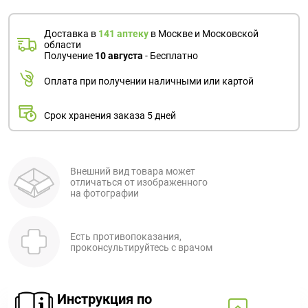
Поливитаминные
При
и гриппе
комплексы
простуде
Противоаллергические
Противовоспалительные
Доставка в
141 аптеку
в Москве и Московской
Пробиотики
Сахарный
препараты
препараты
области
Получение
10 августа
- Бесплатно
диабет
Противогрибковые
Противоопухолевые
Тонизирующие
Фиточай/
Оплата при получении наличными или картой
препараты
препараты
чай
Противопаразитарные
Растительные
Срок хранения заказа 5 дней
препараты
препараты
Сердечно-
Система
сосудистые
обмена
Внешний вид товара может
препараты
веществ
отличаться от изображенного
на фотографии
Средства
Стоматологические
от
препараты
алкоголизма
Есть противопоказания,
и курения
проконсультируйтесь с врачом
Инструкция по