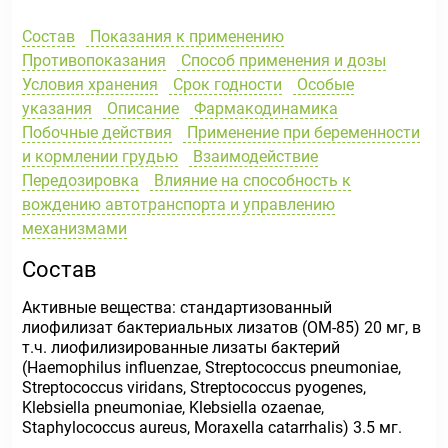
Состав
Показания к применению
Противопоказания
Способ применения и дозы
Условия хранения
Срок годности
Особые
указания
Описание
Фармакодинамика
Побочные действия
Применение при беременности
и кормлении грудью
Взаимодействие
Передозировка
Влияние на способность к
вождению автотранспорта и управлению
механизмами
Состав
Активные вещества: стандартизованный
лиофилизат бактериальных лизатов (ОМ-85) 20 мг, в
т.ч. лиофилизированные лизаты бактерий
(Haemophilus influenzae, Streptococcus pneumoniae,
Streptococcus viridans, Streptococcus pyogenes,
Klebsiella pneumoniae, Klebsiella ozaenae,
Staphylococcus aureus, Moraxella catarrhalis) 3.5 мг.