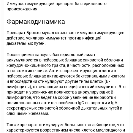
Иммуностимулирующий препарат бактериального
происхождения.
Фармакодинамика
Препарат Бронхо-мунал оказывает иммуностимулирующее
действие, усиливая иммунитет против инфекций
дыхательных путей.
После приема капсулы бактериальный лизат
аккумулируется в пейеровых бляшках слизистой оболочки
желудочно-кишечного тракта, в частности, расположенных
в тонком кишечнике. Антигенпрезентирующие клетки в
пейеровых бляшках активируются бактериальным лизатом
и впоследствии стимулируют другие типы клеток (В-
лимфоциты), отвечающие за специфический иммунитет. Это
приводит к увеличению количества циркулирующих В-
лимфоцитов, что ведет за собой увеличение выработки
поликлональных антител, особенно IgG сыворотки и IgA.
секретируемых слизистой оболочкой дыхательных путей и
слюнными железами.
Также препарат стимулирует большинство лейкоцитов, что
характеризуется возрастанием числа клеток миелоидного и