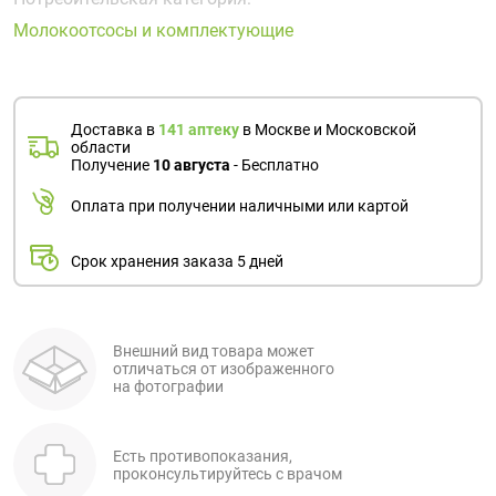
Поливитаминные
При
и гриппе
Молокоотсосы и комплектующие
комплексы
простуде
Противоаллергические
Противовоспалительные
Пробиотики
Сахарный
препараты
препараты
диабет
Противогрибковые
Противоопухолевые
Тонизирующие
Фиточай/
Доставка в
141 аптеку
в Москве и Московской
препараты
препараты
области
чай
Получение
10 августа
- Бесплатно
Противопаразитарные
Растительные
препараты
препараты
Оплата при получении наличными или картой
Сердечно-
Система
сосудистые
обмена
Срок хранения заказа 5 дней
препараты
веществ
Средства
Стоматологические
от
препараты
Внешний вид товара может
отличаться от изображенного
алкоголизма
на фотографии
и курения
Есть противопоказания,
проконсультируйтесь с врачом