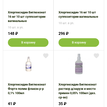
Хлоргексидин Биглюконат
Хлоргексидин 16 мг 10 шт
16 мг 10 шт суппозитории
суппозитории вагинальные
вагинальные
10 шт. в уп.
10 шт. в уп.
148 ₽
296 ₽
В корзину
В корзину
Хлоргексидин Биглюконат
Хлоргексидин Биглюконат
Форте полим флакон р-р
раствор д/наруж и местн
0,1% 100мл
примен 0,05% 100мл (дез.
ср-во)
41 ₽
35 ₽