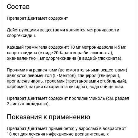
Состав
Препарат Дентамет содержит
Действующими веществами являются метронидазол и
хлоргексидин.
Каждый грамм геля содержит: 10 мг метронидазола и 5 мг
хлоргексидина (в виде 20 % раствора биглюконата),
эквивалентно 1 мг хлоргексидина (в виде биглюконата).
Прочими ингредиентами (вспомогательными веществами)
являются левоментол (L- Ментол), глицерол (глицерин),
пропиленгликоль, троламин (триэтаноламин стабильный),
карбомер, натрия сахарината дигидрат, вода очищенная.
Препарат Дентамет содержит пропиленгликоль (см. раздел
2 листка-вкладыша).
Показания к применению
Препарат Дентамет применяется у взрослых в возрасте от
18 лет для лечения инфекционно-воспалительных