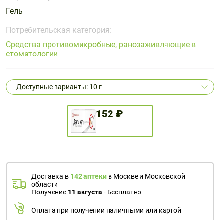
Поливитаминные
При
и гриппе
Гель
комплексы
простуде
Противоаллергические
Противовоспалительные
Пробиотики
Сахарный
Потребительская категория:
препараты
препараты
диабет
Средства противомикробные, ранозаживляющие в
Противогрибковые
Противоопухолевые
стоматологии
Тонизирующие
Фиточай/
препараты
препараты
чай
Противопаразитарные
Растительные
препараты
препараты
Доступные варианты: 10 г
Сердечно-
Система
152 ₽
сосудистые
обмена
препараты
веществ
Средства
Стоматологические
от
препараты
алкоголизма
и курения
Доставка в
142 аптеки
в Москве и Московской
области
Получение
11 августа
- Бесплатно
Оплата при получении наличными или картой