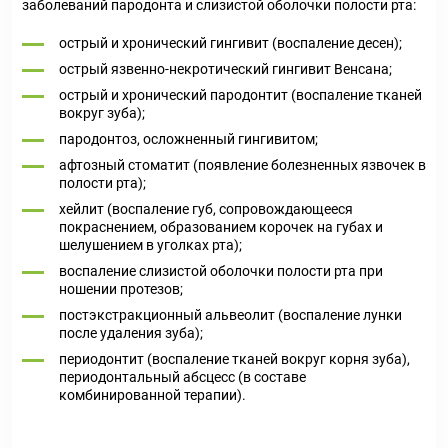
заболеваний пародонта и слизистой оболочки полости рта:
острый и хронический гингивит (воспаление десен);
острый язвенно-некротический гингивит Венсана;
острый и хронический пародонтит (воспаление тканей
вокруг зуба);
пародонтоз, осложненный гингивитом;
афтозный стоматит (появление болезненных язвочек в
полости рта);
хейлит (воспаление губ, сопровождающееся
покраснением, образованием корочек на губах и
шелушением в уголках рта);
воспаление слизистой оболочки полости рта при
ношении протезов;
постэкстракционный альвеолит (воспаление лунки
после удаления зуба);
периодонтит (воспаление тканей вокруг корня зуба),
периодонтальный абсцесс (в составе
комбинированной терапии).