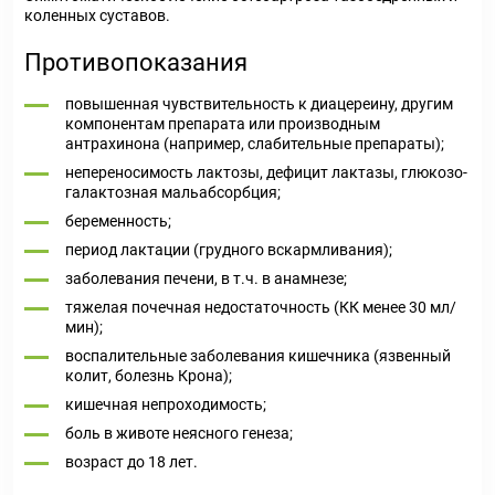
коленных суставов.
Противопоказания
повышенная чувствительность к диацереину, другим
компонентам препарата или производным
антрахинона (например, слабительные препараты);
непереносимость лактозы, дефицит лактазы, глюкозо-
галактозная мальабсорбция;
беременность;
период лактации (грудного вскармливания);
заболевания печени, в т.ч. в анамнезе;
тяжелая почечная недостаточность (КК менее 30 мл/
мин);
воспалительные заболевания кишечника (язвенный
колит, болезнь Крона);
кишечная непроходимость;
боль в животе неясного генеза;
возраст до 18 лет.