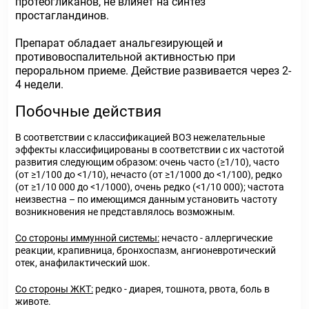
протеогликанов, не влияет на синтез
простагландинов.
Препарат обладает анальгезирующей и
противовоспалительной активностью при
пероральном приеме. Действие развивается через 2-
4 недели.
Побочные действия
В соответствии с классификацией ВОЗ нежелательные
эффекты классифицированы в соответствии с их частотой
развития следующим образом: очень часто (≥1/10), часто
(от ≥1/100 до <1/10), нечасто (от ≥1/1000 до <1/100), редко
(от ≥1/10 000 до <1/1000), очень редко (<1/10 000); частота
неизвестна – по имеющимся данным установить частоту
возникновения не представлялось возможным.
Со стороны иммунной системы:
нечасто - аллергические
реакции, крапивница, бронхоспазм, ангионевротический
отек, анафилактический шок.
Со стороны ЖКТ:
редко - диарея, тошнота, рвота, боль в
животе.