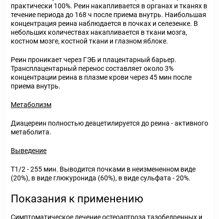
практически 100%. Реин накапливается в органах и тканях в
течение периода до 168 ч после приема внутрь. Наибольшая
концентрация реина наблюдается в почках и селезенке. В
небольших количествах накапливается в ткани мозга,
костном мозге, костной ткани и глазном яблоке.
Реин проникает через ГЭБ и плацентарный барьер.
Трансплацентарный перенос составляет около 3%
концентрации реина в плазме крови через 45 мин после
приема внутрь.
Метаболизм
Диацереин полностью деацетилируется до реина - активного
метаболита.
Выведение
Т
1/2
- 255 мин. Выводится почками в неизмененном виде
(20%), в виде глюкуронида (60%), в виде сульфата - 20%.
Показания к применению
Симптоматическое лечение остеоартроза тазобедренных и