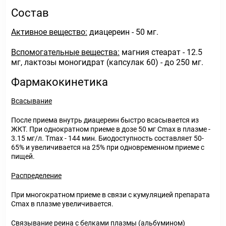
Состав
Активное вещество:
диацереин - 50 мг.
Вспомогательные вещества:
магния стеарат - 12.5
мг, лактозы моногидрат (капсулак 60) - до 250 мг.
Фармакокинетика
Всасывание
После приема внутрь диацереин быстро всасывается из
ЖКТ. При однократном приеме в дозе 50 мг С
max
в плазме -
3.15 мг/л. Т
max
- 144 мин. Биодоступность составляет 50-
65% и увеличивается на 25% при одновременном приеме с
пищей.
Распределение
При многократном приеме в связи с кумуляцией препарата
С
max
в плазме увеличивается.
Связывание реина с белками плазмы (альбумином)