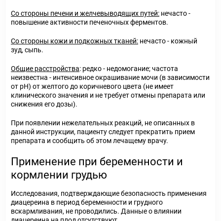
Со стороны печени и желчевыводящих путей:
нечасто -
повышение активности печеночных ферментов.
Со стороны кожи и подкожных тканей:
нечасто - кожный
зуд, сыпь.
Общие расстройства
: редко - недомогание; частота
неизвестна - интенсивное окрашивание мочи (в зависимости
от рН) от желтого до коричневого цвета (не имеет
клинического значения и не требует отмены препарата или
снижения его дозы).
При появлении нежелательных реакций, не описанных в
данной инструкции, пациенту следует прекратить прием
препарата и сообщить об этом лечащему врачу.
Применение при беременности и
кормлении грудью
Исследования, подтверждающие безопасность применения
диацереина в период беременности и грудного
вскармливания, не проводились. Данные о влиянии
диацереина на плод отсутствуют.