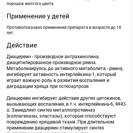
порошок желтого цвета.
Применение у детей
Противопоказано применение препарата в возрасте до 18
лет.
Действие
Диацереин - производное антрахинолина,
диацетилированное производное реина.
Метаболизируясь до активного метаболита - реина,
ингибирует активность интерлейкина-1, который
играет важную роль в развитии воспаления и
деградации хряща при остеоартрозе.
Диацереин ингибирует действие других цитокинов,
вызывающих воспаление, в т.ч. интерлейкина-6, ФНО-
α. Замедляет синтез металлопротеиназ
(коллагеназы, эластазы), которые способствуют
повреждению хрящевой ткани. При длительном
применении диацереин стимулирует синтез