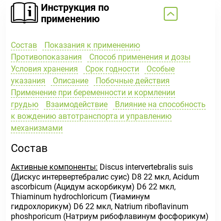
Инструкция по
применению
Состав
Показания к применению
Противопоказания
Способ применения и дозы
Условия хранения
Срок годности
Особые
указания
Описание
Побочные действия
Применение при беременности и кормлении
грудью
Взаимодействие
Влияние на способность
к вождению автотранспорта и управлению
механизмами
Состав
Активные компоненты:
Discus intervertebralis suis
(Дискус интервертебралис суис) D8 22 мкл, Acidum
ascorbicum (Ацидум аскорбикум) D6 22 мкл,
Thiaminum hydrochloricum (Тиаминум
гидрохлорикум) D6 22 мкл, Natrium riboflavinum
phoshporicum (Натриум рибофлавинум фосфорикум)