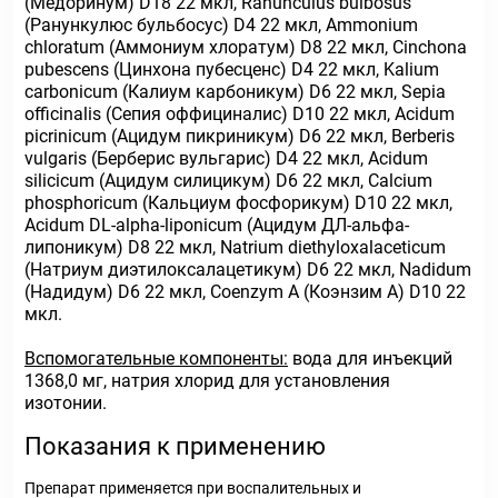
(Медоринум) D18 22 мкл, Ranunculus bulbosus
(Ранункулюс бульбосус) D4 22 мкл, Ammonium
chloratum (Аммониум хлоратум) D8 22 мкл, Cinchona
pubescens (Цинхона пубесценс) D4 22 мкл, Kalium
carbonicum (Калиум карбоникум) D6 22 мкл, Sepia
officinalis (Сепия оффициналис) D10 22 мкл, Acidum
picrinicum (Ацидум пикриникум) D6 22 мкл, Berberis
vulgaris (Берберис вульгарис) D4 22 мкл, Acidum
silicicum (Ацидум силицикум) D6 22 мкл, Calcium
phosphoricum (Кальциум фосфорикум) D10 22 мкл,
Acidum DL-alpha-liponicum (Ацидум ДЛ-альфа-
липоникум) D8 22 мкл, Natrium diethyloxalaceticum
(Натриум диэтилоксалацетикум) D6 22 мкл, Nadidum
(Надидум) D6 22 мкл, Coenzym А (Коэнзим А) D10 22
мкл.
Вспомогательные компоненты:
вода для инъекций
1368,0 мг, натрия хлорид для установления
изотонии.
Показания к применению
Препарат применяется при воспалительных и