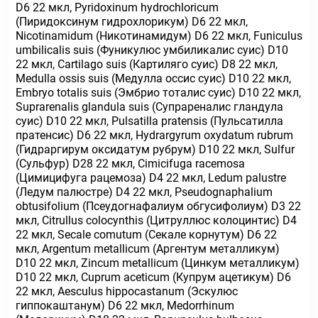
D6 22 мкл, Pyridoxinum hydrochloricum
(Пиридоксинум гидрохлорикум) D6 22 мкл,
Nicotinamidum (Никотинамидум) D6 22 мкл, Funiculus
umbilicalis suis (Фуникулюс умбиликалис суис) D10
22 мкл, Cartilago suis (Картиляго суис) D8 22 мкл,
Medulla ossis suis (Медулла оссис суис) D10 22 мкл,
Embryo totalis suis (Эмбрио тоталис суис) D10 22 мкл,
Suprarenalis glandula suis (Супрареналис гландула
суис) D10 22 мкл, Pulsatilla pratensis (Пульсатилла
пратенсис) D6 22 мкл, Hydrargyrum oxydatum rubrum
(Гидраргирум оксидатум рубрум) D10 22 мкл, Sulfur
(Сульфур) D28 22 мкл, Cimicifuga racemosa
(Цимицифуга рацемоза) D4 22 мкл, Ledum palustre
(Ледум палюстре) D4 22 мкл, Pseudognaphalium
obtusifolium (Псеудогнафалиум обгусифолиум) D3 22
мкл, Citrullus colocynthis (Цитруллюс колоцинтис) D4
22 мкл, Secale comutum (Секале корнутум) D6 22
мкл, Argentum metallicum (Аргентум металликум)
D10 22 мкл, Zincum metallicum (Цинкум металликум)
D10 22 мкл, Cuprum aceticum (Купрум ацетикум) D6
22 мкл, Aesculus hippocastanum (Эскулюс
гиппокаштанум) D6 22 мкл, Medorrhinum