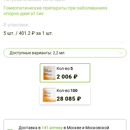
Поливитаминные
При
и гриппе
Гомеопатические препараты при заболеваниях
комплексы
простуде
Противоаллергические
Противовоспалительные
опорно-двигат.сис
Пробиотики
Сахарный
препараты
препараты
диабет
В упаковке:
Противогрибковые
Противоопухолевые
5 шт. / 401.2 ₽ за 1 шт.
Тонизирующие
Фиточай/
препараты
препараты
чай
Противопаразитарные
Растительные
препараты
препараты
Доступные варианты: 2,2 мл
Сердечно-
Система
сосудистые
обмена
Кол-во:
5
препараты
веществ
2 006 ₽
Средства
Стоматологические
от
препараты
Кол-во:
100
алкоголизма
28 085 ₽
и курения
Доставка в
141 аптеку
в Москве и Московской