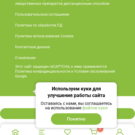
лекарственных препаратов дистанционным способом
Пользовательское соглашение
Политика по обработке ПД
Политика использования Cookies
Контактные данные
О компании
Этот сайт защищен reCAPTCHA, к нему применяются
Политика конфиденциальности и Условия обслуживания
Google.
Используем куки для
+7 495 419 18 18
улучшения работы сайта
248 ₽
Мы в социальных сетях
Оставаясь с нами, вы соглашаетесь
на использование
файлов куки
В корзину
Понятно
0