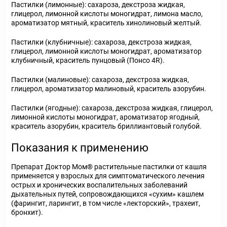
Пастилки (лимонные): сахароза, декстроза жидкая,
глицерол, лимонной кислоты моногидрат, лимона масло,
ароматизатор мятный, краситель хинолиновый желтый.
Пастилки (клубничные): сахароза, декстроза жидкая,
глицерол, лимонной кислоты моногидрат, ароматизатор
клубничный, краситель пунцовый (Понсо 4R).
Пастилки (малиновые): сахароза, декстроза жидкая,
глицерол, ароматизатор малиновый, краситель азорубин.
Пастилки (ягодные): сахароза, декстроза жидкая, глицерол,
лимонной кислоты моногидрат, ароматизатор ягодный,
краситель азорубин, краситель бриллиантовый голубой.
Показания к применению
Препарат Доктор Мом® растительные пастилки от кашля
применяется у взрослых для симптоматического лечения
острых и хронических воспалительных заболеваний
дыхательных путей, сопровождающихся «сухим» кашлем
(фарингит, ларингит, в том числе «лекторский», трахеит,
бронхит).