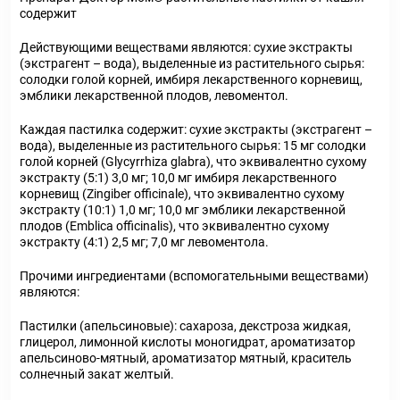
содержит
Действующими веществами являются: сухие экстракты
(экстрагент – вода), выделенные из растительного сырья:
солодки голой корней, имбиря лекарственного корневищ,
эмблики лекарственной плодов, левоментол.
Каждая пастилка содержит: сухие экстракты (экстрагент –
вода), выделенные из растительного сырья: 15 мг солодки
голой корней (Glycyrrhiza glabra), что эквивалентно сухому
экстракту (5:1) 3,0 мг; 10,0 мг имбиря лекарственного
корневищ (Zingiber officinale), что эквивалентно сухому
экстракту (10:1) 1,0 мг; 10,0 мг эмблики лекарственной
плодов (Emblica officinalis), что эквивалентно сухому
экстракту (4:1) 2,5 мг; 7,0 мг левоментола.
Прочими ингредиентами (вспомогательными веществами)
являются:
Пастилки (апельсиновые): сахароза, декстроза жидкая,
глицерол, лимонной кислоты моногидрат, ароматизатор
апельсиново-мятный, ароматизатор мятный, краситель
солнечный закат желтый.