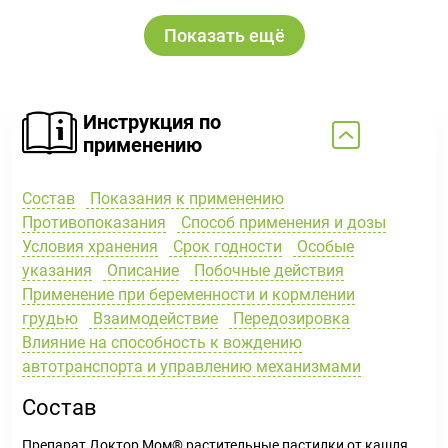
Показать ещё
Инструкция по
применению
Состав
Показания к применению
Противопоказания
Способ применения и дозы
Условия хранения
Срок годности
Особые
указания
Описание
Побочные действия
Применение при беременности и кормлении
грудью
Взаимодействие
Передозировка
Влияние на способность к вождению
автотранспорта и управлению механизмами
Состав
Препарат Доктор Мом® растительные пастилки от кашля