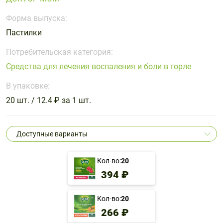
Поливитаминные
При
и гриппе
комплексы
простуде
Форма выпуска:
Противоаллергические
Противовоспалительные
Пробиотики
Сахарный
Пастилки
препараты
препараты
диабет
Противогрибковые
Противоопухолевые
Потребительская категория:
Тонизирующие
Фиточай/
препараты
препараты
Средства для лечения воспаления и боли в горле
чай
Противопаразитарные
Растительные
В упаковке:
препараты
препараты
20 шт. / 12.4 ₽ за 1 шт.
Сердечно-
Система
сосудистые
обмена
препараты
веществ
Доступные варианты
Средства
Стоматологические
от
препараты
Кол-во:
20
алкоголизма
394 ₽
и курения
Кол-во:
20
266 ₽