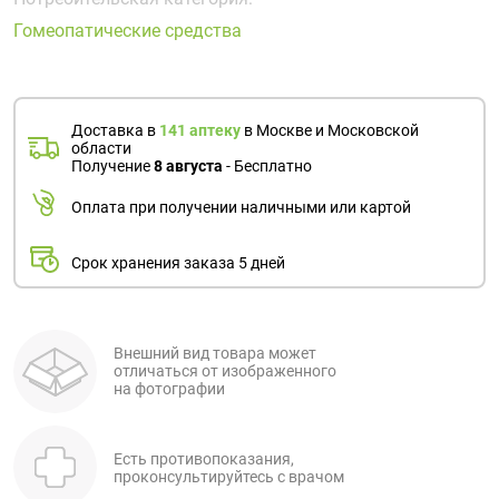
Поливитаминные
При
и гриппе
Гомеопатические средства
комплексы
простуде
Противоаллергические
Противовоспалительные
Пробиотики
Сахарный
препараты
препараты
диабет
Противогрибковые
Противоопухолевые
Тонизирующие
Фиточай/
Доставка в
141 аптеку
в Москве и Московской
препараты
препараты
области
чай
Получение
8 августа
- Бесплатно
Противопаразитарные
Растительные
препараты
препараты
Оплата при получении наличными или картой
Сердечно-
Система
сосудистые
обмена
Срок хранения заказа 5 дней
препараты
веществ
Средства
Стоматологические
от
препараты
Внешний вид товара может
отличаться от изображенного
алкоголизма
на фотографии
и курения
Есть противопоказания,
проконсультируйтесь с врачом