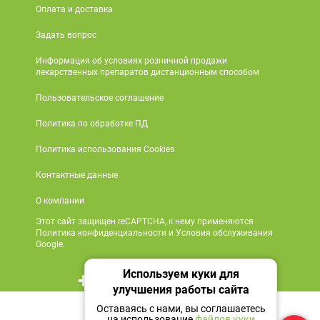
Оплата и доставка
Задать вопрос
Информация об условиях розничной продажи
лекарственных препаратов дистанционным способом
Пользовательское соглашение
Политика по обработке ПД
Политика использования Cookies
Контактные данные
О компании
Этот сайт защищен reCAPTCHA, к нему применяются
Политика конфиденциальности и Условия обслуживания
Google.
Используем куки для
+7 495 419 18 18
улучшения работы сайта
310 ₽
Мы в социальных сетях
Оставаясь с нами, вы соглашаетесь
на использование
файлов куки