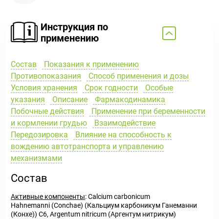
Инструкция по
применению
Состав
Показания к применению
Противопоказания
Способ применения и дозы
Условия хранения
Срок годности
Особые
указания
Описание
Фармакодинамика
Побочные действия
Применение при беременности
и кормлении грудью
Взаимодействие
Передозировка
Влияние на способность к
вождению автотранспорта и управлению
механизмами
Состав
Активные компоненты
: Calcium carbonicum
Hahnemanni (Conchae) (Кальциум карбоникум Ганеманни
(Конхе)) С6, Argentum nitricum (Аргентум нитрикум)