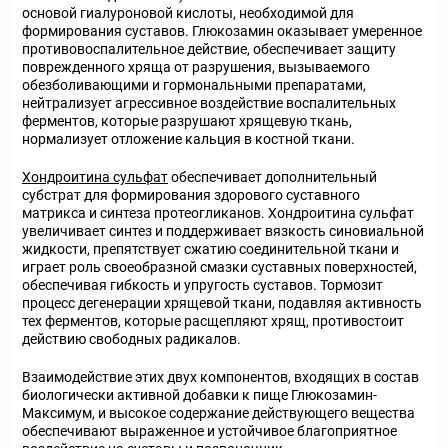
основой гиалуроновой кислоты, необходимой для
формирования суставов. Глюкозамин оказывает умеренное
противовоспалительное действие, обеспечивает защиту
поврежденного хряща от разрушения, вызываемого
обезболивающими и гормональными препаратами,
нейтрализует агрессивное воздействие воспалительных
ферментов, которые разрушают хрящевую ткань,
нормализует отложение кальция в костной ткани.
Хондроитина сульфат
обеспечивает дополнительный
субстрат для формирования здорового суставного
матрикса и синтеза протеогликанов. Хондроитина сульфат
увеличивает синтез и поддерживает вязкость синовиальной
жидкости, препятствует сжатию соединительной ткани и
играет роль своеобразной смазки суставных поверхностей,
обеспечивая гибкость и упругость суставов. Тормозит
процесс дегенерации хрящевой ткани, подавляя активность
тех ферментов, которые расщепляют хрящ, противостоит
действию свободных радикалов.
Взаимодействие этих двух компонентов, входящих в состав
биологически активной добавки к пище Глюкозамин-
Максимум, и высокое содержание действующего вещества
обеспечивают выраженное и устойчивое благоприятное