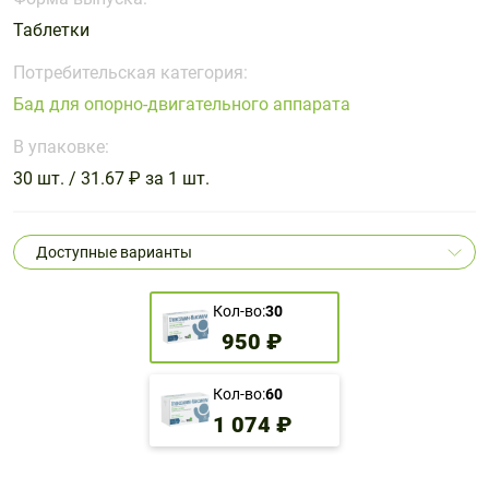
Поливитаминные
При
и гриппе
Таблетки
комплексы
простуде
Противоаллергические
Противовоспалительные
Пробиотики
Сахарный
препараты
препараты
Потребительская категория:
диабет
Бад для опорно-двигательного аппарата
Противогрибковые
Противоопухолевые
Тонизирующие
Фиточай/
препараты
препараты
В упаковке:
чай
Противопаразитарные
Растительные
30 шт. / 31.67 ₽ за 1 шт.
препараты
препараты
Сердечно-
Система
Доступные варианты
сосудистые
обмена
препараты
веществ
Кол-во:
30
Средства
Стоматологические
950 ₽
от
препараты
алкоголизма
и курения
Кол-во:
60
1 074 ₽