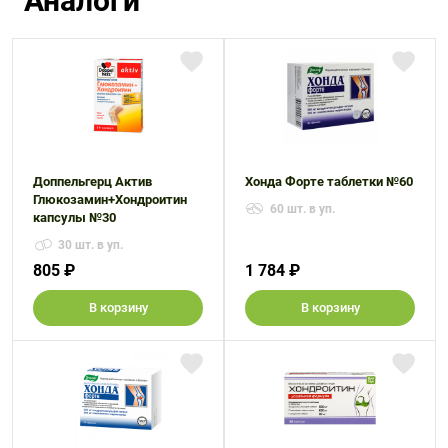
Аналоги
Доппельгерц Актив
Хонда Форте таблетки №60
Глюкозамин+Хондроитин
60 шт. в уп.
капсулы №30
30 шт. в уп.
805 ₽
1 784 ₽
В корзину
В корзину