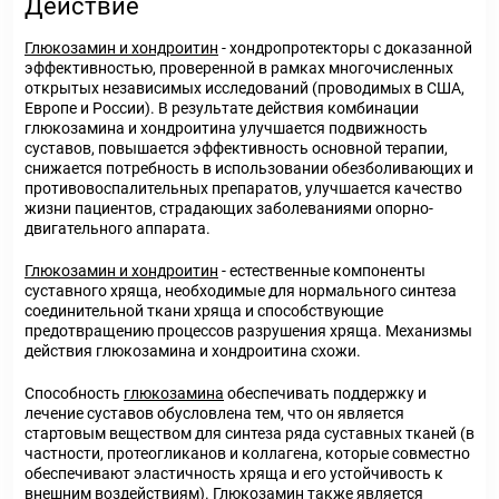
Действие
Глюкозамин и хондроитин
- хондропротекторы с доказанной
эффективностью, проверенной в рамках многочисленных
открытых независимых исследований (проводимых в США,
Европе и России). В результате действия комбинации
глюкозамина и хондроитина улучшается подвижность
суставов, повышается эффективность основной терапии,
снижается потребность в использовании обезболивающих и
противовоспалительных препаратов, улучшается качество
жизни пациентов, страдающих заболеваниями опорно-
двигательного аппарата.
Глюкозамин и хондроитин
- естественные компоненты
суставного хряща, необходимые для нормального синтеза
соединительной ткани хряща и способствующие
предотвращению процессов разрушения хряща. Механизмы
действия глюкозамина и хондроитина схожи.
Способность
глюкозамина
обеспечивать поддержку и
лечение суставов обусловлена тем, что он является
стартовым веществом для синтеза ряда суставных тканей (в
частности, протеогликанов и коллагена, которые совместно
обеспечивают эластичность хряща и его устойчивость к
внешним воздействиям). Глюкозамин также является