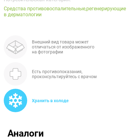
Поливитаминные
При
и гриппе
Средства противовоспалительные,регенерирующие
комплексы
простуде
Противоаллергические
Противовоспалительные
в дерматологии
Пробиотики
Сахарный
препараты
препараты
диабет
Противогрибковые
Противоопухолевые
Тонизирующие
Фиточай/
препараты
препараты
Внешний вид товара может
чай
отличаться от изображенного
Противопаразитарные
Растительные
на фотографии
препараты
препараты
Сердечно-
Система
Есть противопоказания,
сосудистые
обмена
проконсультируйтесь с врачом
препараты
веществ
Средства
Стоматологические
от
препараты
Хранить в холоде
алкоголизма
и курения
Аналоги