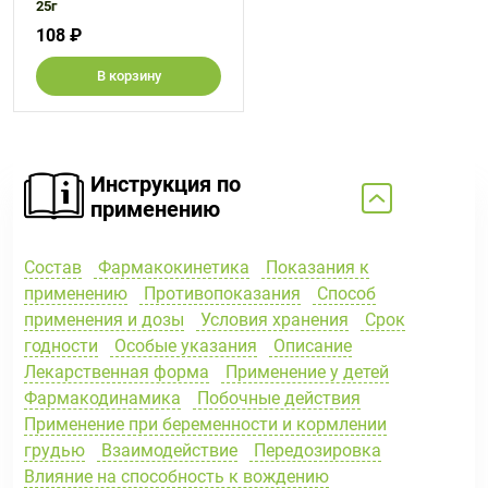
25г
108 ₽
В корзину
Инструкция по
применению
Состав
Фармакокинетика
Показания к
применению
Противопоказания
Способ
применения и дозы
Условия хранения
Срок
годности
Особые указания
Описание
Лекарственная форма
Применение у детей
Фармакодинамика
Побочные действия
Применение при беременности и кормлении
грудью
Взаимодействие
Передозировка
Влияние на способность к вождению