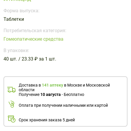
Поливитаминные
При
и гриппе
комплексы
простуде
Форма выпуска:
Противоаллергические
Противовоспалительные
Пробиотики
Сахарный
Таблетки
препараты
препараты
диабет
Противогрибковые
Противоопухолевые
Потребительская категория:
Тонизирующие
Фиточай/
препараты
препараты
Гомеопатические средства
чай
Противопаразитарные
Растительные
В упаковке:
препараты
препараты
40 шт. / 23.33 ₽ за 1 шт.
Сердечно-
Система
сосудистые
обмена
препараты
веществ
Средства
Стоматологические
Доставка в
141 аптеку
в Москве и Московской
области
от
препараты
Получение
10 августа
- Бесплатно
алкоголизма
и курения
Оплата при получении наличными или картой
Срок хранения заказа 5 дней