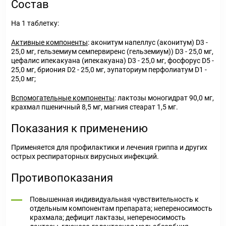
Состав
На 1 таблетку:
Активные компоненты
: аконитум напеллус (аконитум) D3 -
25,0 мг, гельземиум семпервиренс (гельземиум)) D3 - 25,0 мг,
цефалис ипекакуана (ипекакуана) D3 - 25,0 мг, фосфорус D5 -
25,0 мг, бриония D2 - 25,0 мг, эупаториум перфолиатум D1 -
25,0 мг;
Вспомогательные компоненты
: лактозы моногидрат 90,0 мг,
крахмал пшеничный 8,5 мг, магния стеарат 1,5 мг.
Показания к применению
Применяется для профилактики и лечения гриппа и других
острых респираторных вирусных инфекций.
Противопоказания
Повышенная индивидуальная чувствительность к
отдельным компонентам препарата; непереносимость
крахмала; дефицит лактазы, непереносимость