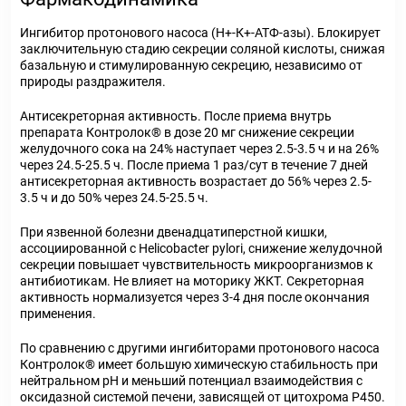
Ингибитор протонового насоса (Н+-К+-АТФ-азы). Блокирует
заключительную стадию секреции соляной кислоты, снижая
базальную и стимулированную секрецию, независимо от
природы раздражителя.
Антисекреторная активность. После приема внутрь
препарата Контролок® в дозе 20 мг снижение секреции
желудочного сока на 24% наступает через 2.5-3.5 ч и на 26%
через 24.5-25.5 ч. После приема 1 раз/сут в течение 7 дней
антисекреторная активность возрастает до 56% через 2.5-
3.5 ч и до 50% через 24.5-25.5 ч.
При язвенной болезни двенадцатиперстной кишки,
ассоциированной с Helicobacter pylori, снижение желудочной
секреции повышает чувствительность микроорганизмов к
антибиотикам. Не влияет на моторику ЖКТ. Секреторная
активность нормализуется через 3-4 дня после окончания
применения.
По сравнению с другими ингибиторами протонового насоса
Контролок® имеет большую химическую стабильность при
нейтральном рН и меньший потенциал взаимодействия с
оксидазной системой печени, зависящей от цитохрома Р450.