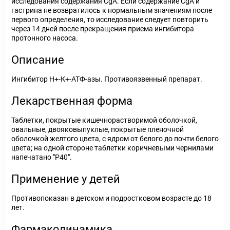
исследования содержания CgA. Если содержание CgA и
гастрина не возвратилось к нормальным значениям после
первого определения, то исследование следует повторить
через 14 дней после прекращения приема ингибитора
протонного насоса.
Описание
Ингибитор Н+-К+-АТФ-азы. Противоязвенный препарат.
Лекарственная форма
Таблетки, покрытые кишечнорастворимой оболочкой,
овальные, двояковыпуклые, покрытые пленочной
оболочкой желтого цвета, с ядром от белого до почти белого
цвета; на одной стороне таблетки коричневыми чернилами
напечатано "P40".
Применение у детей
Противопоказан в детском и подростковом возрасте до 18
лет.
Фармакодинамика