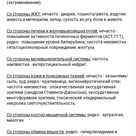
(затуманивание).
Со стороны ЖКТ:
нечасто - диарея, тошнота/рвота, вздутие
живота и метеоризм, запор, сухость во рту, боли в животе.
Со стороны печени и желчевыводящих путей:
нечасто -
повышение активности печеночных ферментов (АСТ, ГГТ);
редко - повышение уровня билирубина; частота неизвестна -
гепатоцеллюлярные повреждения, желтуха.
Со стороны мочевыделительной системы:
частота
неизвестна - интерстициальный нефрит.
Со стороны кожи и подкожных тканей:
нечасто - экзантема/
сыпь, зуд; редко - крапивница, ангионевротический отек;
частота неизвестна - злокачественная экссудативная
эритема (синдром Стивенса-Джонсона), экссудативная
многоформная эритема, токсический эпидермальный
некролиз, светочувствительность.
Со стороны костно-мышечной системы:
редко - артралгия,
миалгия.
Со стороны обмена веществ:
редко - гиперлипидемия и