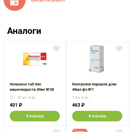
Аналоги
Нольпаза таб ппо
Контролок порошок д/ин
кишечнораств 40мг №28
40мл фл №1
28 шт. в уп.
1 шт. в уп.
401 ₽
463 ₽
В корзину
В корзину
Скидка