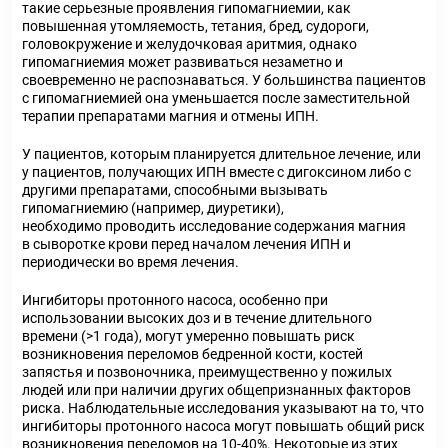
такие серьезные проявления гипомагниемии, как
повышенная утомляемость, тетания, бред, судороги,
головокружение и желудочковая аритмия, однако
гипомагниемия может развиваться незаметно и
своевременно не распознаваться. У большинства пациентов
с гипомагниемией она уменьшается после заместительной
терапии препаратами магния и отмены ИПН.
У пациентов, которым планируется длительное лечение, или
у пациентов, получающих ИПН вместе с дигоксином либо с
другими препаратами, способными вызывать
гипомагниемию (например, диуретики),
необходимо проводить исследование содержания магния
в сыворотке крови перед началом лечения ИПН и
периодически во время лечения.
Ингибиторы протонного насоса, особенно при
использовании высоких доз и в течение длительного
времени (>1 года), могут умеренно повышать риск
возникновения переломов бедренной кости, костей
запястья и позвоночника, преимущественно у пожилых
людей или при наличии других общепризнанных факторов
риска. Наблюдательные исследования указывают на то, что
ингибиторы протонного насоса могут повышать общий риск
возникновения переломов на 10-40%. Некоторые из этих