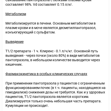
Связывание пантопразола с белками плазмы крови
составляет 98%. Vd составляет 0.15 л/кг.
Метаболизм
Метаболизируется в печени. Основным метаболитом в
плазме крови и в моче является десметилпантопразол,
конъюгирующий с сульфатом.
Выведение
T1/2 препарата - 1 ч. Клиренс - 0.1 л/ч/кг. Основной путь
выведения - через почки (около 80%) в виде метаболитов
пантопразола, в небольшом количестве выводится через
кишечник.
Фармакокинетика в особых клинических случаях
При применении пантопразола у пациентов с ограниченным
функционированием почек (в т.ч. пациенты, находящиеся на
гемодиализе) снижения дозы не требуется. Как и у здоровых
пациентов, T1/2 пантопразола является коротким.
Диализируется только очень небольшая часть препарата.
Кумуляции не происходит.