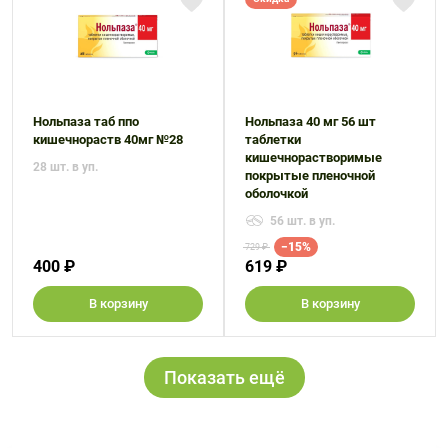
Нольпаза таб ппо
Нольпаза 40 мг 56 шт
кишечнораств 40мг №28
таблетки
кишечнорастворимые
28 шт. в уп.
покрытые пленочной
оболочкой
56 шт. в уп.
−15%
729 ₽
400 ₽
619 ₽
В корзину
В корзину
Показать ещё