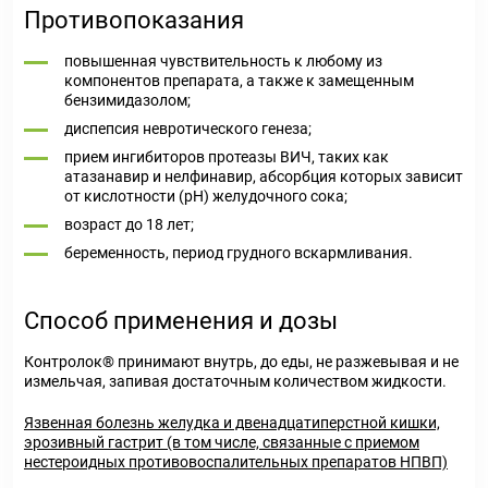
Противопоказания
повышенная чувствительность к любому из
компонентов препарата, а также к замещенным
бензимидазолом;
диспепсия невротического генеза;
прием ингибиторов протеазы ВИЧ, таких как
атазанавир и нелфинавир, абсорбция которых зависит
от кислотности (pH) желудочного сока;
возраст до 18 лет;
беременность, период грудного вскармливания.
Способ применения и дозы
Контролок® принимают внутрь, до еды, не разжевывая и не
измельчая, запивая достаточным количеством жидкости.
Язвенная болезнь желудка и двенадцатиперстной кишки,
эрозивный гастрит (в том числе, связанные с приемом
нестероидных противовоспалительных препаратов НПВП)