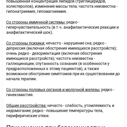
повышенная концентрация липидов (триглицеридов,
холестеролов), изменение массы тела; частота неизвестна -
гипонатриемия, гипомагниемия.
Со стороны иммунной системы:
редко -
гиперчувствительность (в т.ч. анафилактические реакции и
анафилактический шок).
Со стороны психики:
нечасто - нарушение сна; редко -
депрессия (включая обострения имеющихся расстройств);
очень редко - дезориентация (включая обострения
имеющихся расстройств); частота неизвестна -
галлюцинации, спутанность сознания (в особенности у
предрасположенных к этому пациентов), а также
возможное обострение симптомов при их существовании до
начала терапии.
Со стороны половых органов и молочной железы:
редко -
гинекомастия.
Общие расстройства:
нечасто - слабость, утомляемость и
недомогание; редко - повышение температуры тела,
периферические отеки.