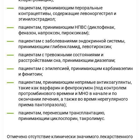
пациентам, принимающим пероральные
контрацептивы, содержащие левоноргестрел и
этинилэстрадиол;
пациентам, принимающим НПВС (диклофенак,
феназон, напроксен, пироксикам);
пациентам с заболеваниями эндокринной системы,
принимающим глибенкламид, левотироксин;
пациентам с тревожными состояниями и
расстройствами сна, принимающим диазепам;
пациентам с эпилепсией, принимающим карбамазепин
и фенитоин;
пациентам, принимающим непрямые антикоагулянты,
такие как варфарин и фенпрокумон (под контролем
протромбинового времени и МНО в начале и по
окончании лечения, а также во время нерегулярного
приема пантопразола);
пациентам, перенесшим трансплантацию,
принимающим циклоспорин, такролимус.
Отмечено отсутствие клинически значимого лекарственного