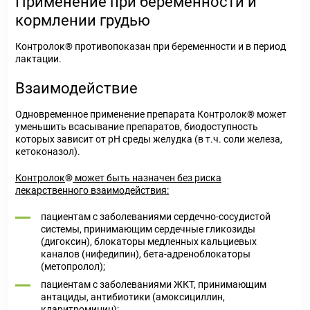
Применение при беременности и
кормлении грудью
Контролок® противопоказан при беременности и в период
лактации.
Взаимодействие
Одновременное применение препарата Контролок® может
уменьшить всасывание препаратов, биодоступность
которых зависит от рН среды желудка (в т.ч. соли железа,
кетоконазол).
Контролок
®
может быть назначен без риска
лекарственного взаимодействия:
пациентам с заболеваниями сердечно-сосудистой
системы, принимающим сердечные гликозиды
(дигоксин), блокаторы медленных кальциевых
каналов (нифедипин), бета-адреноблокаторы
(метопролол);
пациентам с заболеваниями ЖКТ, принимающим
антациды, антибиотики (амоксициллин,
кларитромицин);