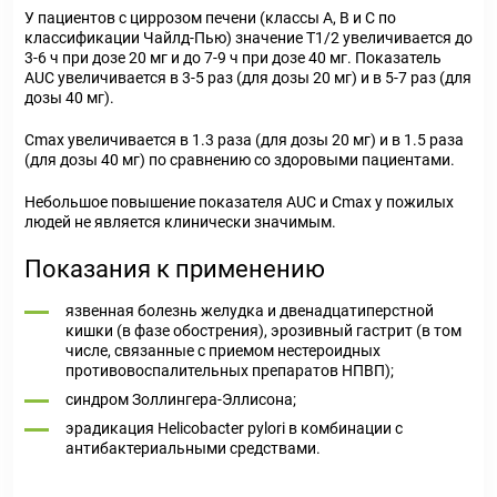
У пациентов с циррозом печени (классы А, В и С по
классификации Чайлд-Пью) значение T1/2 увеличивается до
3-6 ч при дозе 20 мг и до 7-9 ч при дозе 40 мг. Показатель
AUC увеличивается в 3-5 раз (для дозы 20 мг) и в 5-7 раз (для
дозы 40 мг).
Cmax увеличивается в 1.3 раза (для дозы 20 мг) и в 1.5 раза
(для дозы 40 мг) по сравнению со здоровыми пациентами.
Небольшое повышение показателя AUC и Cmax у пожилых
людей не является клинически значимым.
Показания к применению
язвенная болезнь желудка и двенадцатиперстной
кишки (в фазе обострения), эрозивный гастрит (в том
числе, связанные с приемом нестероидных
противовоспалительных препаратов НПВП);
синдром Золлингера-Эллисона;
эрадикация Helicobacter pylori в комбинации с
антибактериальными средствами.