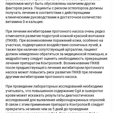
переломов могут быть обусловлены наличием других
факторов риска. Пациенты с риском остеопороза должны
получать лечение в соответствии с действующими
клиническими руководствами и достаточное количество
витамина D и кальция.
При лечении ингибиторами протонного насоса очень редко
отмечается развитие подострой кожной красной волчанки
(ПККВ). При возникновении поражений кожи, особенно на
участках, подвергшихся воздействию солнечных лучей, а
также при наличии сопутствующей артралгии, пациент
должен немедленно обратиться за медицинской помощью, и
медработнику следует оценить необходимость прекращения
лечения препаратом Контролок®. Возникновение ПККВ
после предшествующего лечения ингибитором протонного
насоса может повысить риск развития ПККВ при лечении
другими ингибиторами протонного насоса.
При проведении лабораторных исследований необходимо
учитывать, что повышенное содержание CgA в сыворотке
крови может искажать результаты диагностических
исследований для выявления нейроэндокринных опухолей.
В связи с этим применение препарата Контролок® следует
прекратить не менее чем за 5 дней до проведения