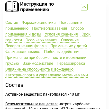
Инструкция по
применению
Состав
Фармакокинетика
Показания к
применению
Противопоказания
Способ
применения и дозы
Условия хранения
Срок
годности
Особые указания
Описание
Лекарственная форма
Применение у детей
Фармакодинамика
Побочные действия
Применение при беременности и кормлении
грудью
Взаимодействие
Передозировка
Влияние на способность к вождению
автотранспорта и управлению механизмами
Состав
Активное вещество:
пантопразол - 40 мг.
Вспомогательные вещества:
натрия карбонат
безводный - 10 мг, маннитол - 42.7 мг, кросповидон -