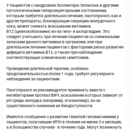
У пациентов с синдромом Золлингера-Эллисона и другими
патологическими гиперсекреторными состояниями,
которым требуется длительное лечение, пантопразол, как и
другие препараты, блокирующие секрецию желудочного
сока, может снижать всасывание витамина
В12 (цианокобаламин) из-за гипо- и ахлоргидрии. Это
следует учитывать при лечении пациентов со сниженными
запасами данного витамина в организме, или при
длительном лечении пациентов с факторами риска развития
дефицита витамина В12, а также при наблюдении
соответствующих клинических симптомов.
Проведение длительной терапии, особенно
продолжительностью более 1 года, требует регулярного
наблюдения за пациентами.
Пантопразол не рекомендуется применять вместе с
ингибиторами протеаз ВИЧ, всасывание которых зависит от
pH среды желудка (например, атазановир), из-за
существенного снижения их биодоступности.
Имеются сообщения о развитии тяжелой гипомагниемии у
пациентов, получавших ИПН в течение не менее 3-х месяцев,
а в большинстве случаев - в течение года. Могут возникнуть