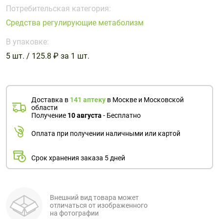
Поливитаминные
При
и гриппе
Потребительская категория:
комплексы
простуде
Противоаллергические
Противовоспалительные
Средства регулирующие метаболизм
Пробиотики
Сахарный
препараты
препараты
диабет
В упаковке:
Противогрибковые
Противоопухолевые
5 шт. / 125.8 ₽ за 1 шт.
Тонизирующие
Фиточай/
препараты
препараты
чай
Противопаразитарные
Растительные
препараты
препараты
Доставка в
141 аптеку
в Москве и Московской
Сердечно-
Система
области
сосудистые
обмена
Получение
10 августа
- Бесплатно
препараты
веществ
Оплата при получении наличными или картой
Средства
Стоматологические
от
препараты
Срок хранения заказа 5 дней
алкоголизма
и курения
Внешний вид товара может
отличаться от изображенного
на фотографии