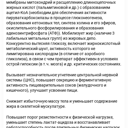
мембраны митохондрий и расщеплению длинноцепочных
жирных кислот (пальмитиновой и др.) с образованием
ацетил-КоА (необходим для обеспечения активности
пируваткарбоксилазы в процессе глюконеогенеза,
образования кетоновых тел, синтеза холина и его эфиров,
окислительного фосфорилирования и образования
аденозинтрифосфата (АТФ)). Мобилизует жир (наличие 3
лабильных метальных групп) из жировых депо.
Конкурентно вытесняя глюкозу, включает жирнокислотный
метаболический шунт, активность которого не
лимитирована кислородом (в отличие от аэробного
гликолиза), в связи с чем препарат эффективен в условиях
острой гипоксии (в т.ч. мозга) и др. критических состояниях.
Вызывает незначительное угнетение центральной нервной
системы (ЦНС), повышает секрецию и ферментативную
активность пищеварительных соков (желудочного и
кишечного), улучшает усвоение пищи.
Снижает избыточную массу тела и уменьшает содержание
жира в скелетной мускулатуре.
Повышает порог резистентности к физической нагрузке,
уменьшает степень лактат-ацидоза и восстанавливает
работоспособность после длительных физических нагрузок.