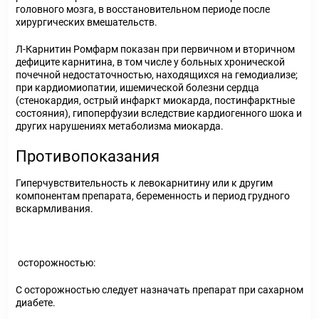
головного мозга, в восстановительном периоде после
хирургических вмешательств.
Л-Карнитин Ромфарм показан при первичном и вторичном
дефиците карнитина, в том числе у больных хронической
почечной недостаточностью, находящихся на гемодиализе;
при кардиомиопатии, ишемической болезни сердца
(стенокардия, острый инфаркт миокарда, постинфарктные
состояния), гипоперфузии вследствие кардиогенного шока и
других нарушениях метаболизма миокарда.
Противопоказания
Гиперчувствительность к левокарнитину или к другим
компонентам препарата, беременность и период грудного
вскармливания.
осторожностью:
С осторожностью следует назначать препарат при сахарном
диабете.