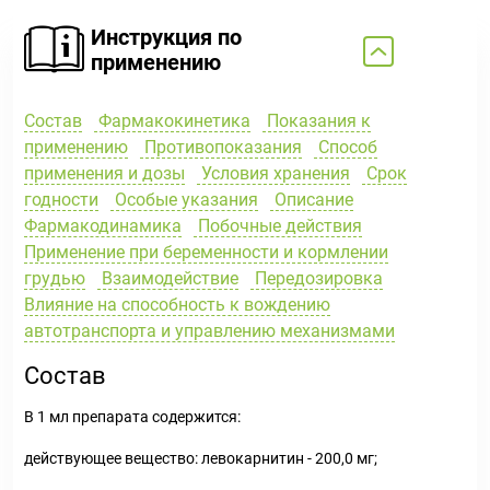
Инструкция по
применению
Состав
Фармакокинетика
Показания к
применению
Противопоказания
Способ
применения и дозы
Условия хранения
Срок
годности
Особые указания
Описание
Фармакодинамика
Побочные действия
Применение при беременности и кормлении
грудью
Взаимодействие
Передозировка
Влияние на способность к вождению
автотранспорта и управлению механизмами
Состав
В 1 мл препарата содержится:
действующее вещество: левокарнитин - 200,0 мг;