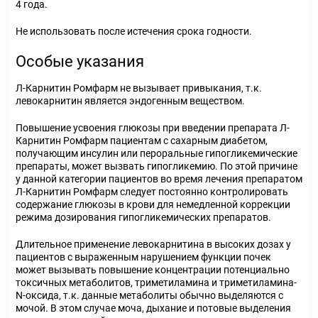
4 года.
Не использовать после истечения срока годности.
Особые указания
Л-Карнитин Ромфарм не вызывает привыкания, т.к.
левокарнитин является эндогенным веществом.
Повышение усвоения глюкозы при введении препарата Л-
Карнитин Ромфарм пациентам с сахарным диабетом,
получающим инсулин или пероральные гипогликемические
препараты, может вызвать гипогликемию. По этой причине
у данной категории пациентов во время лечения препаратом
Л-Карнитин Ромфарм следует постоянно контролировать
содержание глюкозы в крови для немедленной коррекции
режима дозирования гипогликемических препаратов.
Длительное применение левокарнитина в высоких дозах у
пациентов с выраженным нарушением функции почек
может вызывать повышение концентрации потенциально
токсичных метаболитов, триметиламина и триметиламина-
N-оксида, т.к. данные метаболиты обычно выделяются с
мочой. В этом случае моча, дыхание и потовые выделения