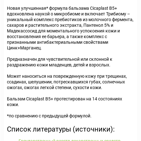
Новая улучшенная* формула бальзама Cicaplast B5+
вдохновлена наукой о микробиоме и включает Трибиому –
уникальный комплекс пребиотиков из молочного фермента,
сахаров и растительного экстракта, Пантенол 5% и
Мадекассосид для моментального успокоения кожи и
восстановления ее барьера, а также комплекс с
признанными антибактериальными свойствами
Цинк+Марганец.
Предназначен для чувствительной или склонной к
раздражению кожи младенцев, детей и взрослых.
Может наноситься на поврежденную кожу при трещинах,
ссадинах, шелушении, потрескавшихся губах, солнечных
ожогах, ожогах легкой степени, сухости кожи.
Бальзам Cicaplast B5+ протестирован на 14 состояниях
кожи.
*по сравнению с предыдущей формулой.
Список литературы (источники):