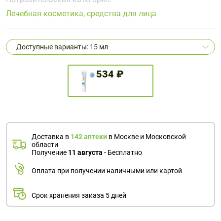
Поливитаминные
При
и гриппе
Лечебная косметика, средства для лица
комплексы
простуде
Противоаллергические
Противовоспалительные
Пробиотики
Сахарный
препараты
препараты
диабет
Доступные варианты: 15 мл
Противогрибковые
Противоопухолевые
Тонизирующие
Фиточай/
препараты
препараты
чай
534 ₽
Противопаразитарные
Растительные
препараты
препараты
Сердечно-
Система
сосудистые
обмена
препараты
веществ
Доставка в
142 аптеки
в Москве и Московской
Средства
Стоматологические
области
Получение
11 августа
- Бесплатно
от
препараты
алкоголизма
Оплата при получении наличными или картой
и курения
Срок хранения заказа 5 дней