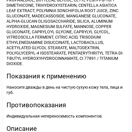
PROPANEDIOL, BUTYLENE GLYCOL, CETYL PEG/PPG-10/1
DIMETHICONE, TRIHYDROXYSTEARIN, CENTELLA ASIATICA
LEAF EXTRACT, POLYMNIA SONCHIFOLIA ROOT JUICE, ZINC
GLUCONATE, MADECASSOSIDE, MANGANESE GLUCONATE,
ALPHA-GLUCAN OLIGOSACCHARIDE, SILICA, ALUMINUM
HYDROXIDE, MAGNESIUM SULFATE, MANNOSE, COPPER
GLUCONATE, CAPRYLOYL GLYCINE, CAPRYLYL GLYCOL,
VITREOSCILLA FERMENT, CITRIC ACID, TRISODIUM
ETHYLENEDIAMINE DISUCCINATE, LACTOBACILLUS,
ACETYLATED GLYCOL STEARATE, MALTODEXTRIN,
POLYGLYCERYL-4 ISOSTEARATE, PENTAERYTHRITYL TETRA-DI-
T-BUTYL HYDROXYHYDROCINNAMATE, CI 77891 / TITANIUM
DIOXIDE.
Показания к применению
Наносите дважды в день на чистую сухую кожу тела, лица и
губ.
Противопоказания
Индивидуальная непереносимость компонентов.
Описание