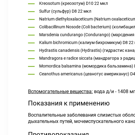
Kreosotum (креозотум) D10 22 мкл
Sulfur (сульфур) D8 22 мкл
Natrium diethyloxalaceticum (Natrium oxalacet
Colibacillinum Nosode (Coli bacterium) (колиба
Marsdenia cundurango (Condurango) (марсдения 
Kalium bichromicum (калиум бихромикум) D8 22
Hydrastis canadensis (Hydrastis) (гидрастис кан
Mandragora e radice siccata (мандрагора э ради
Momordica balsamina (момордика бальзамина) 
Ceanothus americanus (цеанотус американус) D4
Вспомогательные вещества:
вода д/и - 1408 м
Показания к применению
Воспалительные заболевания слизистых оболо
дыхательных путей, мочеиспускательного кан
Противопоказания