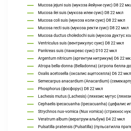
Mucosa jejuni suis (мукоза йейуни суис) D8 22 мк
Mucosa ilei suis (мукоза илеи суис) D8 22 мкл
Mucosa coli suis (мукоза коли суис) D8 22 мкл
Мucosa recti suis (мукоза ректи суис) D8 22 мкл
Mucosa ductus choledochi suis (мукоза дуктус хо
Ventriculus suis (вентрикулус суис) D8 22 мкл
Pankreas suis (панкреас суис) D10 22 мкл
Argentum nitricum (аргентум нитрикум) D6 22 м
Atropa bella-donna (Belladonna) (атропа белла-
Oxalis acetosella (оксалис ацетоселла) D6 22 мкл
Semecarpus anacardium (Anacardium) (семекарп
Phosphorus (фосфорус) D8 22 мкл
Lachesis mutus (Lachesis) (ляхезис мутус (ляхез
Cephaelis ipecacuanha (Ipecacuanha) (цефалис и
Strychnos nux-vomica (Nux vomica) (стрихнос ну
Veratrum album (вератрум альбум) D4 22 мкл
Pulsatilla pratensis (Pulsatilla) (пульсатилла пр