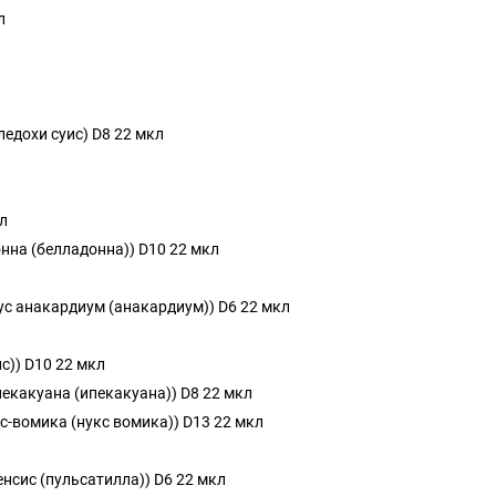
л
ледохи суис) D8 22 мкл
кл
донна (белладонна)) D10 22 мкл
ус анакардиум (анакардиум)) D6 22 мкл
ис)) D10 22 мкл
пекакуана (ипекакуана)) D8 22 мкл
кс-вомика (нукс вомика)) D13 22 мкл
атенсис (пульсатилла)) D6 22 мкл