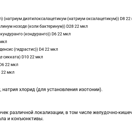
icum) (натриум диэтилоксалацетикум (натриум оксалацетикум)) D8 22
циллинум нозоде (коли бактеринум)) D28 22 мкл
кундуранго (кондуранго)) D6 22 мкл
 мкл
аденсис (гидрастис)) D4 22 мкл
це сикката) D10 22 мкл
D6 22 мкл
 22 мкл
г, натрия хлорид (для установления изотонии).
чек различной локализации, в том числе желудочно-кишечн
ала и конъюнктивы.