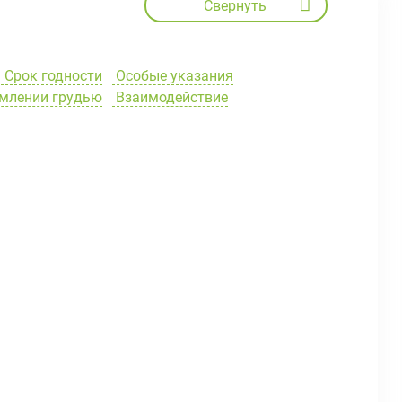
Свернуть
Срок годности
Особые указания
рмлении грудью
Взаимодействие