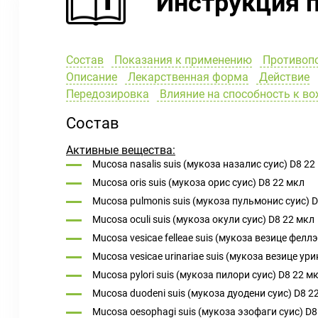
Инструкция 
Состав
Показания к применению
Противоп
Описание
Лекарственная форма
Действие
Передозировка
Влияние на способность к в
Состав
Активные вещества:
Mucosa nasalis suis (мукоза назалис суис) D8 22
Mucosa oris suis (мукоза орис суис) D8 22 мкл
Mucosa pulmonis suis (мукоза пульмонис суис) 
Mucosa oculi suis (мукоза окули суис) D8 22 мкл
Mucosa vesicae felleae suis (мукоза везице феллэ
Mucosa vesicae urinariae suis (мукоза везице ур
Mucosa pylori suis (мукоза пилори суис) D8 22 м
Mucosa duodeni suis (мукоза дуодени суис) D8 2
Mucosa oesophagi suis (мукоза эзофаги суис) D8