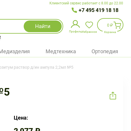
Клиентский сервис работает с 8.00 до 22.00
+7 495 419 18 18
0 ₽
Найти
Профиль
Избранное
Корзина
R
Избранное
(
0
)
Медизделия
Медтехника
Ортопедия
Войти
зитум раствор д/ин ампула 2,2мл №5
БАД
Медицинская техника (приборы)
№5
Наборы
Упаковка
Цена: