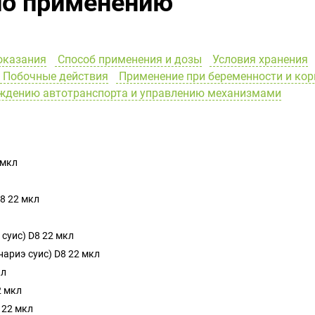
по применению
оказания
Способ применения и дозы
Условия хранения
Побочные действия
Применение при беременности и ко
ождению автотранспорта и управлению механизмами
 мкл
D8 22 мкл
 суис) D8 22 мкл
инариэ суис) D8 22 мкл
кл
2 мкл
 22 мкл