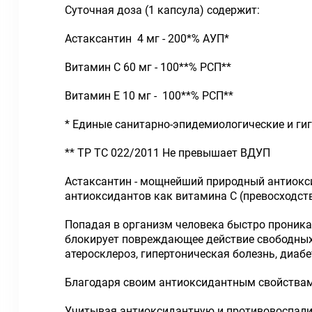
Суточная доза (1 капсула) содержит:
Астаксантин 4 мг - 200*% АУП*
Витамин С 60 мг - 100**% РСП**
Витамин E 10 мг - 100**% РСП**
* Единые санитарно-эпидемиологические и ги
** ТР ТС 022/2011 Не превышает ВДУП
Астаксантин - мощнейший природный антиокси
антиоксидантов как витамина С (превосходство
Попадая в организм человека быстро проникае
блокирует повреждающее действие свободных 
атеросклероз, гипертоническая болезнь, диаб
Благодаря своим антиоксидантным свойствам 
Учитывая антиоксидантную и противовоспалит