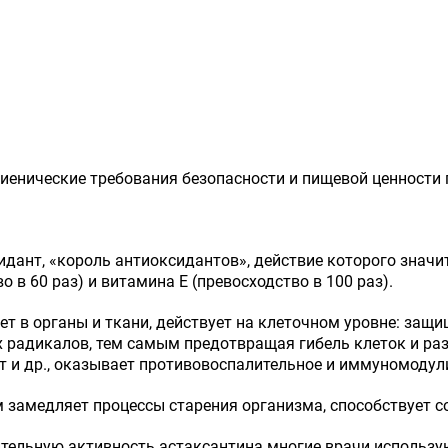
гиенические требования безопасности и пищевой ценности
дант, «король антиоксидантов», действие которого значи
 в 60 раз) и витамина Е (превосходство в 100 раз).
т в органы и ткани, действует на клеточном уровне: защищ
радикалов, тем самым предотвращая гибель клеток и разв
ет и др., оказывает противовоспалительное и иммуномоду
замедляет процессы старения организма, способствует с
ельную активность астаксантина многие врачи используют