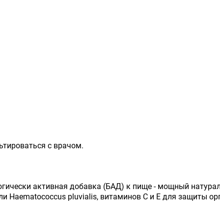
ьтироваться с врачом.
огически активная добавка (БАД) к пище - мощный натур
и Haematococcus pluvialis, витаминов С и Е для защиты о