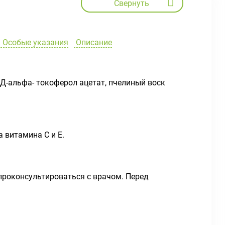
Свернуть
Особые указания
Описание
 Д-альфа- токоферол ацетат, пчелиный воск
 витамина С и Е.
проконсультироваться с врачом. Перед