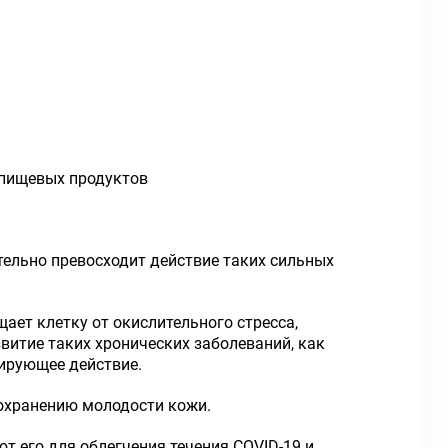
 пищевых продуктов
тельно превосходит действие таких сильных
ает клетку от окислительного стресса,
итие таких хронических заболеваний, как
лирующее действие.
охранению молодости кожи.
 его для облегчения течения COVID-19 и