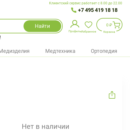
Клиентский сервис работает с 8.00 до 22.00
+7 495 419 18 18
0 ₽
Найти
Профиль
Избранное
Корзина
R
Избранное
(
0
)
Медизделия
Медтехника
Ортопедия
Войти
БАД
Медицинская техника (приборы)
Наборы
Упаковка
Нет в наличии