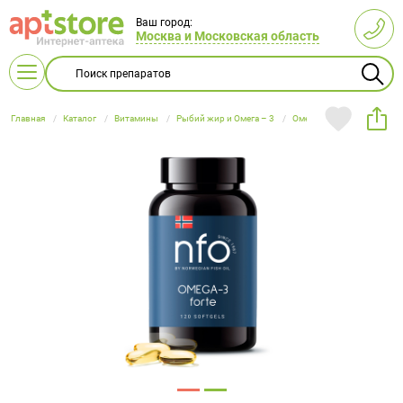
Ваш город:
Москва и Московская область
Главная
Каталог
Витамины
Рыбий жир и Омега – 3
Омега 3
NFO Омега-3 
Витамины
L-карнитин
Беременным
Витамин B
Бальзамы
Все для
А и E
и
и сиропы
кормления
Акушерство
Женская
Глюкометры
Бандажи
Диетические
Антибактериальные
Косметические
Ингаляторы
Бинты
Пищевые
кормящим
детей
Витамин С
Гематоген
Витамин D
Для глаз
и
гигиена
продукты
средства
средства
(небулайзеры)
эластичные
продукты
мамам
и
Аптечки
Беруши
гинекология
Витаминные
Витаминные
Масла
Облучатели
Компрессионный
Массаж и
Пикфлуометры
Корсеты и
батончики
Детская
Детское
комплексы
Изделия из
препараты
Кислородные
Вспомогательные
эфирные,
трикотаж
Гомеопатические
расслабление
корректоры
гигиена и
питание
Пульсоксиметры
Термометры
Для
резины
Для
баллоны
средства
косметические
препараты
осанки
Витамины
Витамины
уход
женщин
иммунитета
Тонометры
с железом
Лечебная
с кальцием
Линзы
Гормональные
Мужская
Массажеры
Дерматологические
Мыло и
Ортезы
Подгузники
Для кожи,
одежда
Для
заболевания
гигиена
и коврики
препараты
средства
Витамины
Витамины
и пеленки