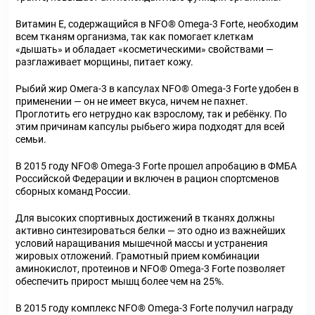
Витамин E, содержащийся в NFO® Omega-3 Forte, необходим
всем тканям организма, так как помогает клеткам
«дышать» и обладает «косметическими» свойствами —
разглаживает морщины, питает кожу.
Рыбий жир Омега-3 в капсулах NFO® Omega-3 Forte удобен в
применении — он не имеет вкуса, ничем не пахнет.
Проглотить его нетрудно как взрослому, так и ребёнку. По
этим причинам капсулы рыбьего жира подходят для всей
семьи.
В 2015 году NFO® Omega-3 Forte прошел апробацию в ФМБА
Российской Федерации и включен в рацион спортсменов
сборных команд России.
Для высоких спортивных достижений в тканях должны
активно синтезироваться белки — это одно из важнейших
условий наращивания мышечной массы и устранения
жировых отложений. Грамотный прием комбинации
аминокислот, протеинов и NFO® Omega-3 Forte позволяет
обеспечить прирост мышц более чем на 25%.
В 2015 году комплекс NFO® Omega-3 Forte получил награду