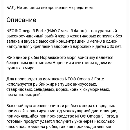
БАД. Не является лекарственным средством.
Описание
NFO® Omega-3 Forte (НФО Омега-3 Форте) – натуральный
высокоочищенный рыбий жир в желатиновых капсулах без
запаха и вкуса с высокой концентрацией Омега-3 в одной
капсуле для укрепления здоровья взрослых и детей с 3х лет.
Жир дикой рыбы Норвежского моря воистину является
бесценным достоянием Норвегии и считается одним из
лучших в мире.
Для производства комплекса NFO® Omega-3 Forte
используется рыбий жир из тушек анчоусовых,
ставридовых, сельдевых, корюшковых, скумбриевых,
песчанковых рыб.
Высочайшую степень очистки рыбьего жира от вредных
примесей гарантирует метод молекулярной дистилляции,
применяющийся при производстве NFO® Omega-3 Forte, а
готовый продукт удается получить уже через несколько
часов после вылова рыбы, так как производственные