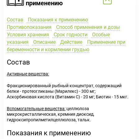
применению
Состав
Показания к применению
Противопоказания
Способ применения и дозы
Условия хранения
Срок годности
Особые
указания
Описание
Действие
Применение при
беременности и кормлении грудью
Состав
Активные вещества:
Фракционированный рыбный концентрат, содержащий
белки - протеогликаны (Марилекс) - 300 мг;
Аскорбиновая кислота (Витамин С) - 20 мг; Биотин - 15 мкг.
Вспомогательные вещества:
целлюлоза
микрокристаллическая, кремния диоксид,
гидроксипропилметилцеллюлоза, тальк.
Показания к применению