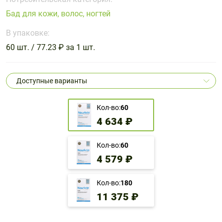
Поливитаминные
При
и гриппе
Бад для кожи, волос, ногтей
комплексы
простуде
Противоаллергические
Противовоспалительные
Пробиотики
Сахарный
препараты
препараты
В упаковке:
диабет
60 шт. / 77.23 ₽ за 1 шт.
Противогрибковые
Противоопухолевые
Тонизирующие
Фиточай/
препараты
препараты
чай
Противопаразитарные
Растительные
Доступные варианты
препараты
препараты
Сердечно-
Система
Кол-во:
60
сосудистые
обмена
4 634 ₽
препараты
веществ
Средства
Стоматологические
Кол-во:
60
от
препараты
4 579 ₽
алкоголизма
и курения
Кол-во:
180
11 375 ₽