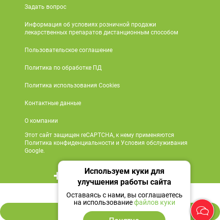
Задать вопрос
Информация об условиях розничной продажи
лекарственных препаратов дистанционным способом
Пользовательское соглашение
Политика по обработке ПД
Политика использования Cookies
Контактные данные
О компании
Этот сайт защищен reCAPTCHA, к нему применяются
Политика конфиденциальности и Условия обслуживания
Google.
Используем куки для
+7 495 419 18 18
улучшения работы сайта
4 634 ₽
Мы в социальных сетях
Оставаясь с нами, вы соглашаетесь
на использование
файлов куки
В корзину