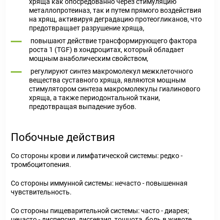
хряща как опосредованно через стимуляцию
металлопротеиназ, так и путем прямого воздействия
на хрящ, активируя деградацию протеогликанов, что
предотвращает разрушение хряща,
повышают действие трансформирующего фактора
роста 1 (TGF) в хондроцитах, который обладает
мощным анаболическим свойством,
регулируют синтез макромолекул межклеточного
вещества суставного хряща, являются мощным
стимулятором синтеза макромолекулы гиалинового
хряща, а также периодонтальной ткани,
предотвращая выпадение зубов.
Побочные действия
Со стороны крови и лимфатической системы: редко -
тромбоцитопения.
Со стороны иммунной системы: нечасто - повышенная
чувствительность.
Со стороны пищеварительной системы: часто - диарея;
нечасто - диспепсия, дисгевзия, тошнота, боль в животе,