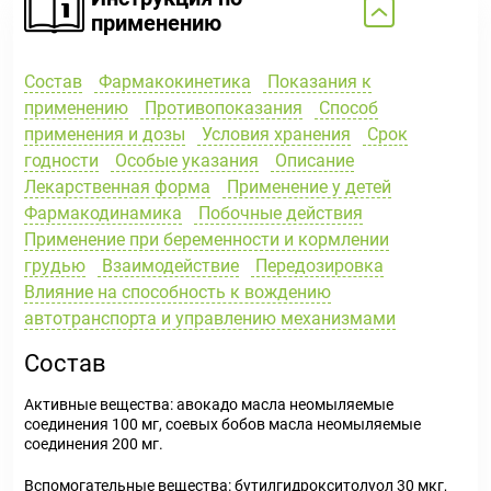
применению
Состав
Фармакокинетика
Показания к
применению
Противопоказания
Способ
применения и дозы
Условия хранения
Срок
годности
Особые указания
Описание
Лекарственная форма
Применение у детей
Фармакодинамика
Побочные действия
Применение при беременности и кормлении
грудью
Взаимодействие
Передозировка
Влияние на способность к вождению
автотранспорта и управлению механизмами
Состав
Активные вещества: авокадо масла неомыляемые
соединения 100 мг, соевых бобов масла неомыляемые
соединения 200 мг.
Вспомогательные вещества: бутилгидрокситолуол 30 мкг,